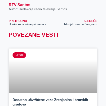
RTV Santos
Autor: Redakcija radio televizije Santos
PRETHODNO
SLEDEĆE
U toku su završne pripreme za skup „Srbija jedna porodica“
Istorijski skup u Beogradu
POVEZANE VESTI
VESTI
Dodatno učvršćene veze Zrenjanina i bratskih
gradova