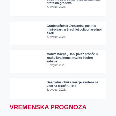
bratskih gradova
7. avgust 2026.
Gradonačelnik Zrenjanina posetio
mini-pivaru u Srednjoj poljoprivrednoj
školi
7. avgust 2026.
Manifestacija „Dani piva“ protiče u
znaku kvalitetne muzike i dobre
zabave
6. avgust 2026.
Besplatna obuka vožnje skutera na
vodi na Izletištu Tisa
6. avgust 2026.
VREMENSKA PROGNOZA