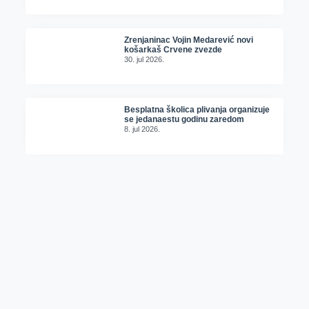
Zrenjaninac Vojin Medarević novi
košarkaš Crvene zvezde
30. jul 2026.
Besplatna školica plivanja organizuje
se jedanaestu godinu zaredom
8. jul 2026.