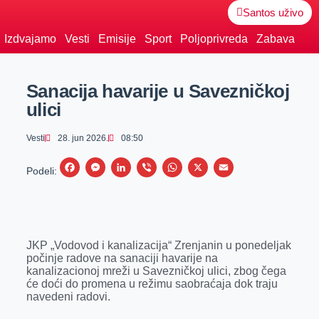
Santos uživo
Izdvajamo
Vesti
Emisije
Sport
Poljoprivreda
Zabava
Sanacija havarije u Savezničkoj
ulici
Vesti
28. jun 2026.
08:50
F
M
L
V
W
X
E
Podeli:
a
e
i
i
h
m
c
s
n
b
a
a
e
s
k
e
t
i
JKP „Vodovod i kanalizacija“ Zrenjanin u ponedeljak
b
e
e
r
s
l
počinje radove na sanaciji havarije na
o
n
d
A
kanalizacionoj mreži u Savezničkoj ulici, zbog čega
će doći do promena u režimu saobraćaja dok traju
o
g
I
p
navedeni radovi.
k
e
n
p