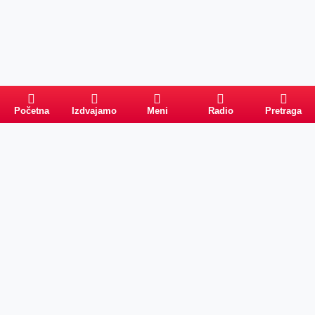
Početna
Izdvajamo
Meni
Radio
Pretraga
Pretraga
Kategorije
Ostalo
Naslovna
Izdvajamo