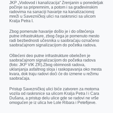
JKP „Vodovod i kanalizacija“ Zrenjanin u ponedeljak
r
počinje sa pripremnim, a potom i sa građevinskim
radovima na sanaciji havarije na kanalizacionoj
mreži u Savezničkoj ulici na raskrsnici sa ulicom
Kralja Petra I.
Zbog pomenute havarije došlo je i do oštećenja
putne infrastrukture, zbog čega je pomenuto mesto
radi bezbednosti učesnika u saobraćaju označeno
saobraćajnom signalizacijom do početka radova.
Oštećeni deo putne infrastrukture obeležen je
saobraćajnom signalizacijom do početka radova
(foto: JKP VIK ZR).Zbog obimnosti radova,
uklanjanja asfaltnog sloja i raskopavanja oko mesta
kvara, dok traju radovi doći će do izmene u režimu
saobraćaja.
Pristup Savezničkoj ulici biće zatvoren za motorna
vozila od raskrsnice sa ulicom Kralja Petra I i Cara
Dušana, a pristup delu ulice gde se radovi ne vrše
omogućen je iz ulica Ive Lole Ribara i Petefijeve.