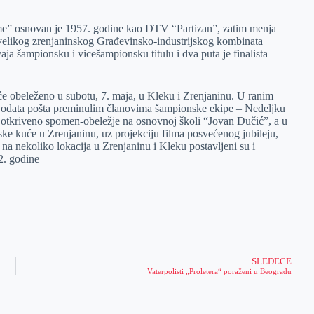
e” osnovan je 1957. godine kao DTV “Partizan”, zatim menja
velikog zrenjaninskog Građevinsko-industrijskog kombinata
vaja šampionsku i vicešampionsku titulu i dva puta je finalista
iće obeleženo u subotu, 7. maja, u Kleku i Zrenjaninu. U ranim
odata pošta preminulim članovima šampionske ekipe – Nedeljku
otkriveno spomen-obeležje na osnovnoj školi “Jovan Dučić”, a u
ke kuće u Zrenjaninu, uz projekciju filma posvećenog jubileju,
na nekoliko lokacija u Zrenjaninu i Kleku postavljeni su i
2. godine
SLEDEĆE
Vaterpolisti „Proletera“ poraženi u Beogradu