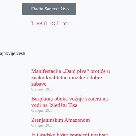
Radio Santos uživo
FB
IG
YT
ajnovije vesti
Manifestacija „Dani piva“ protiče u
znaku kvalitetne muzike i dobre
zabave
6. avgust 2026.
Besplatna obuka vožnje skutera na
vodi na Izletištu Tisa
6. avgust 2026.
Zrenjaninskim Amazonom
6. avgust 2026.
Iz Gradske bašte ispraćeni pozivari