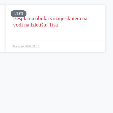
VESTI
Besplatna obuka vožnje skutera na
vodi na Izletištu Tisa
6. avgust 2026.
21:25