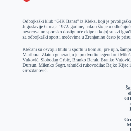
o
n
e
e
a
E
k
g
d
r
t
m
Odbojkaški klub “GIK Banat” iz Kleka, koji je prvoligaške
e
I
s
a
Jugoslavije 6. maja 1972. godine, nakon što je u odlučujućo
r
n
A
i
neverovatno sportsko dostignuće ekipe u kojoj su svi igrači b
za odbojkaški sport i mečevima u Zrenjaninu često je prisu
p
l
p
Klečani su osvojili titulu u sportu u kom su, pre njih, šam
Maribora. Zlatnu generaciju je predvodio legendarni Miloš 
Vuković, Slobodan Grbić, Branko Berak, Branko Vujović
Dursun, Milenko Šegrt, tehnički rukovodilac Rajko Kijac i j
Grozdanović.
Ša
e
GI
Gro
M