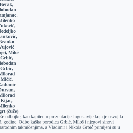
Berak,
lobodan
amjanac,
Milenko
uković,
edeljko
vanković,
Branko
Vujović
oje), Miloš
Grbić,
lobodan
Grbić,
Milorad
Mičić,
Radomir
Dursun,
Milorad
Kijac,
Milenko
grt (čuče)
e odbojke, kao kapiten reprezentacije Jugoslavije koja je osvojila
 godine. Odbojkaška porodica Grbić, Miloš i njegovi sinovi
narodnim takmičenjima, a Vladimir i Nikola Grbić primljeni su u