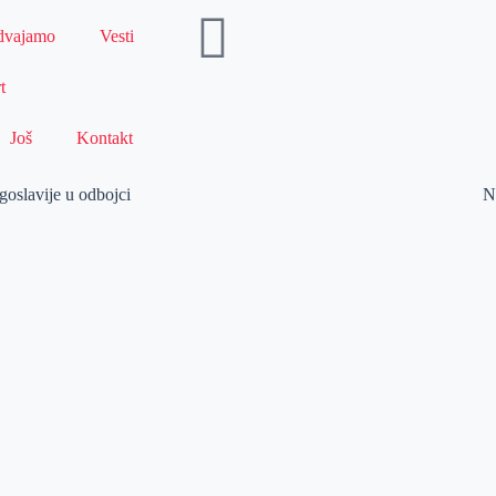
dvajamo
Vesti
t
Još
Kontakt
goslavije u odbojci
N