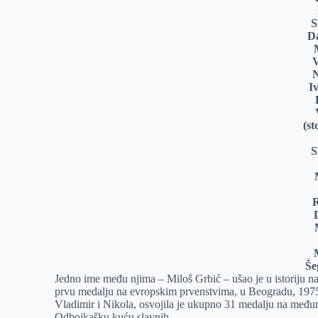
S
D
V
N
I
(st
S
Še
Jedno ime među njima – Miloš Grbić – ušao je u istoriju naš
prvu medalju na evropskim prvenstvima, u Beogradu, 1975.
Vladimir i Nikola, osvojila je ukupno 31 medalju na među
Odbojkašku kuću slavnih.