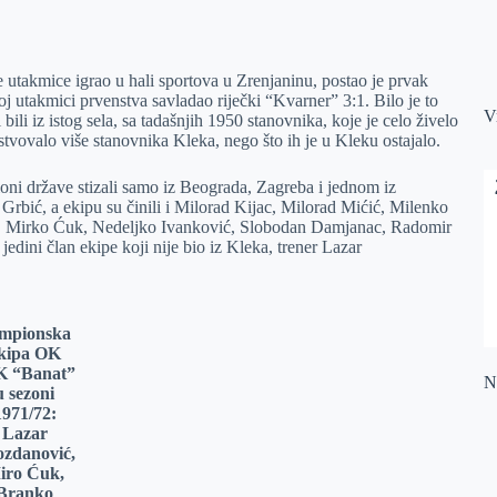
 utakmice igrao u hali sportova u Zrenjaninu, postao je prvak
j utakmici prvenstva savladao riječki “Kvarner” 3:1. Bilo je to
V
ili iz istog sela, sa tadašnjih 1950 stanovnika, koje je celo živelo
stvovalo više stanovnika Kleka, nego što ih je u Kleku ostajalo.
pioni države stizali samo iz Beograda, Zagreba i jednom iz
Grbić, a ekipu su činili i Milorad Kijac, Milorad Mićić, Milenko
, Mirko Ćuk, Nedeljko Ivanković, Slobodan Damjanac, Radomir
edini član ekipe koji nije bio iz Kleka, trener Lazar
mpionska
kipa OK
K “Banat”
Na
u sezoni
1971/72:
Lazar
zdanović,
iro Ćuk,
Branko