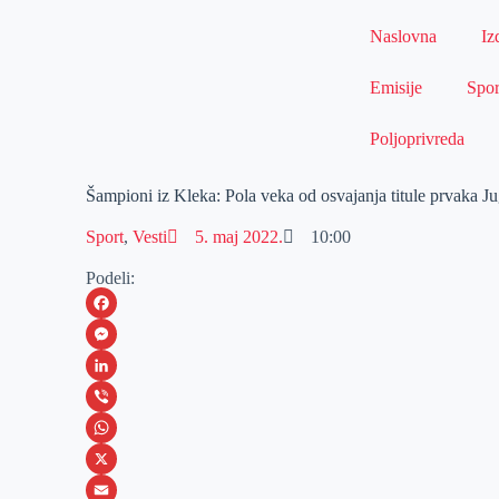
Naslovna
Iz
Emisije
Spor
Poljoprivreda
Šampioni iz Kleka: Pola veka od osvajanja titule prvaka Ju
Sport
,
Vesti
5. maj 2022.
10:00
Podeli:
F
a
M
c
e
L
e
s
i
V
b
s
n
i
W
o
e
k
b
h
X