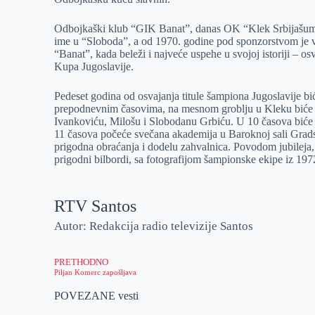
Odbojkaški klub “GIK Banat”, danas OK “Klek Srbijašum
ime u “Sloboda”, a od 1970. godine pod sponzorstvom je 
“Banat”, kada beleži i najveće uspehe u svojoj istoriji – os
Kupa Jugoslavije.
Pedeset godina od osvajanja titule šampiona Jugoslavije b
prepodnevnim časovima, na mesnom groblju u Kleku biće 
Ivankoviću, Milošu i Slobodanu Grbiću. U 10 časova biće 
11 časova počeće svečana akademija u Baroknoj sali Grads
prigodna obraćanja i dodelu zahvalnica. Povodom jubileja, 
prigodni bilbordi, sa fotografijom šampionske ekipe iz 197
RTV Santos
Autor: Redakcija radio televizije Santos
PRETHODNO
Piljan Komerc zapošljava
POVEZANE vesti