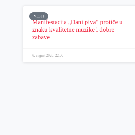
VESTI
Manifestacija „Dani piva“ protiče u
znaku kvalitetne muzike i dobre
zabave
6. avgust 2026.
22:00