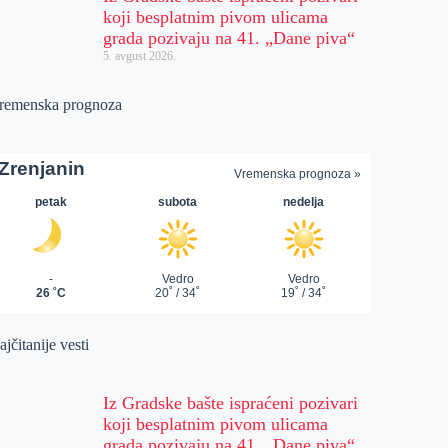
koji besplatnim pivom ulicama
grada pozivaju na 41. „Dane piva“
5. avgust 2026.
remenska prognoza
jčitanije vesti
Iz Gradske bašte ispraćeni pozivari
koji besplatnim pivom ulicama
grada pozivaju na 41. „Dane piva“