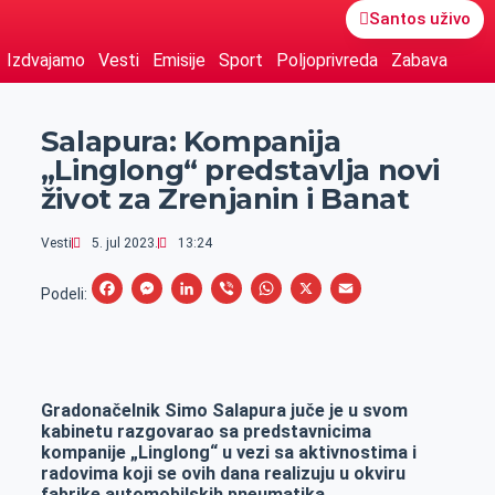
Santos uživo
Izdvajamo
Vesti
Emisije
Sport
Poljoprivreda
Zabava
Salapura: Kompanija
„Linglong“ predstavlja novi
život za Zrenjanin i Banat
Vesti
5. jul 2023.
13:24
F
M
L
V
W
X
E
Podeli:
a
e
i
i
h
m
c
s
n
b
a
a
e
s
k
e
t
i
Gradonačelnik Simo Salapura juče je u svom
b
e
e
r
s
l
kabinetu razgovarao sa predstavnicima
o
n
d
A
kompanije „Linglong“ u vezi sa aktivnostima i
radovima koji se ovih dana realizuju u okviru
o
g
I
p
fabrike automobilskih pneumatika.