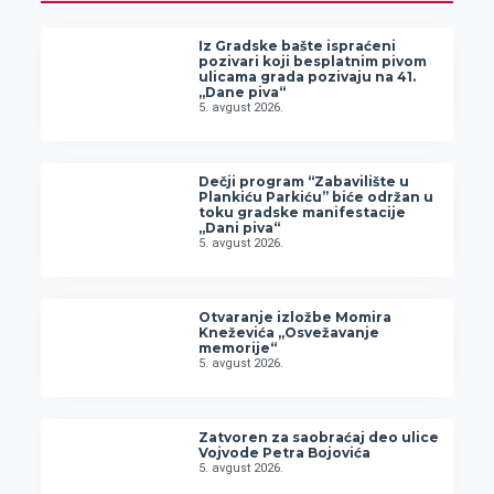
Iz Gradske bašte ispraćeni
pozivari koji besplatnim pivom
ulicama grada pozivaju na 41.
„Dane piva“
5. avgust 2026.
Dečji program “Zabavilište u
Plankiću Parkiću” biće održan u
toku gradske manifestacije
„Dani piva“
5. avgust 2026.
Otvaranje izložbe Momira
Kneževića „Osvežavanje
memorije“
5. avgust 2026.
Zatvoren za saobraćaj deo ulice
Vojvode Petra Bojovića
5. avgust 2026.