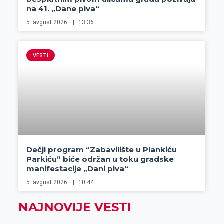
na 41. „Dane piva“
5. avgust 2026.
13:36
VESTI
Dečji program “Zabavilište u Plankiću
Parkiću” biće održan u toku gradske
manifestacije „Dani piva“
5. avgust 2026.
10:44
NAJNOVIJE VESTI