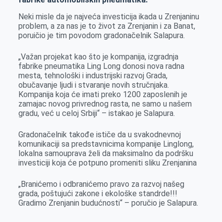
k
e
n
p
Neki misle da je najveća investicija ikada u Zrenjaninu
r
problem, a za nas je to život za Zrenjanin i za Banat,
poruičio je tim povodom gradonačelnik Salapura.
„Važan projekat kao što je kompanija, izgradnja
fabrike pneumatika Ling Long donosi nova radna
mesta, tehnološki i industrijski razvoj Grada,
obučavanje ljudi i stvaranje novih stručnjaka.
Kompanija koja će imati preko 1200 zaposlenih je
zamajac novog privrednog rasta, ne samo u našem
gradu, već u celoj Srbiji“ – istakao je Salapura.
Gradonačelnik takođe ističe da u svakodnevnoj
komunikaciji sa predstavnicima kompanije Linglong,
lokalna samouprava želi da maksimalno da podršku
investiciji koja će potpuno promeniti sliku Zrenjanina
„Branićemo i odbranićemo pravo za razvoj našeg
grada, poštujući zakone i ekološke standrde!!!
Gradimo Zrenjanin budućnosti“ – poručio je Salapura.