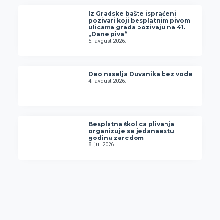
Iz Gradske bašte ispraćeni
pozivari koji besplatnim pivom
ulicama grada pozivaju na 41.
„Dane piva“
5. avgust 2026.
Deo naselja Duvanika bez vode
4. avgust 2026.
Besplatna školica plivanja
organizuje se jedanaestu
godinu zaredom
8. jul 2026.