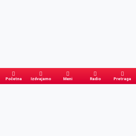
Početna
Izdvajamo
Meni
Radio
Pretraga
Pretraga
Kategorije