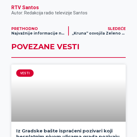
RTV Santos
Autor: Redakcija radio televizije Santos
PRETHODNO
SLEDEĆE
Najvažnije informacije na jednom mestu: Sve je spremno za EXIT 2023!
„Kruna“ osvojila Zeleno polje
POVEZANE VESTI
VESTI
Iz Gradske bašte ispraćeni pozivari koji
besplatnim pivom ulicama grada pozivaju