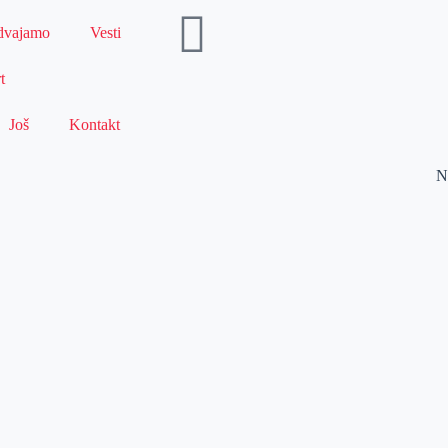
dvajamo
Vesti
t
Još
Kontakt
N