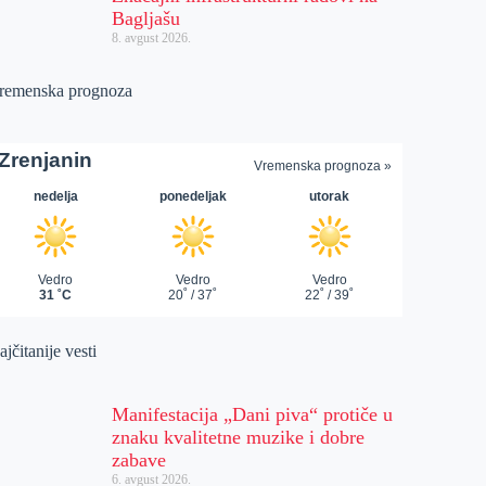
Bagljašu
8. avgust 2026.
remenska prognoza
jčitanije vesti
Manifestacija „Dani piva“ protiče u
znaku kvalitetne muzike i dobre
zabave
6. avgust 2026.