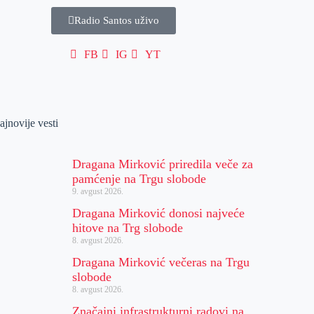
Radio Santos uživo
FB
IG
YT
ajnovije vesti
Dragana Mirković priredila veče za
pamćenje na Trgu slobode
9. avgust 2026.
Dragana Mirković donosi najveće
hitove na Trg slobode
8. avgust 2026.
Dragana Mirković večeras na Trgu
slobode
8. avgust 2026.
Značajni infrastrukturni radovi na