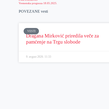
Vremenska prognoza 18.05.2025.
POVEZANE vesti
VESTI
Dragana Mirković priredila veče za
pamćenje na Trgu slobode
9. avgust 2026.
11:33