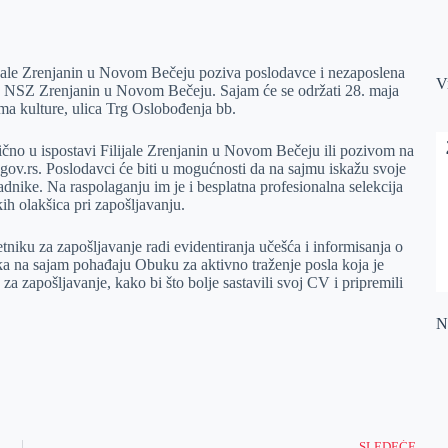
ijale Zrenjanin u Novom Bečeju poziva poslodavce i nezaposlena
V
jale NSZ Zrenjanin u Novom Bečeju. Sajam će se održati 28. maja
a kulture, ulica Trg Oslobođenja bb.
lično u ispostavi Filijale Zrenjanin u Novom Bečeju ili pozivom na
ov.rs. Poslodavci će biti u mogućnosti da na sajmu iskažu svoje
dnike. Na raspolaganju im je i besplatna profesionalna selekcija
ih olakšica pri zapošljavanju.
tniku za zapošljavanje radi evidentiranja učešća i informisanja o
ka na sajam pohađaju Obuku za aktivno traženje posla koja je
za zapošljavanje, kako bi što bolje sastavili svoj CV i pripremili
Na
SLEDEĆE