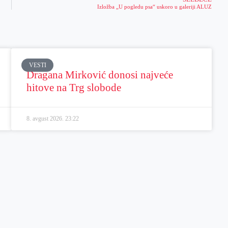
Izložba „U pogledu psa“ uskoro u galeriji ALUZ
VESTI
Dragana Mirković donosi najveće
hitove na Trg slobode
8. avgust 2026.
23:22