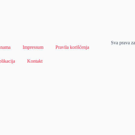
Sva prava z
 nama
Impressum
Pravila korišćenja
likacija
Kontakt
Naslovna