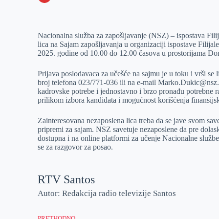
o
n
e
e
a
E
k
g
d
r
t
m
Nacionalna služba za zapošljavanje (NSZ) – ispostava Fil
e
I
s
a
lica na Sajam zapošljavanja u organizaciji ispostave Fili
r
n
A
i
2025. godine od 10.00 do 12.00 časova u prostorijama Dom
p
l
Prijava poslodavaca za učešće na sajmu je u toku i vrši se 
p
broj telefona 023/771-036 ili na e-mail Marko.Dukic@nsz.g
kadrovske potrebe i jednostavno i brzo pronađu potrebne ra
prilikom izbora kandidata i mogućnost korišćenja finansijsk
Zainteresovana nezaposlena lica treba da se jave svom save
pripremi za sajam. NSZ savetuje nezaposlene da pre dolas
dostupna i na online platformi za učenje Nacionalne službe 
se za razgovor za posao.
RTV Santos
Autor: Redakcija radio televizije Santos
PRETHODNO