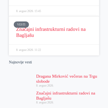
8. avgust 2026.
15:45
VESTI
Značajni infrastrukturni radovi na
Bagljašu
8. avgust 2026.
11:22
Najnovije vesti
Dragana Mirković večeras na Trgu
slobode
8. avgust 2026.
Značajni infrastrukturni radovi na
Bagljašu
8. avgust 2026.