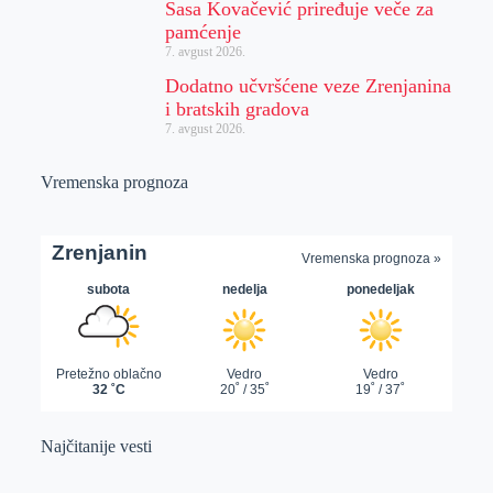
Sasa Kovačević priređuje veče za
pamćenje
7. avgust 2026.
Dodatno učvršćene veze Zrenjanina
i bratskih gradova
7. avgust 2026.
Vremenska prognoza
Najčitanije vesti