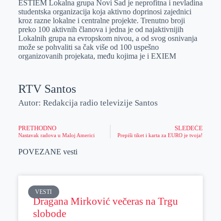
ESTIEM Lokalna grupa Novi Sad je neprofitna i nevladina
studentska organizacija koja aktivno doprinosi zajednici
kroz razne lokalne i centralne projekte. Trenutno broji
preko 100 aktivnih članova i jedna je od najaktivnijih
Lokalnih grupa na evropskom nivou, a od svog osnivanja
može se pohvaliti sa čak više od 100 uspešno
organizovanih projekata, među kojima je i EXIEM
RTV Santos
Autor: Redakcija radio televizije Santos
PRETHODNO
SLEDEĆE
Nastavak radova u Maloj Americi
Prepiši tiket i karta za EURO je tvoja!
POVEZANE vesti
VESTI
Dragana Mirković večeras na Trgu
slobode