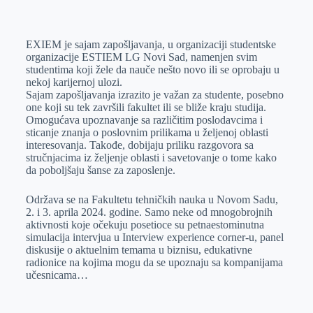
o
n
e
e
a
E
k
g
d
r
t
m
EXIEM je sajam zapošljavanja, u organizaciji studentske
e
I
s
a
organizacije ESTIEM LG Novi Sad, namenjen svim
r
n
A
i
studentima koji žele da nauče nešto novo ili se oprobaju u
nekoj karijernoj ulozi.
p
l
Sajam zapošljavanja izrazito je važan za studente, posebno
p
one koji su tek završili fakultet ili se bliže kraju studija.
Omogućava upoznavanje sa različitim poslodavcima i
sticanje znanja o poslovnim prilikama u željenoj oblasti
interesovanja. Takođe, dobijaju priliku razgovora sa
stručnjacima iz željenje oblasti i savetovanje o tome kako
da poboljšaju šanse za zaposlenje.
Održava se na Fakultetu tehničkih nauka u Novom Sadu,
2. i 3. aprila 2024. godine. Samo neke od mnogobrojnih
aktivnosti koje očekuju posetioce su petnaestominutna
simulacija intervjua u Interview experience corner-u, panel
diskusije o aktuelnim temama u biznisu, edukativne
radionice na kojima mogu da se upoznaju sa kompanijama
učesnicama…