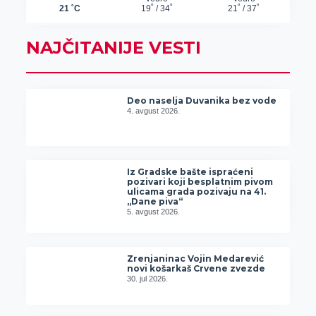
NAJČITANIJE VESTI
Deo naselja Duvanika bez vode
4. avgust 2026.
Iz Gradske bašte ispraćeni
pozivari koji besplatnim pivom
ulicama grada pozivaju na 41.
„Dane piva“
5. avgust 2026.
Zrenjaninac Vojin Medarević
novi košarkaš Crvene zvezde
30. jul 2026.