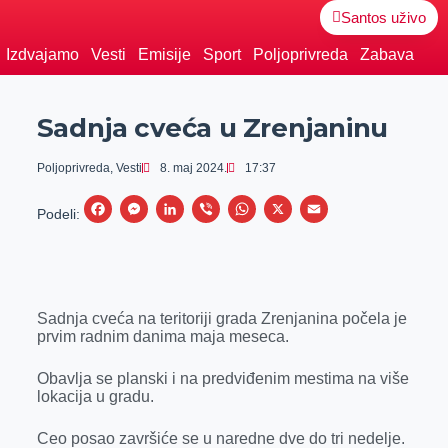
Santos uživo
Izdvajamo
Vesti
Emisije
Sport
Poljoprivreda
Zabava
Sadnja cveća u Zrenjaninu
Poljoprivreda
,
Vesti
8. maj 2024.
17:37
F
M
L
V
W
X
E
Podeli:
a
e
i
i
h
m
c
s
n
b
a
a
e
s
k
e
t
i
Sadnja cveća na teritoriji grada Zrenjanina počela je
b
e
e
r
s
l
prvim radnim danima maja meseca.
o
n
d
A
o
g
I
p
Obavlja se planski i na predviđenim mestima na više
lokacija u gradu.
k
e
n
p
r
Ceo posao završiće se u naredne dve do tri nedelje.