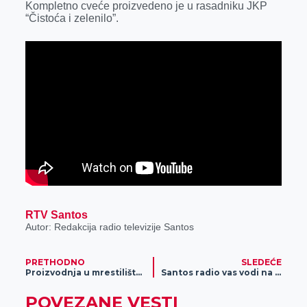
Kompletno cveće proizvedeno je u rasadniku JKP
“Čistoća i zelenilo”.
RTV Santos
Autor: Redakcija radio televizije Santos
PRETHODNO
SLEDEĆE
Proizvodnja u mrestilištu ribnjaka „Sutjeska“
Santos radio vas vodi na more – Osvojite 7 dana pun pansion za dve osobe
POVEZANE VESTI