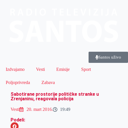
Santos uživo
Izdvajamo
Vesti
Emisije
Sport
Poljoprivreda
Zabava
Sabotirane prostorije političke stranke u
Zrenjaninu, reagovala policija
Vesti
20. mart 2016.
19:49
Podeli: