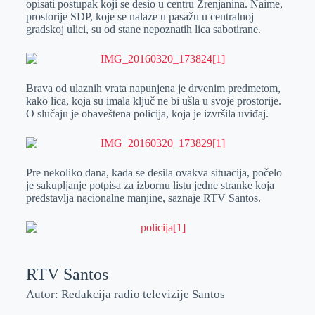
opisati postupak koji se desio u centru Zrenjanina. Naime,
prostorije SDP, koje se nalaze u pasažu u centralnoj
gradskoj ulici, su od stane nepoznatih lica sabotirane.
Brava od ulaznih vrata napunjena je drvenim predmetom,
kako lica, koja su imala ključ ne bi ušla u svoje prostorije.
O slučaju je obaveštena policija, koja je izvršila uviđaj.
Pre nekoliko dana, kada se desila ovakva situacija, počelo
je sakupljanje potpisa za izbornu listu jedne stranke koja
predstavlja nacionalne manjine, saznaje RTV Santos.
RTV Santos
Autor: Redakcija radio televizije Santos