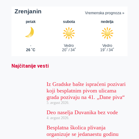
Najčitanije vesti
Iz Gradske bašte ispraćeni pozivari
koji besplatnim pivom ulicama
grada pozivaju na 41. „Dane piva“
5. avgust 2026.
Deo naselja Duvanika bez vode
4. avgust 2026.
Besplatna školica plivanja
organizuje se jedanaestu godinu