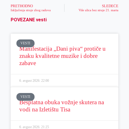
PRETHODNO
SLEDEĆE
Isključenja struje zbog radova
Više ulica bez struje 21. marta
POVEZANE vesti
VESTI
Manifestacija „Dani piva“ protiče u
znaku kvalitetne muzike i dobre
zabave
6. avgust 2026.
22:00
VESTI
Besplatna obuka vožnje skutera na
vodi na Izletištu Tisa
6. avgust 2026.
21:25