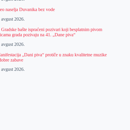
eo naselja Duvanika bez vode
. avgust 2026.
z Gradske bašte ispraćeni pozivari koji besplatnim pivom
licama grada pozivaju na 41. „Dane piva“
. avgust 2026.
anifestacija „Dani piva“ protiče u znaku kvalitetne muzike
 dobre zabave
. avgust 2026.