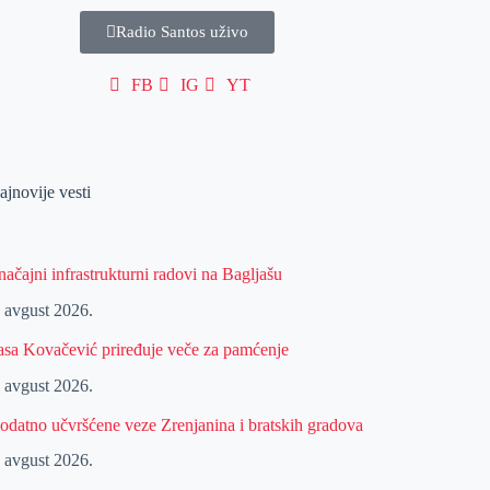
Radio Santos uživo
FB
IG
YT
ajnovije vesti
načajni infrastrukturni radovi na Bagljašu
. avgust 2026.
asa Kovačević priređuje veče za pamćenje
. avgust 2026.
odatno učvršćene veze Zrenjanina i bratskih gradova
. avgust 2026.