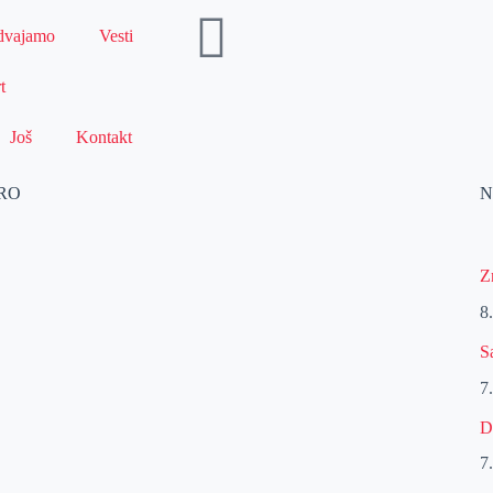
dvajamo
Vesti
t
Još
Kontakt
URO
N
Z
8
S
7
D
7