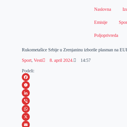
Naslovna
Iz
Emisije
Spor
Poljoprivreda
Rukometašice Srbije u Zrenjaninu izborile plasman na E
Sport
,
Vesti
8. april 2024.
14:57
Podeli:
F
a
M
c
e
L
e
s
i
V
b
s
n
i
W
o
e
k
b
h
X