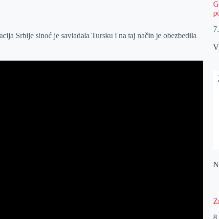
G
p
7
ja Srbije sinoć je savladala Tursku i na taj način je obezbedila
V
Na
Z
8