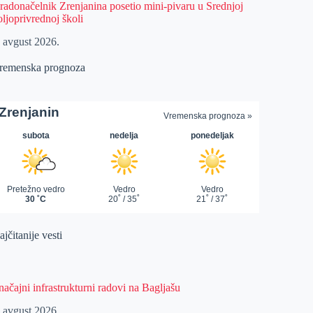
radonačelnik Zrenjanina posetio mini-pivaru u Srednjoj
oljoprivrednoj školi
. avgust 2026.
remenska prognoza
jčitanije vesti
načajni infrastrukturni radovi na Bagljašu
. avgust 2026.