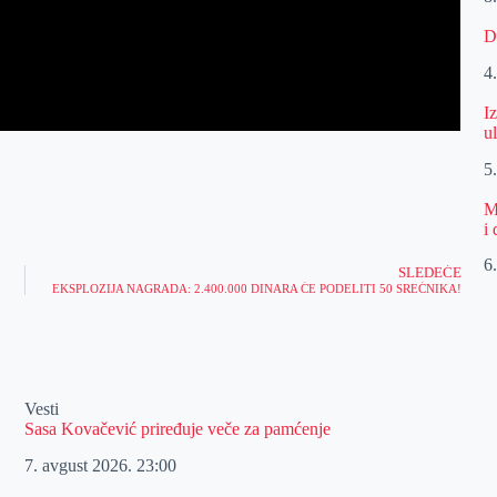
D
4
I
u
5
M
i
6
SLEDEĆE
EKSPLOZIJA NAGRADA: 2.400.000 DINARA ĆE PODELITI 50 SREĆNIKA!
Vesti
Sasa Kovačević priređuje veče za pamćenje
7. avgust 2026.
23:00