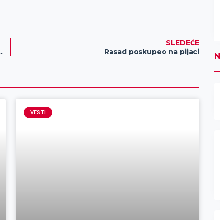
SLEDEĆE
 dece predškolskog i školskog uzrasta
Rasad poskupeo na pijaci
N
VESTI