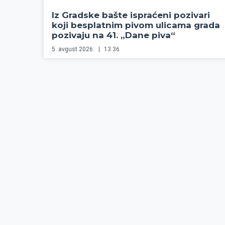
Iz Gradske bašte ispraćeni pozivari
koji besplatnim pivom ulicama grada
pozivaju na 41. „Dane piva“
5. avgust 2026.
13:36