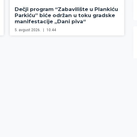
Dečji program “Zabavilište u Plankiću
Parkiću” biće održan u toku gradske
manifestacije „Dani piva“
5. avgust 2026.
10:44