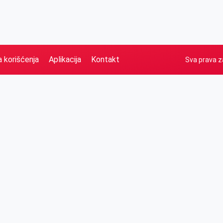
a korišćenja
Aplikacija
Kontakt
Sva prava z
Naslovna
Izdvajamo
FB
IG
YT
O nama
Vesti