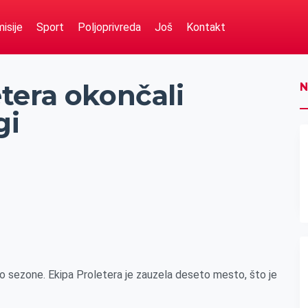
isije
Sport
Poljoprivreda
Još
Kontakt
tera okončali
N
gi
eo sezone. Ekipa Proletera je zauzela deseto mesto, što je