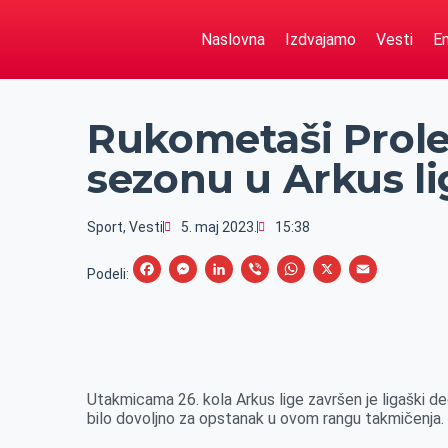
Naslovna
Izdvajamo
Vesti
Em
Rukometaši Prole
sezonu u Arkus li
Sport
,
Vesti
5. maj 2023.
15:38
F
M
L
V
W
X
E
Podeli:
a
e
i
i
h
m
c
s
n
b
a
a
e
s
k
e
t
i
b
e
e
r
s
l
Utakmicama 26. kola Arkus lige završen je ligaški d
o
n
d
A
bilo dovoljno za opstanak u ovom rangu takmičenja.
o
g
I
p