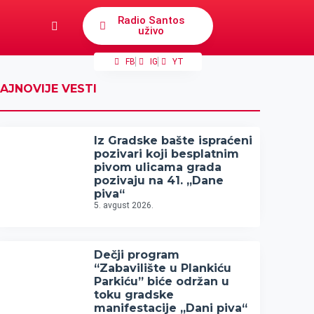
Radio Santos
uživo
FB
IG
YT
AJNOVIJE VESTI
Iz Gradske bašte ispraćeni
pozivari koji besplatnim
pivom ulicama grada
pozivaju na 41. „Dane
piva“
5. avgust 2026.
Dečji program
“Zabavilište u Plankiću
Parkiću” biće održan u
toku gradske
manifestacije „Dani piva“