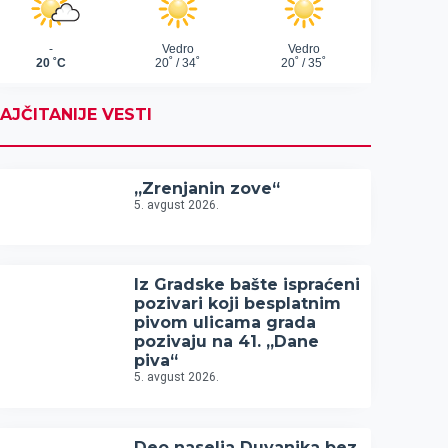
AJČITANIJE VESTI
„Zrenjanin zove“
5. avgust 2026.
Iz Gradske bašte ispraćeni
pozivari koji besplatnim
pivom ulicama grada
pozivaju na 41. „Dane
piva“
5. avgust 2026.
Deo naselja Duvanika bez