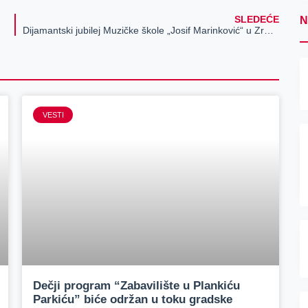
SLEDEĆE
N
Dijamantski jubilej Muzičke škole „Josif Marinković“ u Zrenjaninu
VESTI
Dečji program “Zabavilište u Plankiću
Parkiću” biće održan u toku gradske