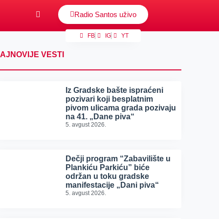
Radio Santos uživo
FB
IG
YT
AJNOVIJE VESTI
Iz Gradske bašte ispraćeni
pozivari koji besplatnim
pivom ulicama grada pozivaju
na 41. „Dane piva“
5. avgust 2026.
Dečji program “Zabavilište u
Plankiću Parkiću” biće
održan u toku gradske
manifestacije „Dani piva“
5. avgust 2026.