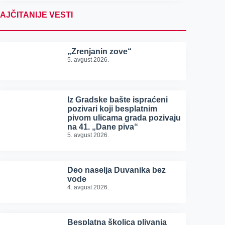
AJČITANIJE VESTI
„Zrenjanin zove“
5. avgust 2026.
Iz Gradske bašte ispraćeni
pozivari koji besplatnim
pivom ulicama grada pozivaju
na 41. „Dane piva“
5. avgust 2026.
Deo naselja Duvanika bez
vode
4. avgust 2026.
Besplatna školica plivanja