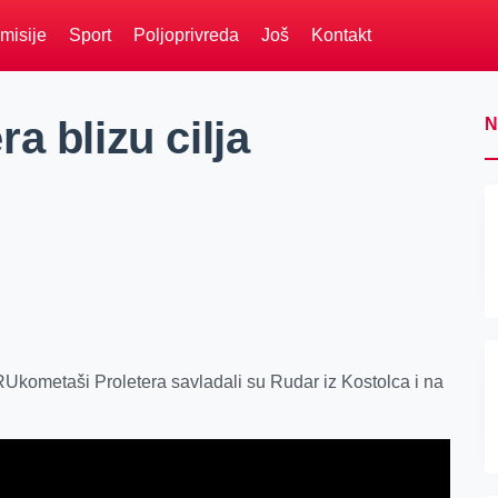
misije
Sport
Poljoprivreda
Još
Kontakt
a blizu cilja
N
 RUkometaši Proletera savladali su Rudar iz Kostolca i na