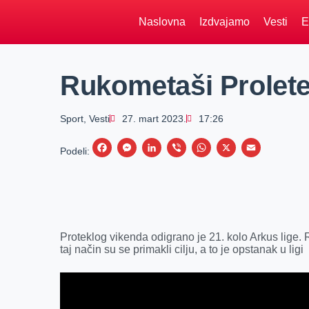
Naslovna
Izdvajamo
Vesti
E
Rukometaši Proleter
Sport
,
Vesti
27. mart 2023.
17:26
F
M
L
V
W
X
E
Podeli:
a
e
i
i
h
m
c
s
n
b
a
a
e
s
k
e
t
i
b
e
e
r
s
l
Proteklog vikenda odigrano je 21. kolo Arkus lige.
o
n
d
A
taj način su se primakli cilju, a to je opstanak u ligi
o
g
I
p
k
e
n
p
r