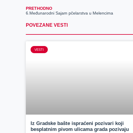
PRETHODNO
6.Međunarodni Sajam pčelarstva u Melencima
POVEZANE VESTI
VESTI
Iz Gradske bašte ispraćeni pozivari koji
besplatnim pivom ulicama grada pozivaju