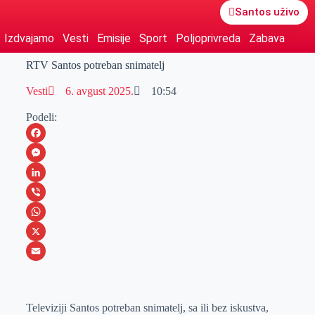
Santos uživo
Izdvajamo
Vesti
Emisije
Sport
Poljoprivreda
Zabava
RTV Santos potreban snimatelj
Vesti
6. avgust 2025.
10:54
Podeli:
F
a
M
c
e
L
e
s
i
V
b
s
n
i
W
o
e
k
b
h
X
o
n
e
e
a
E
k
g
d
r
t
m
Televiziji Santos potreban snimatelj, sa ili bez iskustva,
e
I
s
a