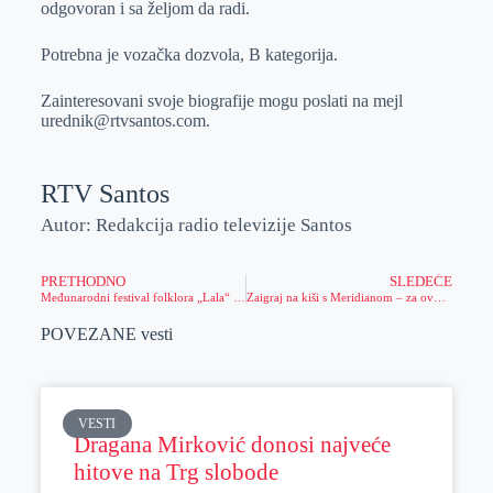
odgovoran i sa željom da radi.
r
n
A
i
p
l
Potrebna je vozačka dozvola, B kategorija.
p
Zainteresovani svoje biografije mogu poslati na mejl
urednik@rtvsantos.com.
RTV Santos
Autor: Redakcija radio televizije Santos
PRETHODNO
SLEDEĆE
Međunarodni festival folklora „Lala“ u Zrenjaninu
Zaigraj na kiši s Meridianom – za ovu ti ne treba kišobran!
POVEZANE vesti
VESTI
Dragana Mirković donosi najveće
hitove na Trg slobode