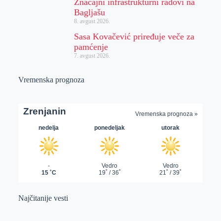
Značajni infrastrukturni radovi na
Bagljašu
8. avgust 2026.
Sasa Kovačević priređuje veče za
pamćenje
7. avgust 2026.
Vremenska prognoza
Najčitanije vesti