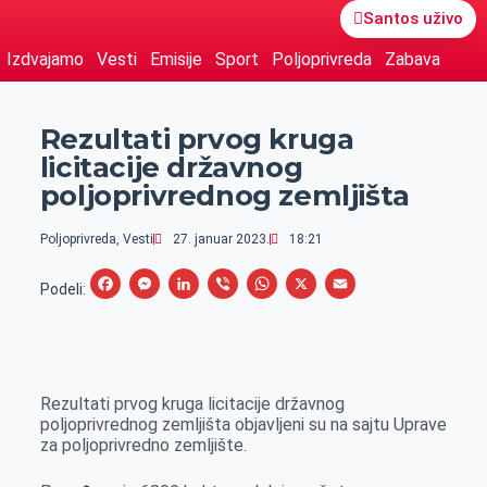
Santos uživo
Izdvajamo
Vesti
Emisije
Sport
Poljoprivreda
Zabava
Rezultati prvog kruga
licitacije državnog
poljoprivrednog zemljišta
Poljoprivreda
,
Vesti
27. januar 2023.
18:21
F
M
L
V
W
X
E
Podeli:
a
e
i
i
h
m
c
s
n
b
a
a
e
s
k
e
t
i
Rezultati prvog kruga licitacije državnog
b
e
e
r
s
l
poljoprivrednog zemljišta objavljeni su na sajtu Uprave
o
n
d
A
za poljoprivredno zemljište.
o
g
I
p