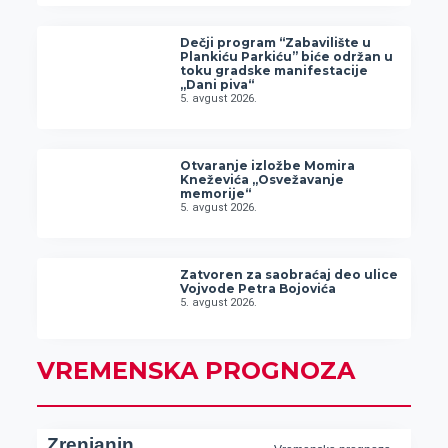
Dečji program “Zabavilište u
Plankiću Parkiću” biće održan u
toku gradske manifestacije
„Dani piva“
5. avgust 2026.
Otvaranje izložbe Momira
Kneževića „Osvežavanje
memorije“
5. avgust 2026.
Zatvoren za saobraćaj deo ulice
Vojvode Petra Bojovića
5. avgust 2026.
VREMENSKA PROGNOZA