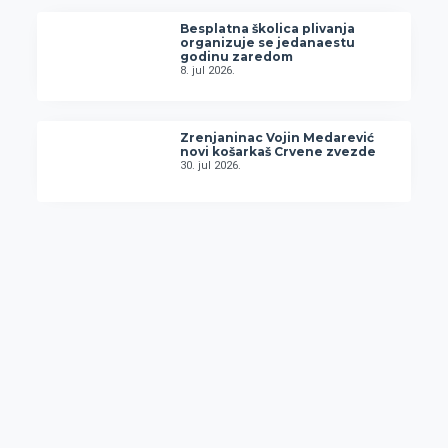
Besplatna školica plivanja
organizuje se jedanaestu
godinu zaredom
8. jul 2026.
Zrenjaninac Vojin Medarević
novi košarkaš Crvene zvezde
30. jul 2026.