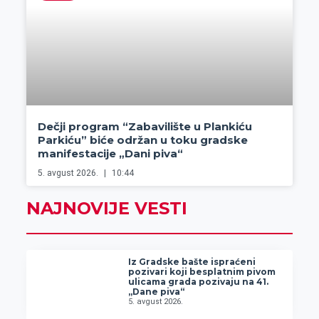
Dečji program “Zabavilište u Plankiću
Parkiću” biće održan u toku gradske
manifestacije „Dani piva“
5. avgust 2026.
10:44
NAJNOVIJE VESTI
Iz Gradske bašte ispraćeni
pozivari koji besplatnim pivom
ulicama grada pozivaju na 41.
„Dane piva“
5. avgust 2026.