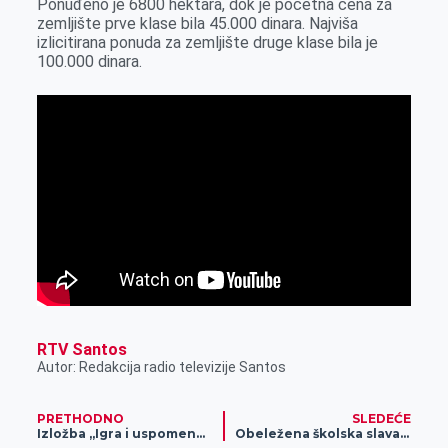
Ponuđeno je 6800 hektara, dok je početna cena za
k
e
n
p
zemljište prve klase bila 45.000 dinara. Najviša
r
izlicitirana ponuda za zemljište druge klase bila je
100.000 dinara.
RTV Santos
Autor: Redakcija radio televizije Santos
PRETHODNO
SLEDEĆE
Izložba „Igra i uspomene“ dramskog studija za mlade
Obeležena školska slava u školama i vrtićima u Zrenjaninu