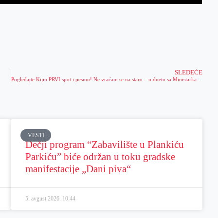
SLEDEĆE
Pogledajte Kijin PRVI spot i pesmu! Ne vraćam se na staro – u duetu sa Ministarkama (VIDEO)
VESTI
Dečji program “Zabavilište u Plankiću
Parkiću” biće održan u toku gradske
manifestacije „Dani piva“
5. avgust 2026.
10:44