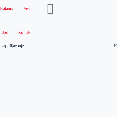
dvajamo
Vesti
t
Još
Kontakt
a zapošljavanje
N