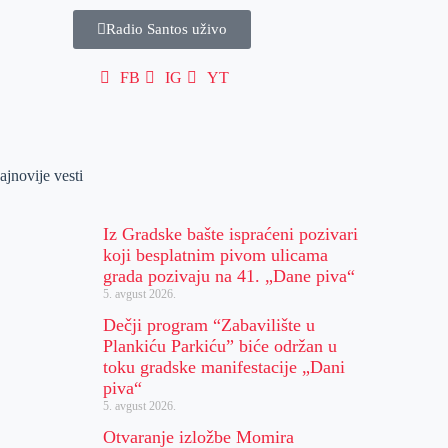
Radio Santos uživo
FB
IG
YT
ajnovije vesti
Iz Gradske bašte ispraćeni pozivari
koji besplatnim pivom ulicama
grada pozivaju na 41. „Dane piva“
5. avgust 2026.
Dečji program “Zabavilište u
Plankiću Parkiću” biće održan u
toku gradske manifestacije „Dani
piva“
5. avgust 2026.
Otvaranje izložbe Momira