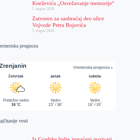
Kneževića „Osvežavanje memorije“
5. avgust 2026.
Zatvoren za saobraćaj deo ulice
Vojvode Petra Bojovića
5. avgust 2026.
remenska prognoza
jčitanije vesti
Iz Gradske bašte ispraćeni pozivari