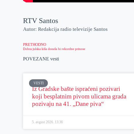
RTV Santos
Autor: Redakcija radio televizije Santos
PRETHODNO
Dobra julska kiša donela bi rekordne prinose
POVEZANE vesti
VESTI
Iz Gradske bašte ispraćeni pozivari
koji besplatnim pivom ulicama grada
pozivaju na 41. „Dane piva“
5. avgust 2026.
13:36