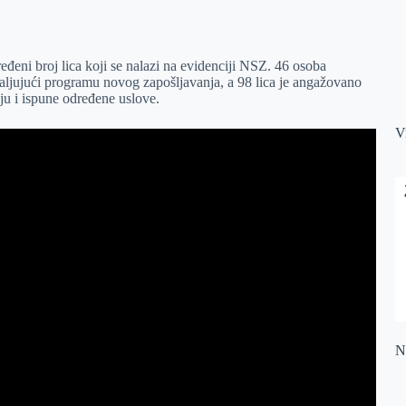
đeni broj lica koji se nalazi na evidenciji NSZ. 46 osoba
aljujući programu novog zapošljavanja, a 98 lica je angažovano
ju i ispune određene uslove.
V
Na