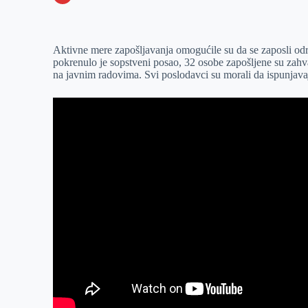
o
n
e
e
a
E
k
g
d
r
t
m
Aktivne mere zapošljavanja omogućile su da se zaposli odre
e
I
s
a
pokrenulo je sopstveni posao, 32 osobe zapošljene su zahv
r
n
A
i
na javnim radovima. Svi poslodavci su morali da ispunjava
p
l
p