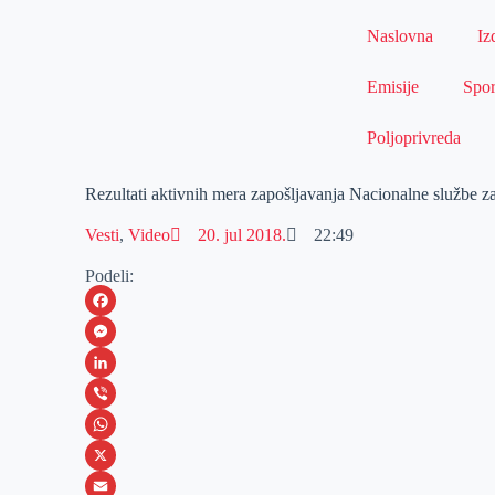
Naslovna
Iz
Emisije
Spor
Poljoprivreda
Rezultati aktivnih mera zapošljavanja Nacionalne službe z
Vesti
,
Video
20. jul 2018.
22:49
Podeli:
F
a
M
c
e
L
e
s
i
V
b
s
n
i
W
o
e
k
b
h
X