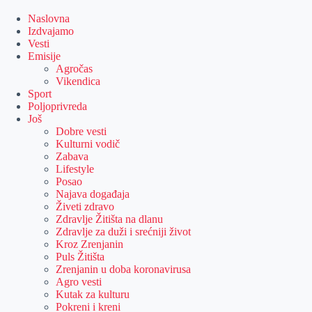
Skip
to
Naslovna
content
Izdvajamo
Vesti
Emisije
Agročas
Vikendica
Sport
Poljoprivreda
Još
Dobre vesti
Kulturni vodič
Zabava
Lifestyle
Posao
Najava događaja
Živeti zdravo
Zdravlje Žitišta na dlanu
Zdravlje za duži i srećniji život
Kroz Zrenjanin
Puls Žitišta
Zrenjanin u doba koronavirusa
Agro vesti
Kutak za kulturu
Pokreni i kreni