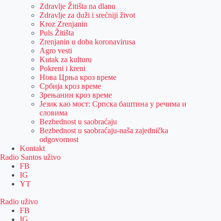
Zdravlje Žitišta na dlanu
Zdravlje za duži i srećniji život
Kroz Zrenjanin
Puls Žitišta
Zrenjanin u doba koronavirusa
Agro vesti
Kutak za kulturu
Pokreni i kreni
Нова Црња кроз време
Србија кроз време
Зрењанин кроз време
Језик као мост: Српска баштина у речима и
словима
Bezbednost u saobraćaju
Bezbednost u saobraćaju-naša zajednička
odgovornost
Kontakt
Radio Santos uživo
FB
IG
YT
Radio uživo
FB
IG