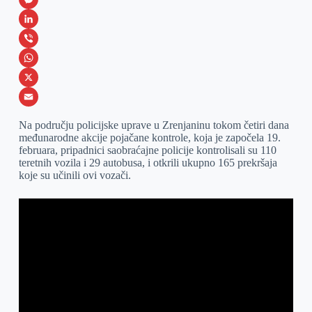
a
M
c
e
L
e
s
i
V
b
s
n
i
W
o
e
k
b
h
X
o
n
e
e
a
E
Na području policijske uprave u Zrenjaninu tokom četiri dana
k
g
d
r
t
m
međunarodne akcije pojačane kontrole, koja je započela 19.
februara, pripadnici saobraćajne policije kontrolisali su 110
e
I
s
a
teretnih vozila i 29 autobusa, i otkrili ukupno 165 prekršaja
r
n
A
i
koje su učinili ovi vozači.
p
l
p