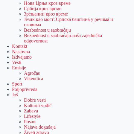
Нова Црња кроз време
Србија кроз време
Зрењанин кроз време
Језик као мост: Српска баштина у речима и
словима
Bezbednost u saobraćaju
Bezbednost u saobraćaju-naša zajednička
odgovornost
Kontakt
Naslovna
Izdvajamo
Vesti
Emisije
Agročas
Vikendica
Sport
Poljoprivreda
Još
Dobre vesti
Kulturni vodič
Zabava
Lifestyle
Posao
Najava događaja
Živeti zdravo