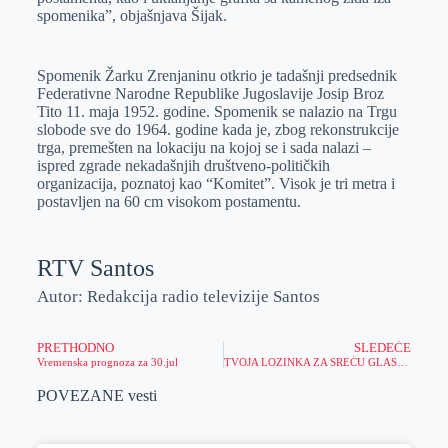
spomenika”, objašnjava Šijak.
Spomenik Žarku Zrenjaninu otkrio je tadašnji predsednik
Federativne Narodne Republike Jugoslavije Josip Broz
Tito 11. maja 1952. godine. Spomenik se nalazio na Trgu
slobode sve do 1964. godine kada je, zbog rekonstrukcije
trga, premešten na lokaciju na kojoj se i sada nalazi –
ispred zgrade nekadašnjih društveno-političkih
organizacija, poznatoj kao “Komitet”. Visok je tri metra i
postavljen na 60 cm visokom postamentu.
RTV Santos
Autor: Redakcija radio televizije Santos
PRETHODNO
SLEDEĆE
Vremenska prognoza za 30.jul
TVOJA LOZINKA ZA SREĆU GLASI: WIN&GO!
POVEZANE vesti