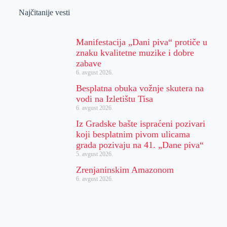
Najčitanije vesti
Manifestacija „Dani piva“ protiče u
znaku kvalitetne muzike i dobre
zabave
6. avgust 2026.
Besplatna obuka vožnje skutera na
vodi na Izletištu Tisa
6. avgust 2026.
Iz Gradske bašte ispraćeni pozivari
koji besplatnim pivom ulicama
grada pozivaju na 41. „Dane piva“
5. avgust 2026.
Zrenjaninskim Amazonom
6. avgust 2026.