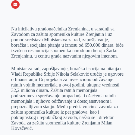
o
e
k
b
h
X
o
n
e
e
a
E
k
g
d
r
t
m
Na inicijativu gradonačelnika Zrenjanina, u saradnji sa
e
I
s
a
Zavodom za zaštitu spomenika kulture Zrenjanin i uz
r
n
A
i
pomoć sredstava Ministarstva za rad, zapošljavanje,
boračka i socijalna pitanja u iznosu od 650.000 dinara, biće
p
l
izvršena restauracija spomenika narodnom heroju Žarku
p
Zrenjaninu, u centru grada nazvanim njegovim imenom.
Ministar za rad, zapošljavanje, boračka i socijalna pitanja u
Vladi Republike Srbije Nikola Selaković uručio je ugovore
o finansiranju 16 projekata za investiciono održavanje
ratnih vojnih memorijala u ovoj godini, ukupne vrednosti
32,2 miliona dinara. Zaštita ratnih memorijala
podrazumeva sprečavanje propadanja i oštećenja ratnih
memorijala i njihovo održavanje u dostojanstvenom i
prepoznatljivom stanju. Među predstavnicima zavoda za
zaštitu spomenika kulture iz pet gradova, kao i
pokrajinskog i republičkog zavoda, našao se i direktor
Zavoda za zaštitu spomenika kulture Zrenjanin Milan
Kovačević.