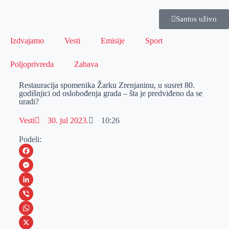
Santos uživo
Izdvajamo
Vesti
Emisije
Sport
Poljoprivreda
Zabava
Restauracija spomenika Žarku Zrenjaninu, u susret 80.
godišnjici od oslobođenja grada – šta je predviđeno da se
uradi?
Vesti
30. jul 2023.
10:26
Podeli:
F
a
M
c
e
L
e
s
i
V
b
s
n
i
W