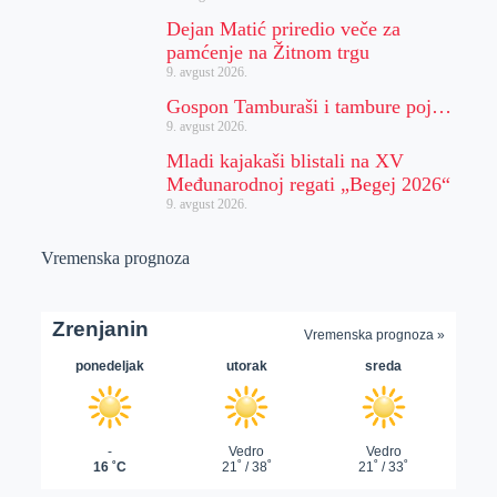
Dejan Matić priredio veče za
pamćenje na Žitnom trgu
9. avgust 2026.
Gospon Tamburaši i tambure poj…
9. avgust 2026.
Mladi kajakaši blistali na XV
Međunarodnoj regati „Begej 2026“
9. avgust 2026.
Vremenska prognoza