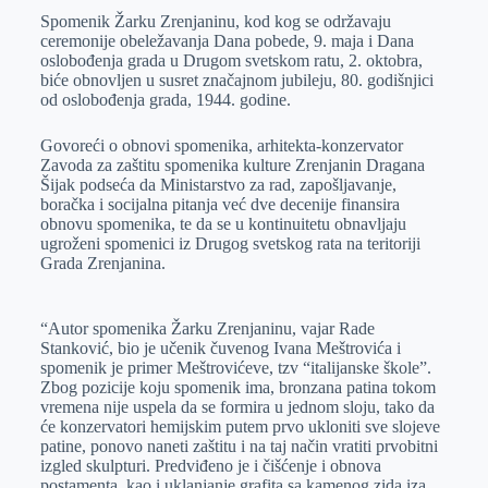
Spomenik Žarku Zrenjaninu, kod kog se održavaju
ceremonije obeležavanja Dana pobede, 9. maja i Dana
oslobođenja grada u Drugom svetskom ratu, 2. oktobra,
biće obnovljen u susret značajnom jubileju, 80. godišnjici
od oslobođenja grada, 1944. godine.
Govoreći o obnovi spomenika, arhitekta-konzervator
Zavoda za zaštitu spomenika kulture Zrenjanin Dragana
Šijak podseća da Ministarstvo za rad, zapošljavanje,
boračka i socijalna pitanja već dve decenije finansira
obnovu spomenika, te da se u kontinuitetu obnavljaju
ugroženi spomenici iz Drugog svetskog rata na teritoriji
Grada Zrenjanina.
“Autor spomenika Žarku Zrenjaninu, vajar Rade
Stanković, bio je učenik čuvenog Ivana Meštrovića i
spomenik je primer Meštrovićeve, tzv “italijanske škole”.
Zbog pozicije koju spomenik ima, bronzana patina tokom
vremena nije uspela da se formira u jednom sloju, tako da
će konzervatori hemijskim putem prvo ukloniti sve slojeve
patine, ponovo naneti zaštitu i na taj način vratiti prvobitni
izgled skulpturi. Predviđeno je i čišćenje i obnova
postamenta, kao i uklanjanje grafita sa kamenog zida iza