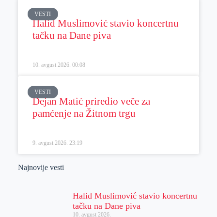
VESTI
Halid Muslimović stavio koncertnu
tačku na Dane piva
10. avgust 2026.
00:08
VESTI
Dejan Matić priredio veče za
pamćenje na Žitnom trgu
9. avgust 2026.
23:19
Najnovije vesti
Halid Muslimović stavio koncertnu
tačku na Dane piva
10. avgust 2026.