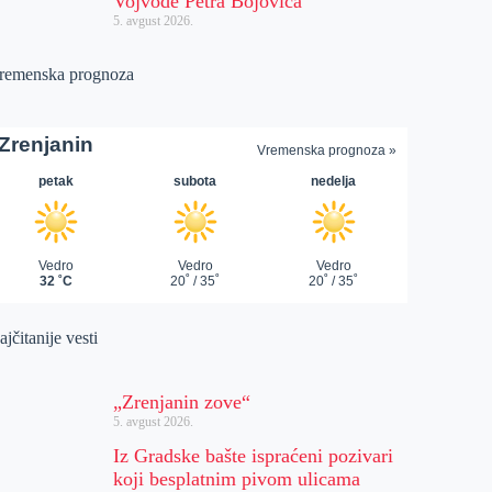
Vojvode Petra Bojovića
5. avgust 2026.
remenska prognoza
jčitanije vesti
„Zrenjanin zove“
5. avgust 2026.
Iz Gradske bašte ispraćeni pozivari
koji besplatnim pivom ulicama