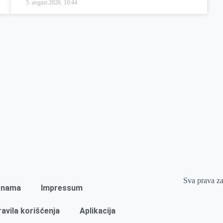
5. avgust 2026.
10:44
Sva prava z
 nama
Impressum
ravila korišćenja
Aplikacija