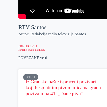
RTV Santos
Autor: Redakcija radio televizije Santos
PRETHODNO
Igračke oružje da ili ne?
POVEZANE vesti
VESTI
Iz Gradske bašte ispraćeni pozivari
koji besplatnim pivom ulicama grada
pozivaju na 41. „Dane piva“