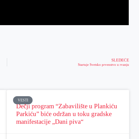
SLEDEĆE
Startuje Svetsko prvenstvo u rvanju
VESTI
Dečji program “Zabavilište u Plankiću
Parkiću” biće održan u toku gradske
manifestacije „Dani piva“