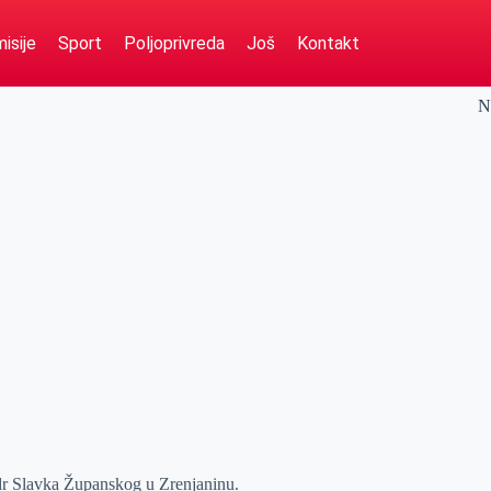
isije
Sport
Poljoprivreda
Još
Kontakt
N
 dr Slavka Županskog u Zrenjaninu.