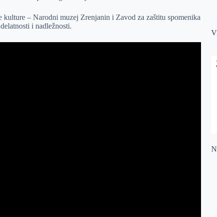
je kulture – Narodni muzej Zrenjanin i Zavod za zaštitu spomenika
elatnosti i nadležnosti.
V
Na