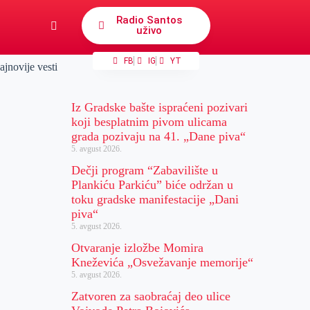
Radio Santos
uživo
FB
IG
YT
ajnovije vesti
Iz Gradske bašte ispraćeni pozivari
koji besplatnim pivom ulicama
grada pozivaju na 41. „Dane piva“
5. avgust 2026.
Dečji program “Zabavilište u
Plankiću Parkiću” biće održan u
toku gradske manifestacije „Dani
piva“
5. avgust 2026.
Otvaranje izložbe Momira
Kneževića „Osvežavanje memorije“
5. avgust 2026.
Zatvoren za saobraćaj deo ulice