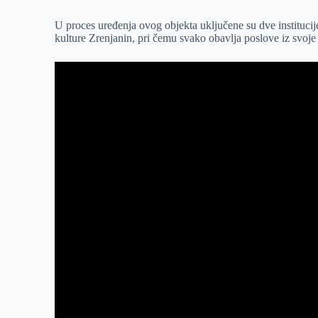
r
n
A
i
U proces uređenja ovog objekta uklјučene su dve instituci
p
l
kulture Zrenjanin, pri čemu svako obavlјa poslove iz svoje d
p