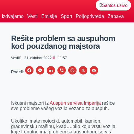
Santos uživo
Izdvajamo
Vesti
Emisije
Sport
Poljoprivreda
Zabava
Rešite problem sa auspuhom
kod pouzdanog majstora
Vesti
21. oktobar 2022.
11:57
F
M
L
V
W
X
E
Podeli:
a
e
i
i
h
m
c
s
n
b
a
a
e
s
k
e
t
i
Iskusni majstori iz
Auspuh servisa Imperija
rešiće
b
e
e
r
s
l
sve probleme vašeg vozila vezano za auspuh.
o
n
d
A
o
g
I
p
Ukoliko imate motocikl, automobil, kamion,
građevinsku mašinu, kvad….bilo koju vrstu vozila
k
e
n
p
koje trenutno ima problem sa auspuhom, servis