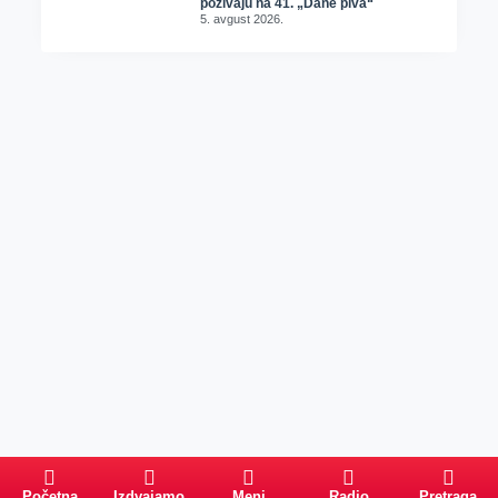
pozivaju na 41. „Dane piva“
5. avgust 2026.
Početna
Izdvajamo
Meni
Radio
Pretraga