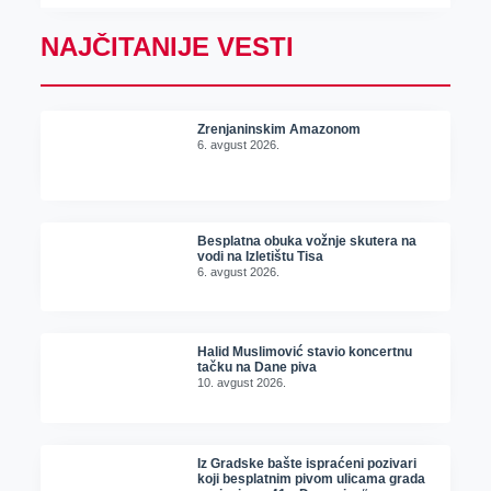
NAJČITANIJE VESTI
Zrenjaninskim Amazonom
6. avgust 2026.
Besplatna obuka vožnje skutera na
vodi na Izletištu Tisa
6. avgust 2026.
Halid Muslimović stavio koncertnu
tačku na Dane piva
10. avgust 2026.
Iz Gradske bašte ispraćeni pozivari
koji besplatnim pivom ulicama grada