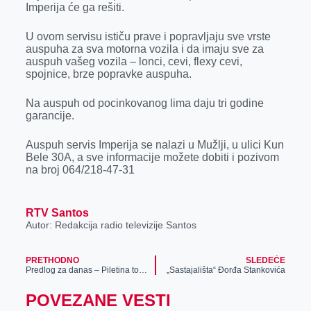
Imperija će ga rešiti.
r
U ovom servisu ističu prave i popravljaju sve vrste
auspuha za sva motorna vozila i da imaju sve za
auspuh vašeg vozila – lonci, cevi, flexy cevi,
spojnice, brze popravke auspuha.
Na auspuh od pocinkovanog lima daju tri godine
garancije.
Auspuh servis Imperija se nalazi u Mužlji, u ulici Kun
Bele 30A, a sve informacije možete dobiti i pozivom
na broj 064/218-47-31
RTV Santos
Autor: Redakcija radio televizije Santos
PRETHODNO
SLEDEĆE
Predlog za danas – Piletina tortilja
„Sastajališta“ Đorđa Stankovića
POVEZANE VESTI