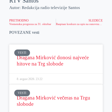
RTV Santos
Autor: Redakcija radio televizije Santos
PRETHODNO
SLEDEĆE
Vremenska prognoza za 31. oktobar
Raspisan konkurs za upis na osnovnu obuku pripadnika vatrogasno-spasilačkih jedinica
POVEZANE vesti
VESTI
Dragana Mirković donosi najveće
hitove na Trg slobode
8. avgust 2026.
23:22
VESTI
Dragana Mirković večeras na Trgu
slobode