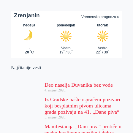
Najčitanije vesti
Deo naselja Duvanika bez vode
4. avgust 2026.
Iz Gradske bašte ispraćeni pozivari
koji besplatnim pivom ulicama
grada pozivaju na 41. „Dane piva“
5. avgust 2026.
Manifestacija „Dani piva“ protiče u
znaku kvalitetne muzike i dobre