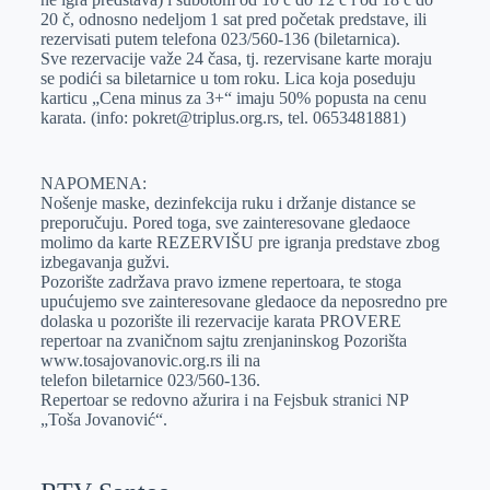
20 č, odnosno nedeljom 1 sat pred početak predstave, ili
rezervisati putem telefona 023/560-136 (biletarnica).
Sve rezervacije važe 24 časa, tj. rezervisane karte moraju
se podići sa biletarnice u tom roku. Lica koja poseduju
karticu „Cena minus za 3+“ imaju 50% popusta na cenu
karata. (info: pokret@triplus.org.rs, tel. 0653481881)
NAPOMENA:
Nošenje maske, dezinfekcija ruku i držanje distance se
preporučuju. Pored toga, sve zainteresovane gledaoce
molimo da karte REZERVIŠU pre igranja predstave zbog
izbegavanja gužvi.
Pozorište zadržava pravo izmene repertoara, te stoga
upućujemo sve zainteresovane gledaoce da neposredno pre
dolaska u pozorište ili rezervacije karata PROVERE
repertoar na zvaničnom sajtu zrenjaninskog Pozorišta
www.tosajovanovic.org.rs ili na
telefon biletarnice 023/560-136.
Repertoar se redovno ažurira i na Fejsbuk stranici NP
„Toša Jovanović“.