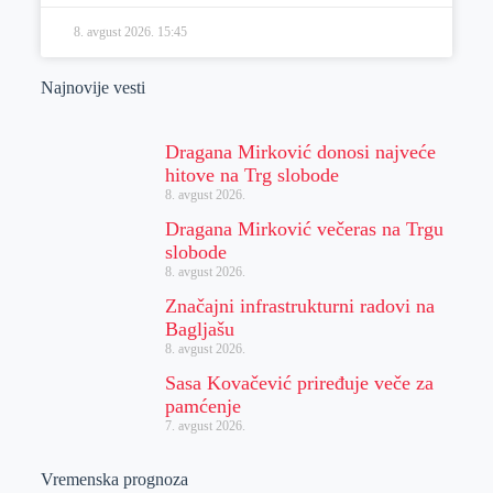
8. avgust 2026.
15:45
Najnovije vesti
Dragana Mirković donosi najveće
hitove na Trg slobode
8. avgust 2026.
Dragana Mirković večeras na Trgu
slobode
8. avgust 2026.
Značajni infrastrukturni radovi na
Bagljašu
8. avgust 2026.
Sasa Kovačević priređuje veče za
pamćenje
7. avgust 2026.
Vremenska prognoza