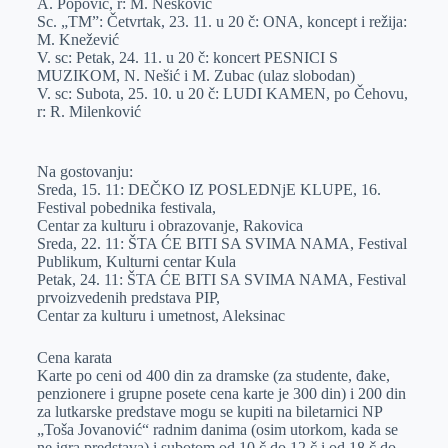
A. Popović, r: M. Nešković
Sc. „TM”: Četvrtak, 23. 11. u 20 č: ONA, koncept i režija:
M. Knežević
V. sc: Petak, 24. 11. u 20 č: koncert PESNICI S
MUZIKOM, N. Nešić i M. Zubac (ulaz slobodan)
V. sc: Subota, 25. 10. u 20 č: LUDI KAMEN, po Čehovu,
r: R. Milenković
Na gostovanju:
Sreda, 15. 11: DEČKO IZ POSLEDNjE KLUPE, 16.
Festival pobednika festivala,
Centar za kulturu i obrazovanje, Rakovica
Sreda, 22. 11: ŠTA ĆE BITI SA SVIMA NAMA, Festival
Publikum, Kulturni centar Kula
Petak, 24. 11: ŠTA ĆE BITI SA SVIMA NAMA, Festival
prvoizvedenih predstava PIP,
Centar za kulturu i umetnost, Aleksinac
Cena karata
Karte po ceni od 400 din za dramske (za studente, đake,
penzionere i grupne posete cena karte je 300 din) i 200 din
za lutkarske predstave mogu se kupiti na biletarnici NP
„Toša Jovanović“ radnim danima (osim utorkom, kada se
ne igra predstava) i subotom od 10 č do 12 č i od 18 č do