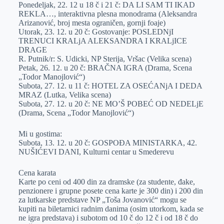
Ponedeljak, 22. 12 u 18 č i 21 č: DA LI SAM TI IKAD
REKLA…, interaktivna plesna monodrama (Aleksandra
Arizanović, broj mesta ograničen, gornji foaje)
Utorak, 23. 12. u 20 č: Gostovanje: POSLEDNjI
TRENUCI KRALjA ALEKSANDRA I KRALjICE
DRAGE
R. Putnik/r: S. Udicki, NP Sterija, Vršac (Velika scena)
Petak, 26. 12. u 20 č: BRAČNA IGRA (Drama, Scena
„Todor Manojlović“)
Subota, 27. 12. u 11 č: HOTEL ZA OSEĆANjA I DEDA
MRAZ (Lutka, Velika scena)
Subota, 27. 12. u 20 č: NE MO’Š POBEĆ OD NEDELjE
(Drama, Scena „Todor Manojlović“)
Mi u gostima:
Subota, 13. 12. u 20 č: GOSPOĐA MINISTARKA, 42.
NUŠIĆEVI DANI, Kulturni centar u Smederevu
Cena karata
Karte po ceni od 400 din za dramske (za studente, đake,
penzionere i grupne posete cena karte je 300 din) i 200 din
za lutkarske predstave NP „Toša Jovanović“ mogu se
kupiti na biletarnici radnim danima (osim utorkom, kada se
ne igra predstava) i subotom od 10 č do 12 č i od 18 č do