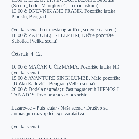
(Scena „Todor Manojlović“, na mađarskom)
13.00 č: DNEVNIK ANE FRANK, Pozorište lutaka
Pinokio, Beograd
(Velika scena, broj mesta ograničen, sedenje na sceni)
18.00 č: ZALjUBLjENI LEPTIRI, Dečije pozorište
Subotica (Velika scena)
Četvrtak, 4. 12.
10.00 č: MAČAK U ČIZMAMA, Pozorište lutaka Niš
(Velika scena)
15.00 č: AVANTURE SINGI LUMBE, Malo pozorište
„Duško Radović“, Beograd (Velika scena)
20.00 č: Dodela nagrada; u čast nagrađenih HIPNOS I
TANATOS, Prvo prigradsko pozorište
Lazarevac – Puls teatar / Naša scena / Društvo za
animaciju i razvoj dečjeg stvaralaštva
(Velika scena)