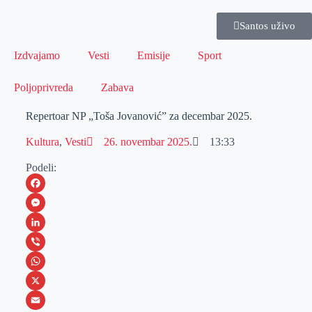
Santos uživo
Izdvajamo
Vesti
Emisije
Sport
Poljoprivreda
Zabava
Repertoar NP „Toša Jovanović” za decembar 2025.
Kultura
,
Vesti
26. novembar 2025.
13:33
Podeli:
F
a
M
c
e
L
e
s
i
V
b
s
n
i
W
o
e
k
b
h
X