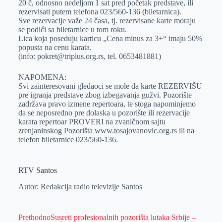
20 č, odnosno nedeljom 1 sat pred početak predstave, ili
rezervisati putem telefona 023/560-136 (biletarnica).
Sve rezervacije važe 24 časa, tj. rezervisane karte moraju
se podići sa biletarnice u tom roku.
Lica koja poseduju karticu „Cena minus za 3+“ imaju 50%
popusta na cenu karata.
(info: pokret@triplus.org.rs, tel. 0653481881)
NAPOMENA:
Svi zainteresovani gledaoci se mole da karte REZERVIŠU
pre igranja predstave zbog izbegavanja gužvi. Pozorište
zadržava pravo izmene repertoara, te stoga napominjemo
da se neposredno pre dolaska u pozorište ili rezervacije
karata repertoar PROVERI na zvaničnom sajtu
zrenjaninskog Pozorišta www.tosajovanovic.org.rs ili na
telefon biletarnice 023/560-136.
RTV Santos
Autor: Redakcija radio televizije Santos
Prethodno
Susreti profesionalnih pozorišta lutaka Srbije –