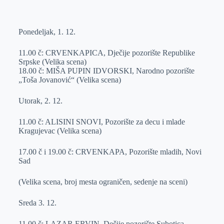
o
n
e
e
a
E
k
g
d
r
t
m
Ponedeljak, 1. 12.
e
I
s
a
r
n
A
i
11.00 č: CRVENKAPICA, Dječije pozorište Republike
p
l
Srpske (Velika scena)
18.00 č: MIŠA PUPIN IDVORSKI, Narodno pozorište
p
„Toša Jovanović“ (Velika scena)
Utorak, 2. 12.
11.00 č: ALISINI SNOVI, Pozorište za decu i mlade
Kragujevac (Velika scena)
17.00 č i 19.00 č: CRVENKAPA, Pozorište mladih, Novi
Sad
(Velika scena, broj mesta ograničen, sedenje na sceni)
Sreda 3. 12.
11.00 č: LAZAR ERVIN, Dečije pozorište Subotica