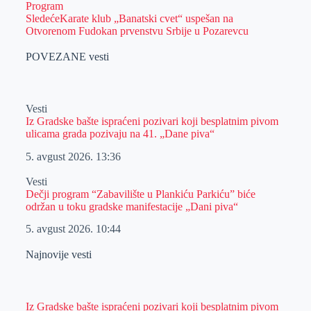
Program
Sledeće
Karate klub „Banatski cvet“ uspešan na
Otvorenom Fudokan prvenstvu Srbije u Pozarevcu
POVEZANE vesti
Vesti
Iz Gradske bašte ispraćeni pozivari koji besplatnim pivom
ulicama grada pozivaju na 41. „Dane piva“
5. avgust 2026.
13:36
Vesti
Dečji program “Zabavilište u Plankiću Parkiću” biće
održan u toku gradske manifestacije „Dani piva“
5. avgust 2026.
10:44
Najnovije vesti
Iz Gradske bašte ispraćeni pozivari koji besplatnim pivom