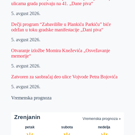
ulicama grada pozivaju na 41. „Dane piva“
5. avgust 2026.
Dečji program “Zabavilište u Plankiću Parkiću” biće
održan u toku gradske manifestacije „Dani piva“
5. avgust 2026.
Otvaranje izložbe Momira Kneževića „Osvežavanje
memorije“
5. avgust 2026.
Zatvoren za saobraćaj deo ulice Vojvode Petra Bojovića
5. avgust 2026.
Vremenska prognoza