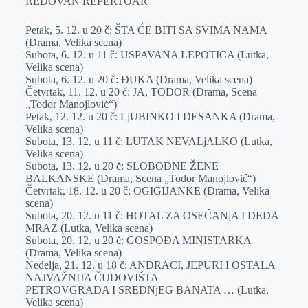
REDOVAN REPERTOAR
Petak, 5. 12. u 20 č: ŠTA ĆE BITI SA SVIMA NAMA
(Drama, Velika scena)
Subota, 6. 12. u 11 č: USPAVANA LEPOTICA (Lutka,
Velika scena)
Subota, 6. 12. u 20 č: ĐUKA (Drama, Velika scena)
Četvrtak, 11. 12. u 20 č: JA, TODOR (Drama, Scena
„Todor Manojlović“)
Petak, 12. 12. u 20 č: LjUBINKO I DESANKA (Drama,
Velika scena)
Subota, 13. 12. u 11 č: LUTAK NEVALjALKO (Lutka,
Velika scena)
Subota, 13. 12. u 20 č: SLOBODNE ŽENE
BALKANSKE (Drama, Scena „Todor Manojlović“)
Četvrtak, 18. 12. u 20 č: OGIGIJANKE (Drama, Velika
scena)
Subota, 20. 12. u 11 č: HOTAL ZA OSEĆANjA I DEDA
MRAZ (Lutka, Velika scena)
Subota, 20. 12. u 20 č: GOSPOĐA MINISTARKA
(Drama, Velika scena)
Nedelja, 21. 12. u 18 č: ANDRACI, JEPURI I OSTALA
NAJVAŽNIJA ČUDOVIŠTA
PETROVGRADA I SREDNjEG BANATA … (Lutka,
Velika scena)