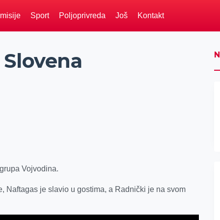
misije
Sport
Poljoprivreda
Još
Kontakt
 Slovena
N
 grupa Vojvodina.
te, Naftagas je slavio u gostima, a Radnički je na svom