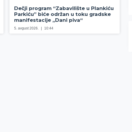
Dečji program “Zabavilište u Plankiću
Parkiću” biće održan u toku gradske
manifestacije „Dani piva“
5. avgust 2026.
10:44