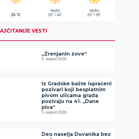
AJČITANIJE VESTI
„Zrenjanin zove“
5. avgust 2026.
Iz Gradske bašte ispraćeni
pozivari koji besplatnim
pivom ulicama grada
pozivaju na 41. „Dane
piva“
5. avgust 2026.
Deo naselja Duvanika bez