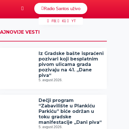
Radio Santos uživo
FB
IG
YT
AJNOVIJE VESTI
Iz Gradske bašte ispraćeni
pozivari koji besplatnim
pivom ulicama grada
pozivaju na 41. „Dane
piva“
5. avgust 2026.
Dečji program
“Zabavilište u Plankiću
Parkiću” biće održan u
toku gradske
manifestacije „Dani piva“
5. avgust 2026.