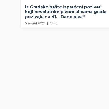
Iz Gradske bašte ispraćeni pozivari
koji besplatnim pivom ulicama grada
pozivaju na 41. „Dane piva“
5. avgust 2026.
13:36