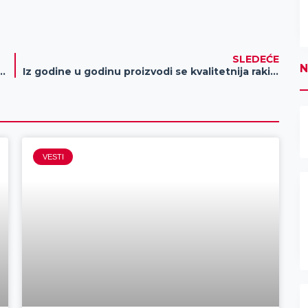
SLEDEĆE
N
ogi registruju kola baš u ovom centru
Iz godine u godinu proizvodi se kvalitetnija rakija koja je ocenjena pred 7. Festival rakije Žitište
VESTI