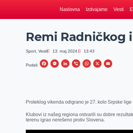
Naslovna
Izdvajamo
Vesti
E
Remi Radničkog i
Sport
,
Vesti
13. maj 2024.
13:43
F
M
L
V
W
X
E
Podeli:
a
e
i
i
h
m
c
s
n
b
a
a
e
s
k
e
t
i
b
e
e
r
s
l
Proteklog vikenda odigrano je 27. kolo Srpske lige
o
n
d
A
o
g
I
p
Klubovi iz našeg regiona ostvarili su dobre rezulta
terenu igrao nerešeno protiv Slovena.
k
e
n
p
r