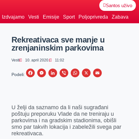
Santos uživo
Izdvajamo
Vesti
Emisije
Sport
Poljoprivreda
Zabava
Rekreativaca sve manje u
zrenjaninskim parkovima
Vesti
10. april 2020.
11:02
F
M
L
V
W
X
E
Podeli:
a
e
i
i
h
m
c
s
n
b
a
a
e
s
k
e
t
i
U želji da saznamo da li naši sugrađani
b
e
e
r
s
l
poštuju preporuku Vlade da ne treniraju u
o
n
d
A
parkovima i na gradskim stadionima, obišli
o
g
I
p
smo par takvih lokacija i zabeležili svega par
rekreativaca.
k
e
n
p