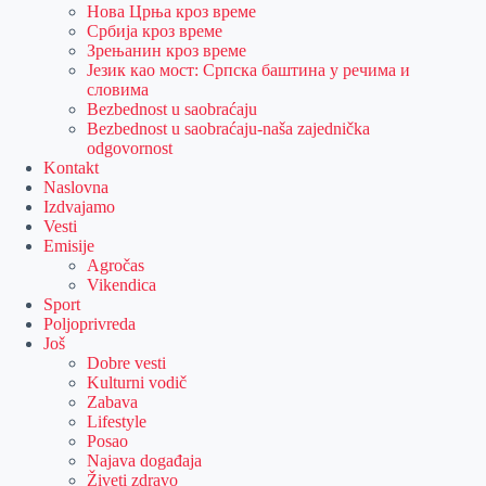
Нова Црња кроз време
Србија кроз време
Зрењанин кроз време
Језик као мост: Српска баштина у речима и
словима
Bezbednost u saobraćaju
Bezbednost u saobraćaju-naša zajednička
odgovornost
Kontakt
Naslovna
Izdvajamo
Vesti
Emisije
Agročas
Vikendica
Sport
Poljoprivreda
Još
Dobre vesti
Kulturni vodič
Zabava
Lifestyle
Posao
Najava događaja
Živeti zdravo