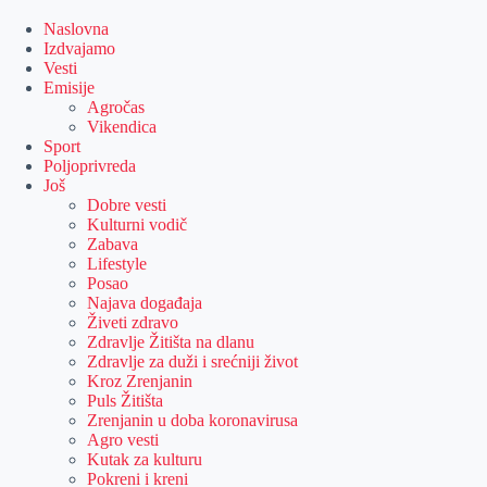
Skip
to
Naslovna
content
Izdvajamo
Vesti
Emisije
Agročas
Vikendica
Sport
Poljoprivreda
Još
Dobre vesti
Kulturni vodič
Zabava
Lifestyle
Posao
Najava događaja
Živeti zdravo
Zdravlje Žitišta na dlanu
Zdravlje za duži i srećniji život
Kroz Zrenjanin
Puls Žitišta
Zrenjanin u doba koronavirusa
Agro vesti
Kutak za kulturu
Pokreni i kreni