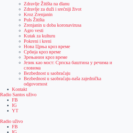
Zdravlje Žitišta na dlanu
Zdravlje za duži i srećniji život
Kroz Zrenjanin
Puls Žitišta
Zrenjanin u doba koronavirusa
Agro vesti
Kutak za kulturu
Pokreni i kreni
Нова Црња кроз време
Србија кроз време
Зрењанин кроз време
Језик као мост: Српска баштина у речима и
словима
Bezbednost u saobraćaju
Bezbednost u saobraćaju-naša zajednička
odgovornost
Kontakt
Radio Santos uživo
FB
IG
YT
Radio uživo
FB
IG