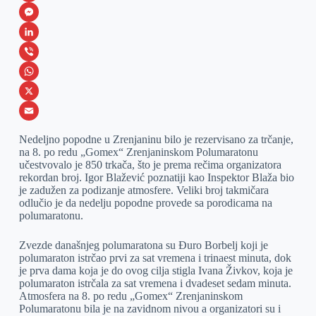
F
a
M
c
e
L
e
s
i
V
b
s
n
i
W
o
e
k
b
h
X
o
n
e
e
a
E
Nedeljno popodne u Zrenjaninu bilo je rezervisano za trčanje,
k
g
d
r
t
m
na 8. po redu „Gomex“ Zrenjaninskom Polumaratonu
učestvovalo je 850 trkača, što je prema rečima organizatora
e
I
s
a
rekordan broj. Igor Blažević poznatiji kao Inspektor Blaža bio
r
n
A
i
je zadužen za podizanje atmosfere. Veliki broj takmičara
odlučio je da nedelju popodne provede sa porodicama na
p
l
polumaratonu.
p
Zvezde današnjeg polumaratona su Đuro Borbelj koji je
polumaraton istrčao prvi za sat vremena i trinaest minuta, dok
je prva dama koja je do ovog cilja stigla Ivana Živkov, koja je
polumaraton istrčala za sat vremena i dvadeset sedam minuta.
Atmosfera na 8. po redu „Gomex“ Zrenjaninskom
Polumaratonu bila je na zavidnom nivou a organizatori su i