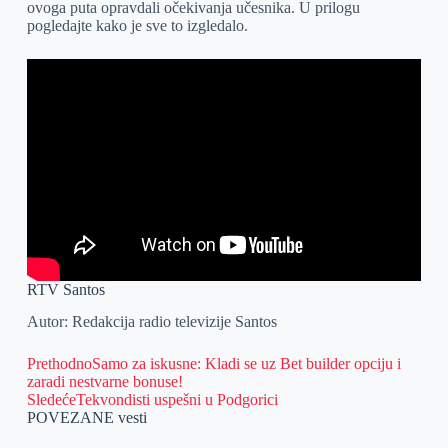
ovoga puta opravdali očekivanja učesnika. U prilogu
pogledajte kako je sve to izgledalo.
RTV Santos
Autor: Redakcija radio televizije Santos
Prethodno
Samo za iskusne: Kladi se uz Bet builder opciju i
zaradi nestvarne bonuse!
Sledeće
Tekvondisti uspešni u Podgorici
POVEZANE vesti