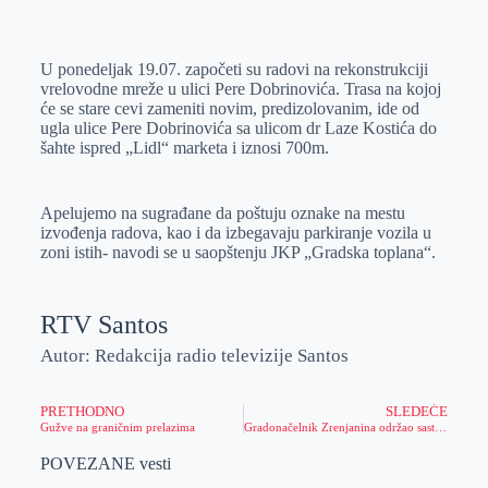
o
n
e
e
a
E
k
g
d
r
t
m
U ponedeljak 19.07. započeti su radovi na rekonstrukciji
e
I
s
a
vrelovodne mreže u ulici Pere Dobrinovića. Trasa na kojoj
r
n
A
i
će se stare cevi zameniti novim, predizolovanim, ide od
ugla ulice Pere Dobrinovića sa ulicom dr Laze Kostića do
p
l
šahte ispred „Lidl“ marketa i iznosi 700m.
p
Apelujemo na sugrađane da poštuju oznake na mestu
izvođenja radova, kao i da izbegavaju parkiranje vozila u
zoni istih- navodi se u saopštenju JKP „Gradska toplana“.
RTV Santos
Autor: Redakcija radio televizije Santos
PRETHODNO
SLEDEĆE
Gužve na graničnim prelazima
Gradonačelnik Zrenjanina održao sastanak s predstavnicima Linglonga, prioritet zapošljavanje i zaštita životne sredine
POVEZANE vesti