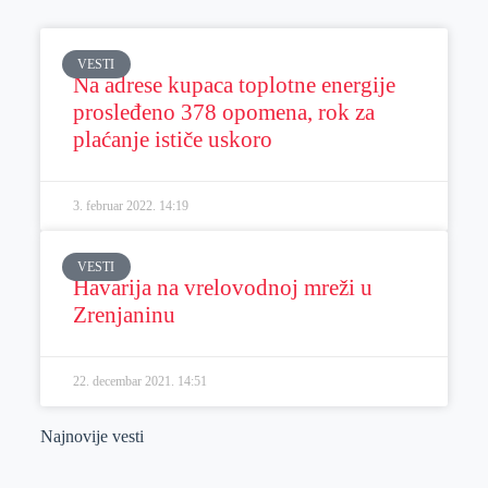
VESTI
Na adrese kupaca toplotne energije
prosleđeno 378 opomena, rok za
plaćanje ističe uskoro
3. februar 2022.
14:19
VESTI
Havarija na vrelovodnoj mreži u
Zrenjaninu
22. decembar 2021.
14:51
Najnovije vesti