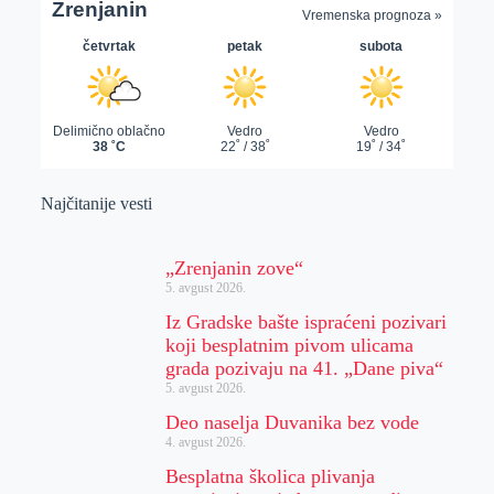
Najčitanije vesti
„Zrenjanin zove“
5. avgust 2026.
Iz Gradske bašte ispraćeni pozivari
koji besplatnim pivom ulicama
grada pozivaju na 41. „Dane piva“
5. avgust 2026.
Deo naselja Duvanika bez vode
4. avgust 2026.
Besplatna školica plivanja