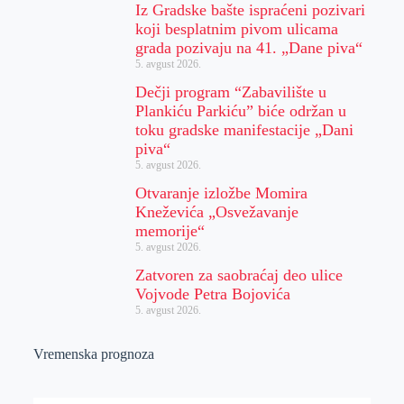
Iz Gradske bašte ispraćeni pozivari
koji besplatnim pivom ulicama
grada pozivaju na 41. „Dane piva“
5. avgust 2026.
Dečji program “Zabavilište u
Plankiću Parkiću” biće održan u
toku gradske manifestacije „Dani
piva“
5. avgust 2026.
Otvaranje izložbe Momira
Kneževića „Osvežavanje
memorije“
5. avgust 2026.
Zatvoren za saobraćaj deo ulice
Vojvode Petra Bojovića
5. avgust 2026.
Vremenska prognoza