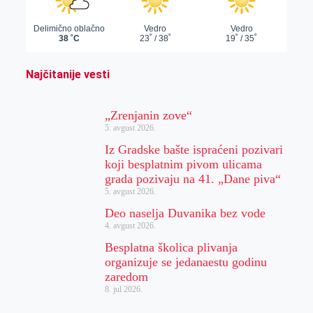
Najčitanije vesti
„Zrenjanin zove“
5. avgust 2026.
Iz Gradske bašte ispraćeni pozivari
koji besplatnim pivom ulicama
grada pozivaju na 41. „Dane piva“
5. avgust 2026.
Deo naselja Duvanika bez vode
4. avgust 2026.
Besplatna školica plivanja
organizuje se jedanaestu godinu
zaredom
8. jul 2026.