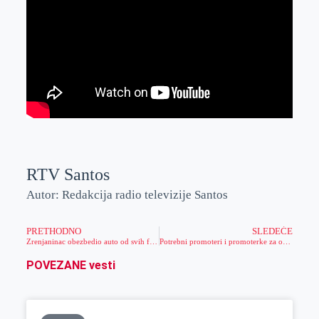
RTV Santos
Autor: Redakcija radio televizije Santos
PRETHODNO
SLEDEĆE
Zrenjaninac obezbedio auto od svih faktora rizika (foto)
Potrebni promoteri i promoterke za organizaciju dočeka Nove godine u Zrenjaninu
POVEZANE vesti