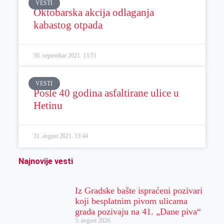
VESTI
Oktobarska akcija odlaganja
kabastog otpada
30. septembar 2021.
13:51
VESTI
Posle 40 godina asfaltirane ulice u
Hetinu
31. avgust 2021.
13:44
Najnovije vesti
Iz Gradske bašte ispraćeni pozivari
koji besplatnim pivom ulicama
grada pozivaju na 41. „Dane piva“
5. avgust 2026.