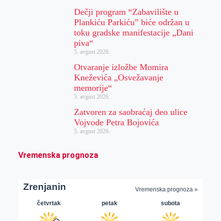
Dečji program “Zabavilište u
Plankiću Parkiću” biće održan u
toku gradske manifestacije „Dani
piva“
5. avgust 2026.
Otvaranje izložbe Momira
Kneževića „Osvežavanje
memorije“
5. avgust 2026.
Zatvoren za saobraćaj deo ulice
Vojvode Petra Bojovića
5. avgust 2026.
Vremenska prognoza