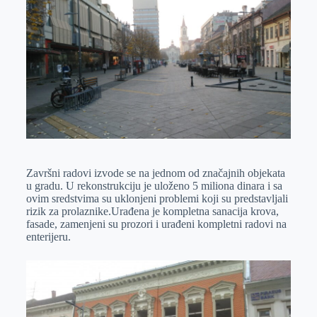
k
g
d
r
t
m
e
I
s
a
r
n
A
i
p
l
p
Završni radovi izvode se na jednom od značajnih objekata
u gradu. U rekonstrukciju je uloženo 5 miliona dinara i sa
ovim sredstvima su uklonjeni problemi koji su predstavljali
rizik za prolaznike.Urađena je kompletna sanacija krova,
fasade, zamenjeni su prozori i urađeni kompletni radovi na
enterijeru.