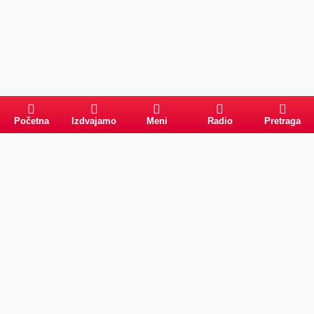
Početna
Izdvajamo
Meni
Radio
Pretraga
Pretraga
Kategorije
Ostalo
Naslovna
Izdvajamo