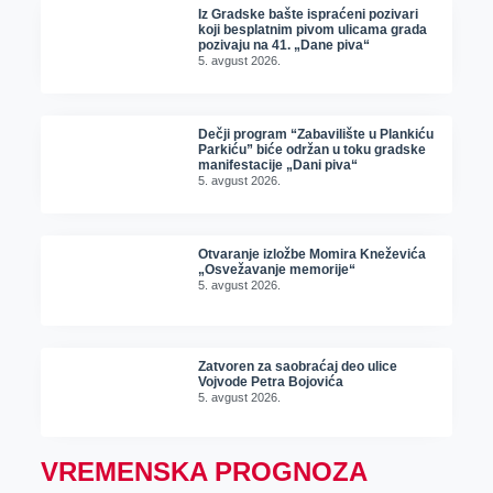
Iz Gradske bašte ispraćeni pozivari
koji besplatnim pivom ulicama grada
pozivaju na 41. „Dane piva“
5. avgust 2026.
Dečji program “Zabavilište u Plankiću
Parkiću” biće održan u toku gradske
manifestacije „Dani piva“
5. avgust 2026.
Otvaranje izložbe Momira Kneževića
„Osvežavanje memorije“
5. avgust 2026.
Zatvoren za saobraćaj deo ulice
Vojvode Petra Bojovića
5. avgust 2026.
VREMENSKA PROGNOZA