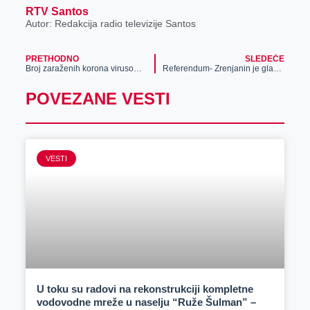
RTV Santos
Autor: Redakcija radio televizije Santos
PRETHODNO
SLEDEĆE
Broj zaraženih korona virusom se udvostručuje na dnevnom nivou
Referendum- Zrenjanin je glasao za izmenu Ustava Republike Srbije
POVEZANE VESTI
VESTI
U toku su radovi na rekonstrukciji kompletne
vodovodne mreže u naselju “Ruže Šulman” –