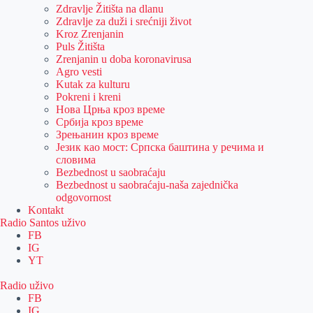
Zdravlje Žitišta na dlanu
Zdravlje za duži i srećniji život
Kroz Zrenjanin
Puls Žitišta
Zrenjanin u doba koronavirusa
Agro vesti
Kutak za kulturu
Pokreni i kreni
Нова Црња кроз време
Србија кроз време
Зрењанин кроз време
Језик као мост: Српска баштина у речима и
словима
Bezbednost u saobraćaju
Bezbednost u saobraćaju-naša zajednička
odgovornost
Kontakt
Radio Santos uživo
FB
IG
YT
Radio uživo
FB
IG