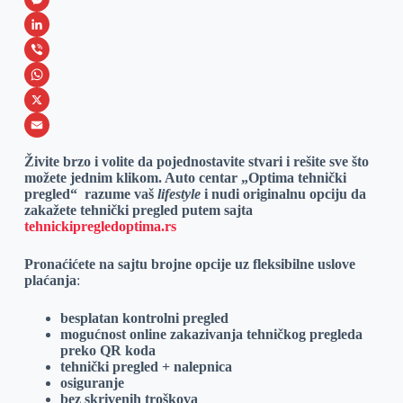
a
M
c
e
L
e
s
i
V
b
s
n
i
W
o
e
k
b
h
X
o
n
e
e
a
E
Živite brzo i volite da pojednostavite stvari i rešite sve što
k
g
d
r
t
m
možete jednim klikom. Auto centar „Optima tehnički
pregled“ razume vaš
lifestyle
i nudi originalnu opciju da
e
I
s
a
zakažete tehnički pregled putem sajta
r
n
A
i
tehnickipregledoptima.rs
p
l
Pronaćićete na sajtu brojne opcije uz fleksibilne uslove
p
plaćanja
:
besplatan kontrolni pregled
mogućnost online zakazivanja tehničkog pregleda
preko QR koda
tehnički pregled + nalepnica
osiguranje
bez skrivenih troškova