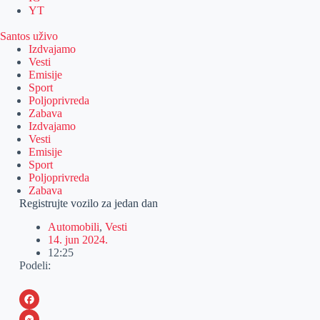
YT
Santos uživo
Izdvajamo
Vesti
Emisije
Sport
Poljoprivreda
Zabava
Izdvajamo
Vesti
Emisije
Sport
Poljoprivreda
Zabava
Registrujte vozilo za jedan dan
Automobili
,
Vesti
14. jun 2024.
12:25
Podeli:
F