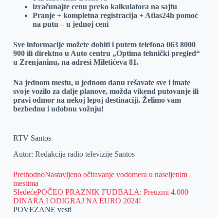
izračunajte cenu preko kalkulatora na sajtu
Pranje + kompletna registracija + Atlas24h pomoć
na putu – u jednoj ceni
Sve informacije možete dobiti i putem telefona 063 8000
900 ili direktno u Auto centru „Optima tehnički pregled“
u Zrenjaninu, na adresi Miletićeva 81.
Na jednom mestu, u jednom danu rešavate sve i imate
svoje vozilo za dalje planove, možda vikend putovanje ili
pravi odmor na nekoj lepoj destinaciji.
Želimo vam
bezbednu i udobnu vožnju!
RTV Santos
Autor: Redakcija radio televizije Santos
Prethodno
Nastavljeno očitavanje vodomera u naseljenim
mestima
Sledeće
POČEO PRAZNIK FUDBALA: Preuzmi 4.000
DINARA I ODIGRAJ NA EURO 2024!
POVEZANE vesti