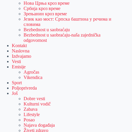
Нова Црња кроз време
Србија кроз време
Зрењанин кроз време
Језик као мост: Српска баштина у речима и
словима
Bezbednost u saobraćaju
Bezbednost u saobraćaju-naša zajednička
odgovornost
Kontakt
Naslovna
Izdvajamo
Vesti
Emisije
Agročas
Vikendica
Sport
Poljoprivreda
Još
Dobre vesti
Kulturni vodič
Zabava
Lifestyle
Posao
Najava događaja
Živeti zdravo