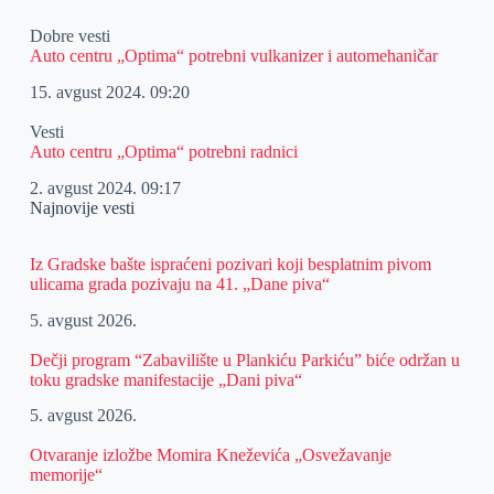
Dobre vesti
Auto centru „Optima“ potrebni vulkanizer i automehaničar
15. avgust 2024.
09:20
Vesti
Auto centru „Optima“ potrebni radnici
2. avgust 2024.
09:17
Najnovije vesti
Iz Gradske bašte ispraćeni pozivari koji besplatnim pivom
ulicama grada pozivaju na 41. „Dane piva“
5. avgust 2026.
Dečji program “Zabavilište u Plankiću Parkiću” biće održan u
toku gradske manifestacije „Dani piva“
5. avgust 2026.
Otvaranje izložbe Momira Kneževića „Osvežavanje
memorije“