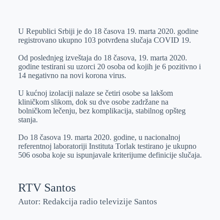
o
n
e
e
a
E
k
g
d
r
t
m
U Republici Srbiji je do 18 časova 19. marta 2020. godine
e
I
s
a
registrovano ukupno 103 potvrđena slučaja COVID 19.
r
n
A
i
Od poslednjeg izveštaja do 18 časova, 19. marta 2020.
p
l
godine testirani su uzorci 20 osoba od kojih je 6 pozitivno i
p
14 negativno na novi korona virus.
U kućnoj izolaciji nalaze se četiri osobe sa lakšom
kliničkom slikom, dok su dve osobe zadržane na
bolničkom lečenju, bez komplikacija, stabilnog opšteg
stanja.
Do 18 časova 19. marta 2020. godine, u nacionalnoj
referentnoj laboratoriji Instituta Torlak testirano je ukupno
506 osoba koje su ispunjavale kriterijume definicije slučaja.
RTV Santos
Autor: Redakcija radio televizije Santos