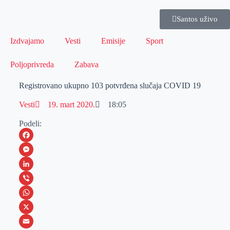
Santos uživo
Izdvajamo
Vesti
Emisije
Sport
Poljoprivreda
Zabava
Registrovano ukupno 103 potvrđena slučaja COVID 19
Vesti
19. mart 2020.
18:05
Podeli:
F
a
M
c
e
L
e
s
i
V
b
s
n
i
W
o
e
k
b
h
X