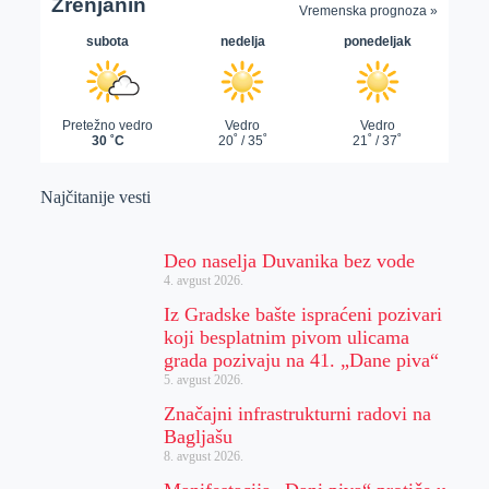
Najčitanije vesti
Deo naselja Duvanika bez vode
4. avgust 2026.
Iz Gradske bašte ispraćeni pozivari
koji besplatnim pivom ulicama
grada pozivaju na 41. „Dane piva“
5. avgust 2026.
Značajni infrastrukturni radovi na
Bagljašu
8. avgust 2026.