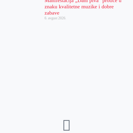
Manifestacija „Dani piva“ protiče u
znaku kvalitetne muzike i dobre
zabave
6. avgust 2026.