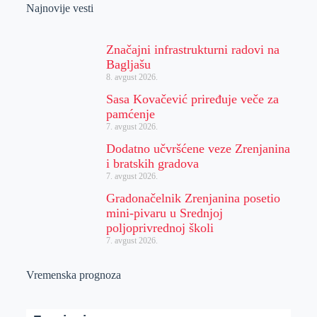
Najnovije vesti
Značajni infrastrukturni radovi na
Bagljašu
8. avgust 2026.
Sasa Kovačević priređuje veče za
pamćenje
7. avgust 2026.
Dodatno učvršćene veze Zrenjanina
i bratskih gradova
7. avgust 2026.
Gradonačelnik Zrenjanina posetio
mini-pivaru u Srednjoj
poljoprivrednoj školi
7. avgust 2026.
Vremenska prognoza