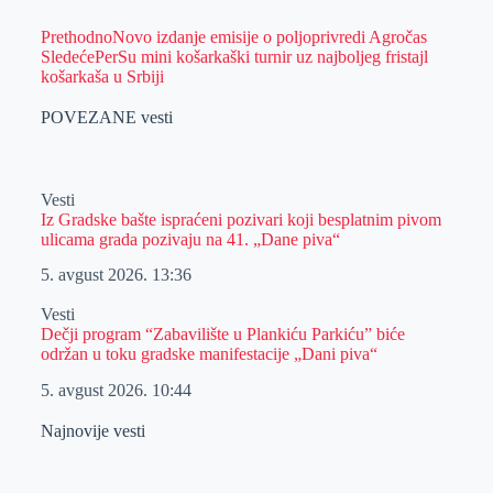
Prethodno
Novo izdanje emisije o poljoprivredi Agročas
Sledeće
PerSu mini košarkaški turnir uz najboljeg fristajl
košarkaša u Srbiji
POVEZANE vesti
Vesti
Iz Gradske bašte ispraćeni pozivari koji besplatnim pivom
ulicama grada pozivaju na 41. „Dane piva“
5. avgust 2026.
13:36
Vesti
Dečji program “Zabavilište u Plankiću Parkiću” biće
održan u toku gradske manifestacije „Dani piva“
5. avgust 2026.
10:44
Najnovije vesti