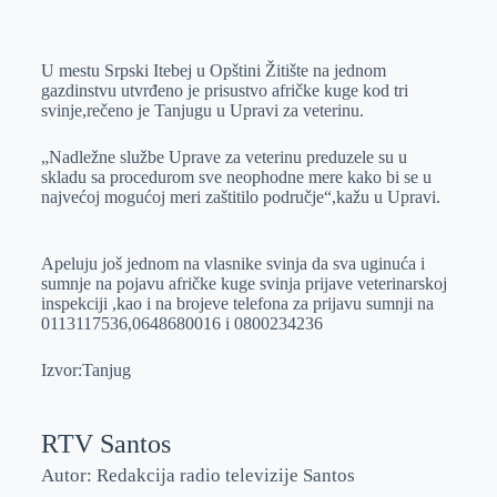
o
n
e
e
a
E
k
g
d
r
t
m
U mestu Srpski Itebej u Opštini Žitište na jednom
e
I
s
a
gazdinstvu utvrđeno je prisustvo afričke kuge kod tri
r
n
A
i
svinje,rečeno je Tanjugu u Upravi za veterinu.
p
l
„Nadležne službe Uprave za veterinu preduzele su u
p
skladu sa procedurom sve neophodne mere kako bi se u
najvećoj mogućoj meri zaštitilo područje“,kažu u Upravi.
Apeluju još jednom na vlasnike svinja da sva uginuća i
sumnje na pojavu afričke kuge svinja prijave veterinarskoj
inspekciji ,kao i na brojeve telefona za prijavu sumnji na
0113117536,0648680016 i 0800234236
Izvor:Tanjug
RTV Santos
Autor: Redakcija radio televizije Santos