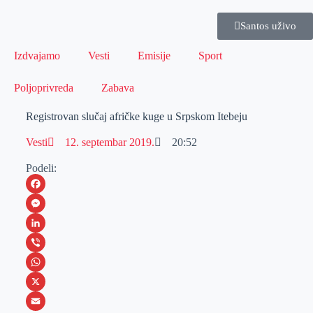
Santos uživo
Izdvajamo
Vesti
Emisije
Sport
Poljoprivreda
Zabava
Registrovan slučaj afričke kuge u Srpskom Itebeju
Vesti
12. septembar 2019.
20:52
Podeli:
F
a
M
c
e
L
e
s
i
V
b
s
n
i
W
o
e
k
b
h
X