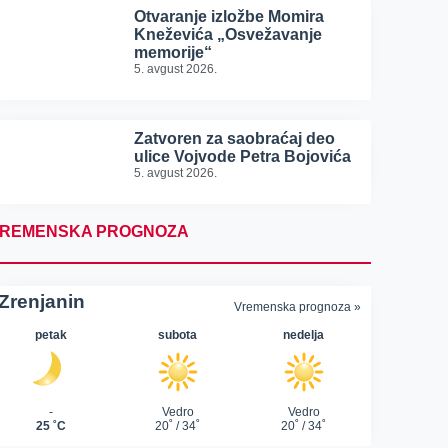
Otvaranje izložbe Momira
Kneževića „Osvežavanje
memorije“
5. avgust 2026.
Zatvoren za saobraćaj deo
ulice Vojvode Petra Bojovića
5. avgust 2026.
REMENSKA PROGNOZA