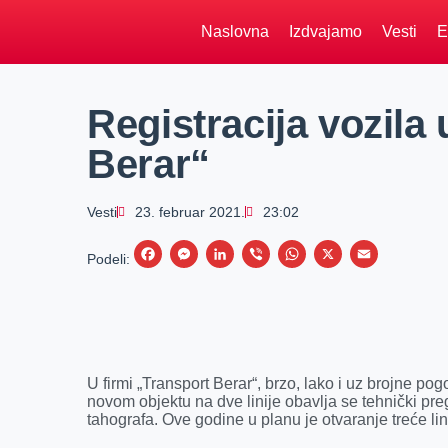
Naslovna
Izdvajamo
Vesti
E
Registracija vozila 
Berar“
Vesti
23. februar 2021.
23:02
F
M
L
V
W
X
E
Podeli:
a
e
i
i
h
m
c
s
n
b
a
a
e
s
k
e
t
i
b
e
e
r
s
l
U firmi „Transport Berar“, brzo, lako i uz brojne pog
o
n
d
A
novom objektu na dve linije obavlja se tehnički preg
tahografa. Ove godine u planu je otvaranje treće lin
o
g
I
p