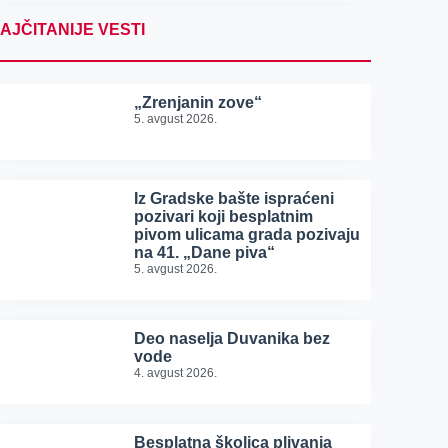
AJČITANIJE VESTI
„Zrenjanin zove“
5. avgust 2026.
Iz Gradske bašte ispraćeni
pozivari koji besplatnim
pivom ulicama grada pozivaju
na 41. „Dane piva“
5. avgust 2026.
Deo naselja Duvanika bez
vode
4. avgust 2026.
Besplatna školica plivanja