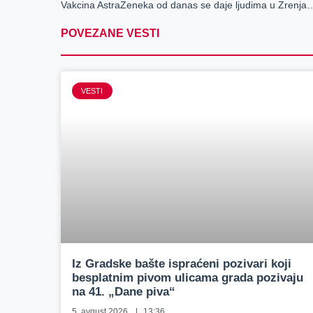
Vakcina AstraZeneka od danas se daj
POVEZANE VESTI
VESTI
Iz Gradske bašte ispraćeni pozivari koji
besplatnim pivom ulicama grada pozivaju
na 41. „Dane piva“
5. avgust 2026.
13:36