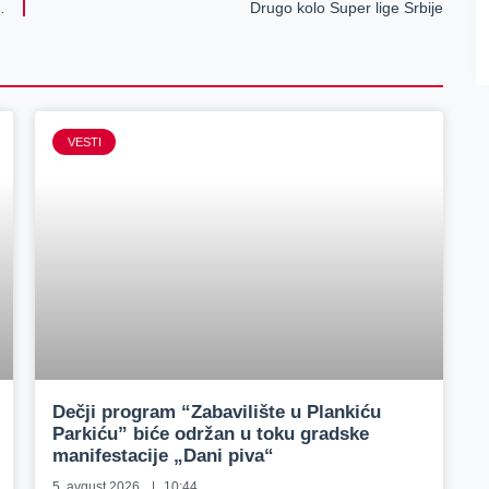
e ljudima u Zrenjaninu
Drugo kolo Super lige Srbije
VESTI
Dečji program “Zabavilište u Plankiću
Parkiću” biće održan u toku gradske
manifestacije „Dani piva“
5. avgust 2026.
10:44