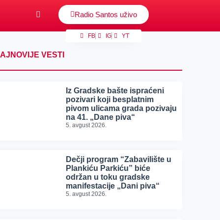
Radio Santos uživo
FB
IG
YT
AJNOVIJE VESTI
Iz Gradske bašte ispraćeni
pozivari koji besplatnim
pivom ulicama grada pozivaju
na 41. „Dane piva“
5. avgust 2026.
Dečji program “Zabavilište u
Plankiću Parkiću” biće
održan u toku gradske
manifestacije „Dani piva“
5. avgust 2026.