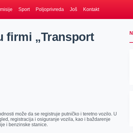
misije
Sport
Poljoprivreda
Još
Kontakt
u firmi „Transport
N
odnosti može da se registruje putničko i teretno vozilo. U
led, registracija i osiguranje vozila, kao i baždarenje
ije i benzinske stanice.