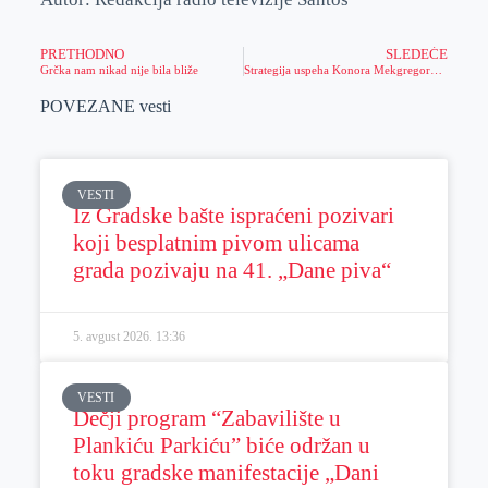
PRETHODNO
SLEDEĆE
Grčka nam nikad nije bila bliže
Strategija uspeha Konora Mekgregora: Irac podigao uzbuđenje na viši nivo uz najpopularnije igre na sreću
POVEZANE vesti
VESTI
Iz Gradske bašte ispraćeni pozivari
koji besplatnim pivom ulicama
grada pozivaju na 41. „Dane piva“
5. avgust 2026.
13:36
VESTI
Dečji program “Zabavilište u
Plankiću Parkiću” biće održan u
toku gradske manifestacije „Dani