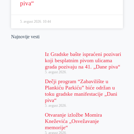
piva“
5. avgust 2026.
10:44
Najnovije vesti
Iz Gradske bašte ispraćeni pozivari
koji besplatnim pivom ulicama
grada pozivaju na 41. „Dane piva“
5. avgust 2026.
Dečji program “Zabavilište u
Plankiću Parkiću” biće održan u
toku gradske manifestacije „Dani
piva“
5. avgust 2026.
Otvaranje izložbe Momira
Kneževića „Osvežavanje
memorije“
5. avgust 2026.