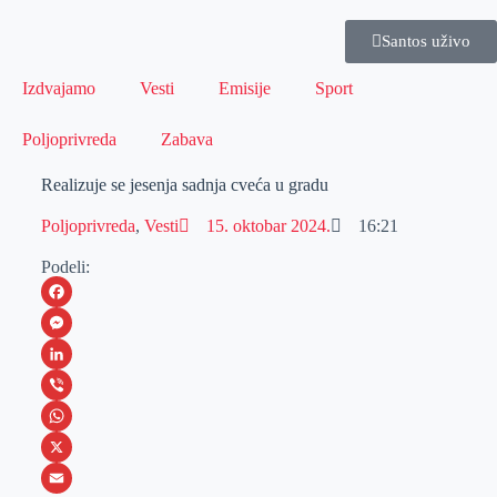
Santos uživo
Izdvajamo
Vesti
Emisije
Sport
Poljoprivreda
Zabava
Realizuje se jesenja sadnja cveća u gradu
Poljoprivreda
,
Vesti
15. oktobar 2024.
16:21
Podeli:
F
a
M
c
e
L
e
s
i
V
b
s
n
i
W
o
e
k
b
h
X