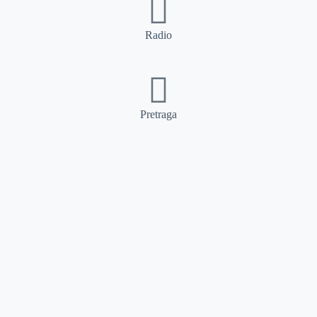
Radio
Pretraga
Pretraga
Kategorije
Ostalo
Naslovna
Izdvajamo