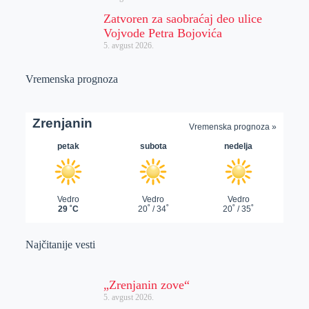
Zatvoren za saobraćaj deo ulice
Vojvode Petra Bojovića
5. avgust 2026.
Vremenska prognoza
Najčitanije vesti
„Zrenjanin zove“
5. avgust 2026.