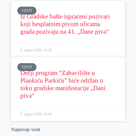
VESTI
Iz Gradske bašte ispraćeni pozivari
koji besplatnim pivom ulicama
grada pozivaju na 41. „Dane piva“
5. avgust 2026.
13:36
VESTI
Dečji program “Zabavilište u
Plankiću Parkiću” biće održan u
toku gradske manifestacije „Dani
piva“
5. avgust 2026.
10:44
Najnovije vesti