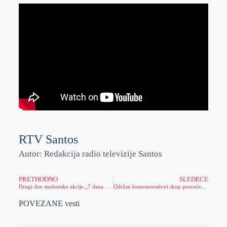
RTV Santos
Autor: Redakcija radio televizije Santos
PRETHODNO
SLEDEĆE
Drugi dan studentske akcije „7 dana 7 institucija“
Održan komemorativni skup posvećen Radivoju Šajtincu
POVEZANE vesti