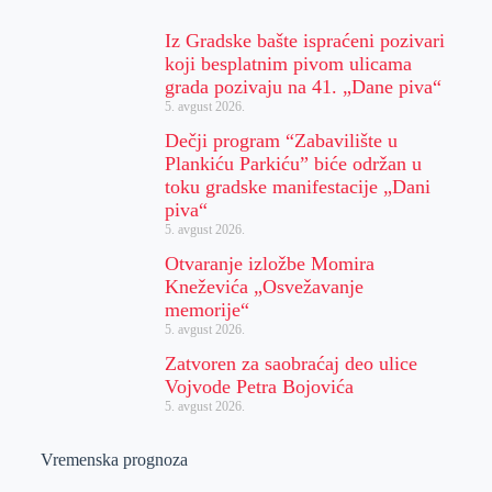
Iz Gradske bašte ispraćeni pozivari
koji besplatnim pivom ulicama
grada pozivaju na 41. „Dane piva“
5. avgust 2026.
Dečji program “Zabavilište u
Plankiću Parkiću” biće održan u
toku gradske manifestacije „Dani
piva“
5. avgust 2026.
Otvaranje izložbe Momira
Kneževića „Osvežavanje
memorije“
5. avgust 2026.
Zatvoren za saobraćaj deo ulice
Vojvode Petra Bojovića
5. avgust 2026.
Vremenska prognoza