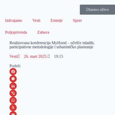
Santos uživo
Izdvajamo
Vesti
Emisije
Sport
Poljoprivreda
Zabava
Realizovana konferencija MyHood – učešće mladih,
participativne metodologije i urbanističko planiranje
Vesti
26. mart 2025.
19:15
Podeli:
F
a
M
c
e
L
e
s
i
V
b
s
n
i
W
o
e
k
b
h
X