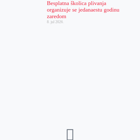
Besplatna školica plivanja
organizuje se jedanaestu godinu
zaredom
8. jul 2026.