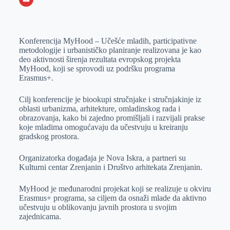
o
n
e
e
a
E
k
g
d
r
t
m
Konferencija MyHood – Učešće mladih, participativne
e
I
s
a
metodologije i urbanističko planiranje realizovana je kao
r
n
A
i
deo aktivnosti širenja rezultata evropskog projekta
MyHood, koji se sprovodi uz podršku programa
p
l
Erasmus+.
p
Cilj konferencije je biookupi stručnjake i stručnjakinje iz
oblasti urbanizma, arhitekture, omladinskog rada i
obrazovanja, kako bi zajedno promišljali i razvijali prakse
koje mladima omogućavaju da učestvuju u kreiranju
gradskog prostora.
Organizatorka događaja je Nova Iskra, a partneri su
Kulturni centar Zrenjanin i Društvo arhitekata Zrenjanin.
MyHood je međunarodni projekat koji se realizuje u okviru
Erasmus+ programa, sa ciljem da osnaži mlade da aktivno
učestvuju u oblikovanju javnih prostora u svojim
zajednicama.