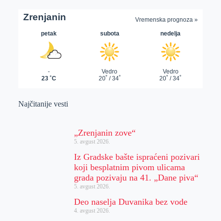
Najčitanije vesti
„Zrenjanin zove“
5. avgust 2026.
Iz Gradske bašte ispraćeni pozivari
koji besplatnim pivom ulicama
grada pozivaju na 41. „Dane piva“
5. avgust 2026.
Deo naselja Duvanika bez vode
4. avgust 2026.