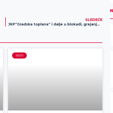
N
SLEDEĆE
JKP“Gradska toplana“ i dalje u blokadi, grejanje protiče bez problema
VESTI