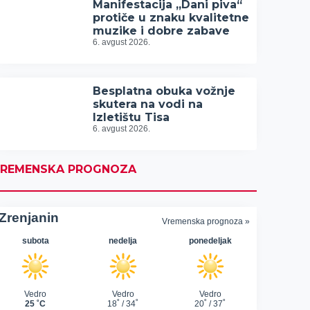
Manifestacija „Dani piva“
protiče u znaku kvalitetne
muzike i dobre zabave
6. avgust 2026.
Besplatna obuka vožnje
skutera na vodi na
Izletištu Tisa
6. avgust 2026.
REMENSKA PROGNOZA