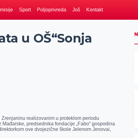
misije
Sport
Poljoprivreda
Još
Kontakt
kata u OŠ“Sonja
N
 Zrenjaninu realizovanim u proteklom periodu
iz Mađarske, predsednika fondacije „Fabo“ gospodina
 direktorkom ove dvojezične škole Jelenom Jenovai,