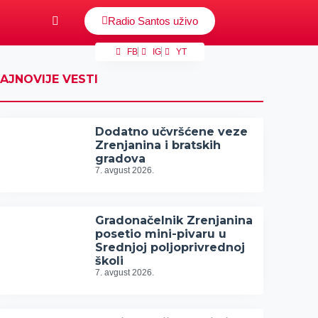
Radio Santos uživo
FB
IG
YT
AJNOVIJE VESTI
Dodatno učvršćene veze
Zrenjanina i bratskih
gradova
7. avgust 2026.
Gradonačelnik Zrenjanina
posetio mini-pivaru u
Srednjoj poljoprivrednoj
školi
7. avgust 2026.