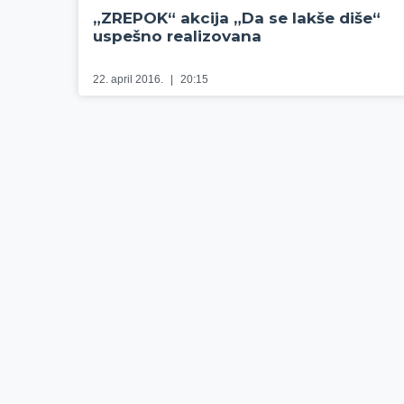
„ZREPOK“ akcija „Da se lakše diše“
uspešno realizovana
22. april 2016.
20:15