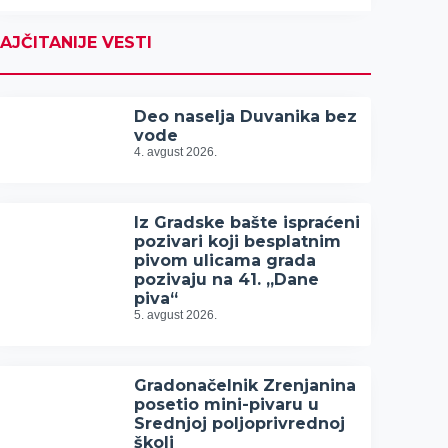
AJČITANIJE VESTI
Deo naselja Duvanika bez
vode
4. avgust 2026.
Iz Gradske bašte ispraćeni
pozivari koji besplatnim
pivom ulicama grada
pozivaju na 41. „Dane
piva“
5. avgust 2026.
Gradonačelnik Zrenjanina
posetio mini-pivaru u
Srednjoj poljoprivrednoj
školi