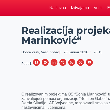
Naslovna
Izdvajamo
Vesti
E
Realizacija proje
Marinković“
Dobre vesti
,
Vesti
,
Video
28. januar 2016.
20:19
F
M
L
V
W
X
E
Podeli:
a
e
i
i
h
m
c
s
n
b
a
a
e
s
k
e
t
i
b
e
e
r
s
l
O realizovanim projektima OŠ “Sonja Marinković” u
o
n
d
A
zahvaljujući pomoći organizacije “Bethlen Gabor” 
Đerđa Silađija i AP Vojvodine, razgovarali smo sa
o
g
I
p
nastavnicima i učenicima.