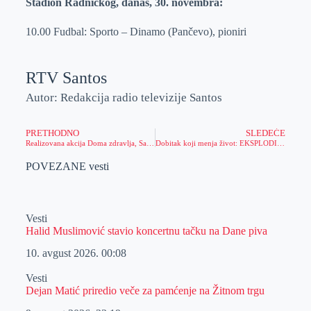
Stadion Radničkog, danas, 30. novembra:
10.00 Fudbal: Sporto – Dinamo (Pančevo), pioniri
RTV Santos
Autor: Redakcija radio televizije Santos
PRETHODNO
SLEDEĆE
Realizovana akcija Doma zdravlja, Savetovališta za mlade i Crvenog krsta na zrenjaninskom Trgu
Dobitak koji menja život: EKSPLODIRAO JE EPIC JACKPOT – IMAMO NOVOG MULTIMILIONERA!
POVEZANE vesti
Vesti
Halid Muslimović stavio koncertnu tačku na Dane piva
10. avgust 2026.
00:08
Vesti
Dejan Matić priredio veče za pamćenje na Žitnom trgu