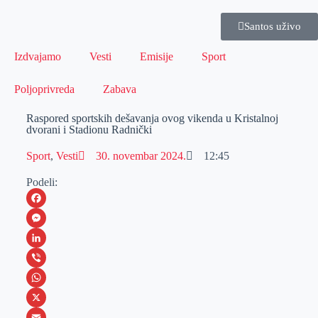
Santos uživo
Izdvajamo
Vesti
Emisije
Sport
Poljoprivreda
Zabava
Raspored sportskih dešavanja ovog vikenda u Kristalnoj
dvorani i Stadionu Radnički
Sport
,
Vesti
30. novembar 2024.
12:45
Podeli:
F
a
M
c
e
L
e
s
i
V
b
s
n
i
W
o
e
k
b
h
X