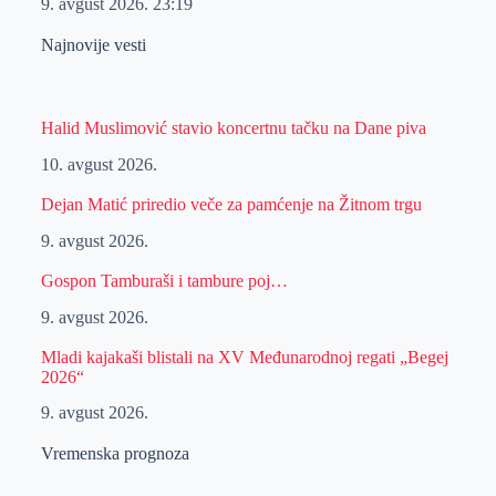
9. avgust 2026.
23:19
Najnovije vesti
Halid Muslimović stavio koncertnu tačku na Dane piva
10. avgust 2026.
Dejan Matić priredio veče za pamćenje na Žitnom trgu
9. avgust 2026.
Gospon Tamburaši i tambure poj…
9. avgust 2026.
Mladi kajakaši blistali na XV Međunarodnoj regati „Begej
2026“
9. avgust 2026.
Vremenska prognoza