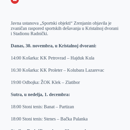
o
n
e
e
a
E
k
g
d
r
t
m
Javna ustanova „Sportski objekti“ Zrenjanin objavila je
e
I
s
a
zvaničan raspored sportskih dešavanja u Kristalnoj dvorani
r
n
A
i
i Stadionu Radnički.
p
l
Danas, 30. novembra, u Kristalnoj dvorani:
p
14:00 Košarka: KK Petrovrad – Hajduk Kula
16:30 Košarka: KK Proleter – Kolubara Lazarevac
19:00 Odbojka: ŽOK Klek – Zlatibor
Sutra, u nedelja, 1. decembra:
18:00 Stoni tenis: Banat – Partizan
18:00 Stoni tenis: Stenes – Bačka Palanka