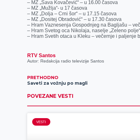
k
e
n
p
– MZ „Sava Kovačević“ – u 16.00 časova
– MZ „Mužlja“- u 17 časova
r
– MZ „Dolja – Crni šor“ – u 17.15 časova
– MZ „Dositej Obradović“ – u 17.30 časova
– Hram Vaznesenja Gospodnjeg na Bagljašu – veče
– Hram Svetog oca Nikolaja, naselje „Zeleno polje“
– Hram Svetih otaca u Kleku – večernje i paljenje
RTV Santos
Autor: Redakcija radio televizije Santos
PRETHODNO
Saveti za vožnju po magli
POVEZANE VESTI
VESTI