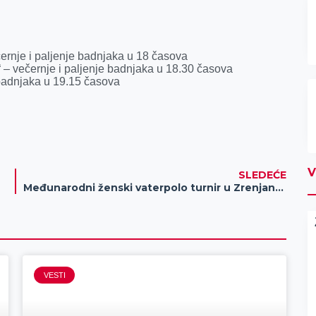
rnje i paljenje badnjaka u 18 časova
 – večernje i paljenje badnjaka u 18.30 časova
 badnjaka u 19.15 časova
V
SLEDEĆE
Međunarodni ženski vaterpolo turnir u Zrenjaninu, igraju Srbija, Nemačka, Izrael i Slovačka
VESTI