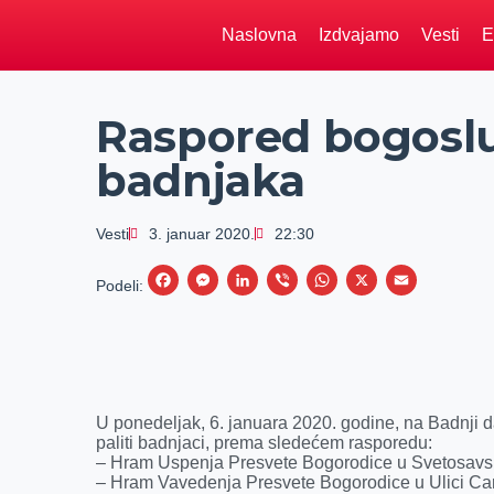
Naslovna
Izdvajamo
Vesti
E
Raspored bogosluž
badnjaka
Vesti
3. januar 2020.
22:30
F
M
L
V
W
X
E
Podeli:
a
e
i
i
h
m
c
s
n
b
a
a
e
s
k
e
t
i
b
e
e
r
s
l
U ponedeljak, 6. januara 2020. godine, na Badnji 
o
n
d
A
paliti badnjaci, prema sledećem rasporedu:
– Hram Uspenja Presvete Bogorodice u Svetosavsko
o
g
I
p
– Hram Vavedenja Presvete Bogorodice u Ulici Ca