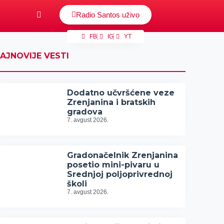
Radio Santos uživo
FB
IG
YT
AJNOVIJE VESTI
Dodatno učvršćene veze
Zrenjanina i bratskih
gradova
7. avgust 2026.
Gradonačelnik Zrenjanina
posetio mini-pivaru u
Srednjoj poljoprivrednoj
školi
7. avgust 2026.