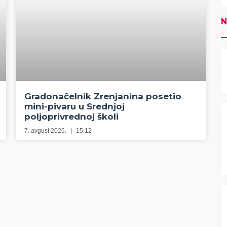
N
Gradonačelnik Zrenjanina posetio
mini-pivaru u Srednjoj
poljoprivrednoj školi
7. avgust 2026.
15:12