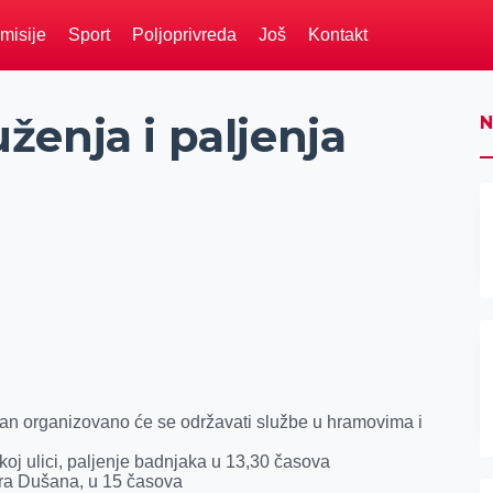
misije
Sport
Poljoprivreda
Još
Kontakt
enja i paljenja
N
dan organizovano će se održavati službe u hramovima i
j ulici, paljenje badnjaka u 13,30 časova
ra Dušana, u 15 časova