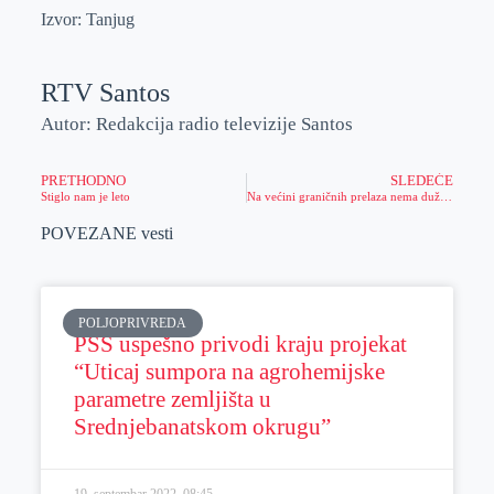
Izvor: Tanjug
RTV Santos
Autor: Redakcija radio televizije Santos
PRETHODNO
SLEDEĆE
Stiglo nam je leto
Na većini graničnih prelaza nema dužih zadržavanja
POVEZANE vesti
POLJOPRIVREDA
PSS uspešno privodi kraju projekat
“Uticaj sumpora na agrohemijske
parametre zemljišta u
Srednjebanatskom okrugu”
19. septembar 2022.
08:45