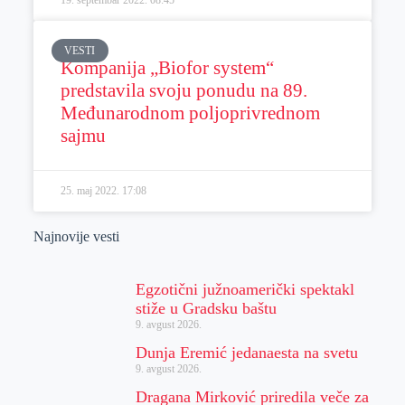
VESTI
Kompanija „Biofor system“
predstavila svoju ponudu na 89.
Međunarodnom poljoprivrednom
sajmu
25. maj 2022.
17:08
Najnovije vesti
Egzotični južnoamerički spektakl
stiže u Gradsku baštu
9. avgust 2026.
Dunja Eremić jedanaesta na svetu
9. avgust 2026.
Dragana Mirković priredila veče za