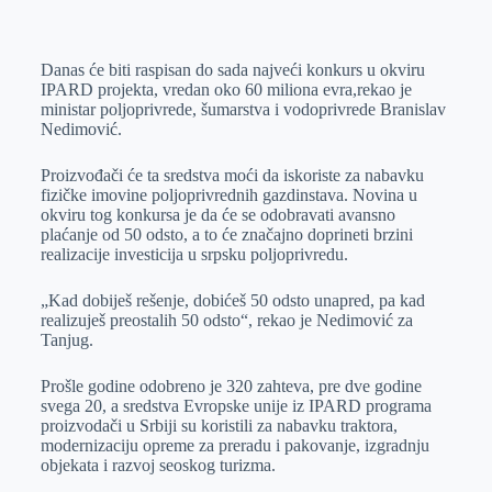
o
n
e
e
a
E
k
g
d
r
t
m
Danas će biti raspisan do sada najveći konkurs u okviru
e
I
s
a
IPARD projekta, vredan oko 60 miliona evra,rekao je
r
n
A
i
ministar poljoprivrede, šumarstva i vodoprivrede Branislav
Nedimović.
p
l
p
Proizvođači će ta sredstva moći da iskoriste za nabavku
fizičke imovine poljoprivrednih gazdinstava. Novina u
okviru tog konkursa je da će se odobravati avansno
plaćanje od 50 odsto, a to će značajno doprineti brzini
realizacije investicija u srpsku poljoprivredu.
„Kad dobiješ rešenje, dobićeš 50 odsto unapred, pa kad
realizuješ preostalih 50 odsto“, rekao je Nedimović za
Tanjug.
Prošle godine odobreno je 320 zahteva, pre dve godine
svega 20, a sredstva Evropske unije iz IPARD programa
proizvodači u Srbiji su koristili za nabavku traktora,
modernizaciju opreme za preradu i pakovanje, izgradnju
objekata i razvoj seoskog turizma.