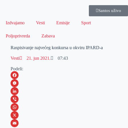
Santos uživo
Izdvajamo
Vesti
Emisije
Sport
Poljoprivreda
Zabava
Raspisivanje najvećeg konkursa u okviru IPARD-a
Vesti
21. jun 2021.
07:43
Podeli:
F
a
M
c
e
L
e
s
i
V
b
s
n
i
W
o
e
k
b
h
X