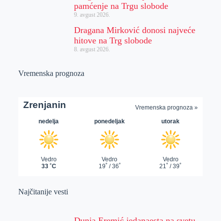
pamćenje na Trgu slobode
9. avgust 2026.
Dragana Mirković donosi najveće
hitove na Trg slobode
8. avgust 2026.
Vremenska prognoza
Najčitanije vesti
Dunja Eremić jedanaesta na svetu