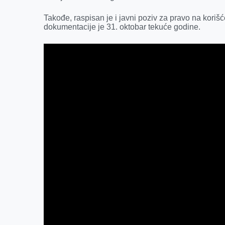
o
g
I
p
Takođe, raspisan je i javni poziv za pravo na kori
k
e
n
p
dokumentacije je 31. oktobar tekuće godine.
r