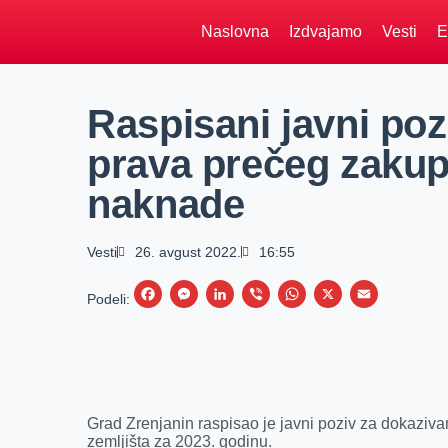
Naslovna
Izdvajamo
Vesti
E
Raspisani javni poz
prava prečeg zakupa
naknade
Vesti
26. avgust 2022.
16:55
F
M
L
V
W
X
E
Podeli:
a
e
i
i
h
m
c
s
n
b
a
a
e
s
k
e
t
i
b
e
e
r
s
l
Grad Zrenjanin raspisao je javni poziv za dokaziv
o
n
d
A
zemljišta za 2023. godinu.