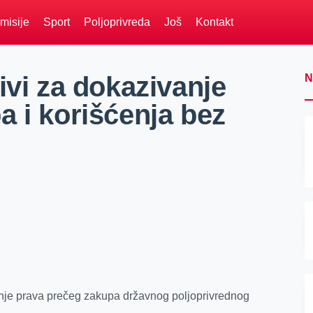
misije
Sport
Poljoprivreda
Još
Kontakt
ivi za dokazivanje
N
 i korišćenja bez
anje prava prečeg zakupa državnog poljoprivrednog