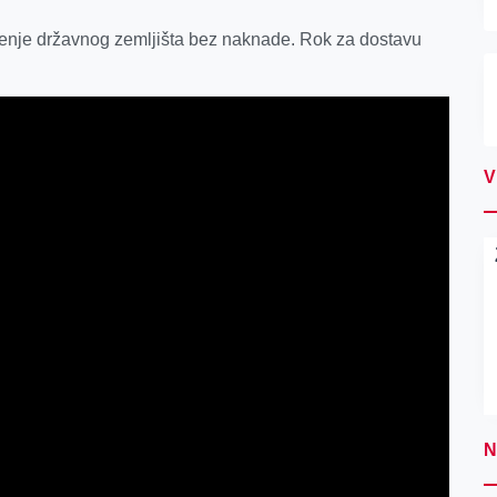
šćenje državnog zemljišta bez naknade. Rok za dostavu
V
N