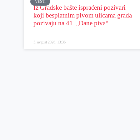
VESTI
Iz Gradske bašte ispraćeni pozivari
koji besplatnim pivom ulicama grada
pozivaju na 41. „Dane piva“
5. avgust 2026.
13:36