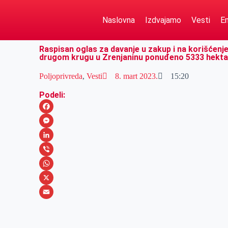
Naslovna
Izdvajamo
Vesti
Em
Raspisan oglas za davanje u zakup i na korišćenje
drugom krugu u Zrenjaninu ponuđeno 5333 hekt
Poljoprivreda
,
Vesti
8. mart 2023.
15:20
Podeli:
F
a
M
c
e
L
e
s
i
V
b
s
n
i
W
o
e
k
b
h
X
o
n
e
e
a
E
k
g
d
r
t
m