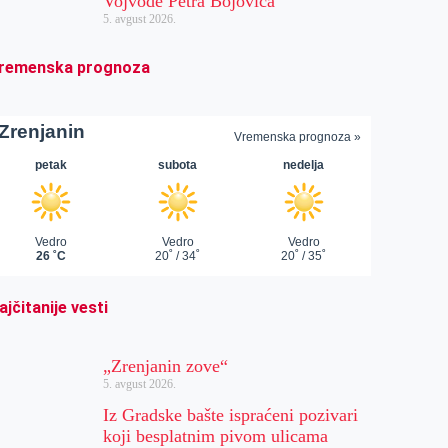
Vojvode Petra Bojovića
5. avgust 2026.
remenska prognoza
ajčitanije vesti
„Zrenjanin zove“
5. avgust 2026.
Iz Gradske bašte ispraćeni pozivari
koji besplatnim pivom ulicama