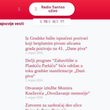
Radio Santos
uživo
FB
IG
YT
ajnovije vesti
Iz Gradske bašte ispraćeni pozivari
koji besplatnim pivom ulicama
grada pozivaju na 41. „Dane piva“
5. avgust 2026.
Dečji program “Zabavilište u
Plankiću Parkiću” biće održan u
toku gradske manifestacije „Dani
piva“
5. avgust 2026.
Otvaranje izložbe Momira
Kneževića „Osvežavanje memorije“
5. avgust 2026.
Zatvoren za saobraćaj deo ulice