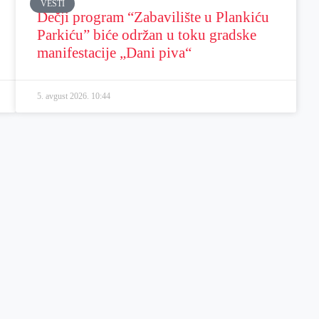
VESTI
Dečji program “Zabavilište u Plankiću
Parkiću” biće održan u toku gradske
manifestacije „Dani piva“
5. avgust 2026.
10:44