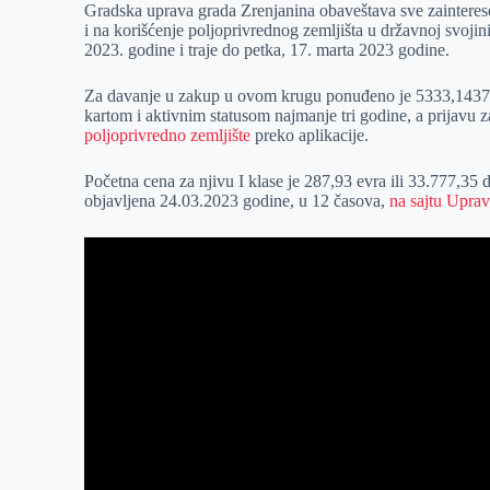
Gradska uprava grada Zrenjanina obaveštava sve zainteres
e
I
s
a
i na korišćenje poljoprivrednog zemljišta u državnoj svojin
r
n
A
i
2023. godine i traje do petka, 17. marta 2023 godine.
p
l
Za davanje u zakup u ovom krugu ponuđeno je 5333,1437 h
p
kartom i aktivnim statusom najmanje tri godine, a prijavu
poljoprivredno zemljište
preko aplikacije.
Početna cena za njivu I klase je 287,93 evra ili 33.777,35
objavljena 24.03.2023 godine, u 12 časova,
na sajtu Uprav