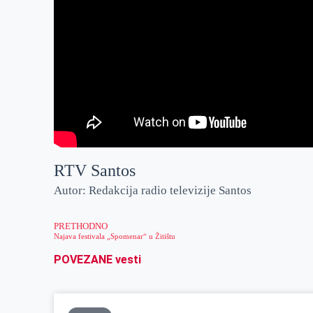
RTV Santos
Autor: Redakcija radio televizije Santos
PRETHODNO
Najava festivala „Spomenar“ u Žitištu
POVEZANE vesti