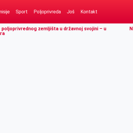
isije
Sport
Poljoprivreda
Još
Kontakt
 poljoprivrednog zemljišta u državnoj svojini – u
N
ara