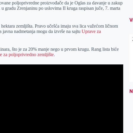
ovane poljoprivredne proizvođače da je Oglas za davanje u zakup
i u gradu Zrenjaninu po uslovima II kruga raspisan juče, 7. marta
V
ektara zemljišta. Pravo učešća imaju sva lica važećom ličnom
 za javna nadmetanja mogu da izvrše na sajtu
Uprave za
 dinara, što je za 20% manje nego u prvom krugu. Rang lista biće
e za poljoprivredno zemljište
.
N