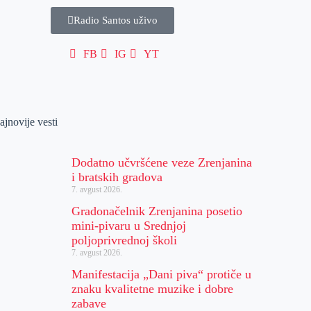
Radio Santos uživo
FB
IG
YT
ajnovije vesti
Dodatno učvršćene veze Zrenjanina
i bratskih gradova
7. avgust 2026.
Gradonačelnik Zrenjanina posetio
mini-pivaru u Srednjoj
poljoprivrednoj školi
7. avgust 2026.
Manifestacija „Dani piva“ protiče u
znaku kvalitetne muzike i dobre
zabave