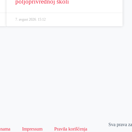
poljoprivrednoj školi
7. avgust 2026.
15:12
Sva prava z
 nama
Impressum
Pravila korišćenja