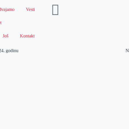
dvajamo
Vesti
t
Još
Kontakt
24. godinu
N