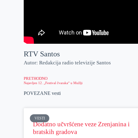
RTV Santos
Autor: Redakcija radio televizije Santos
PRETHODNO
Najavljen 12. „Festival čvaraka“ u Mužlji
POVEZANE vesti
VESTI
Dodatno učvršćene veze Zrenjanina i
bratskih gradova