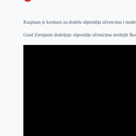
o
n
e
e
a
E
k
g
d
r
t
m
Raspisan je konkurs za dodelu stipendija učenicima i stud
e
I
s
a
r
n
A
i
Grad Zrenjanin dodeljuje stipendije učenicima srednjih ško
p
l
p