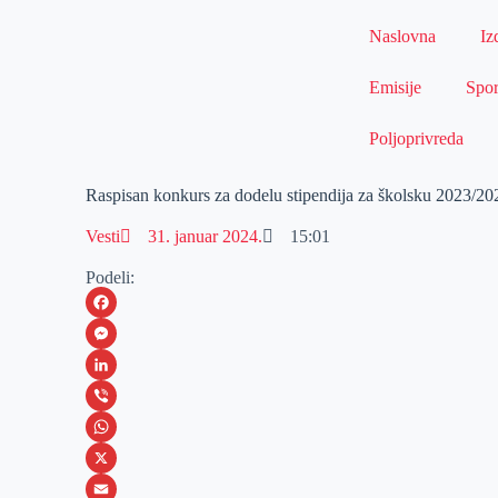
Naslovna
Iz
Emisije
Spor
Poljoprivreda
Raspisan konkurs za dodelu stipendija za školsku 2023/20
Vesti
31. januar 2024.
15:01
Podeli:
F
a
M
c
e
L
e
s
i
V
b
s
n
i
W
o
e
k
b
h
X