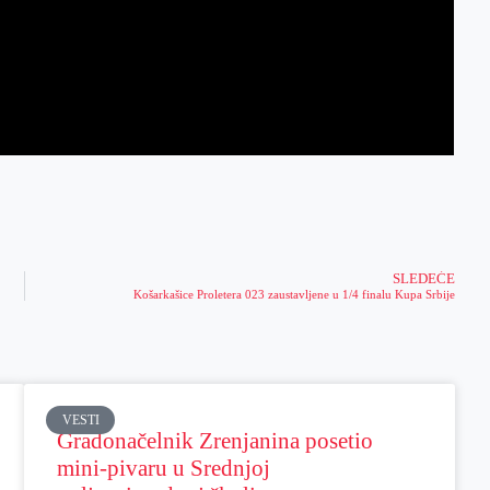
SLEDEĆE
Košarkašice Proletera 023 zaustavljene u 1/4 finalu Kupa Srbije
VESTI
Gradonačelnik Zrenjanina posetio
mini-pivaru u Srednjoj