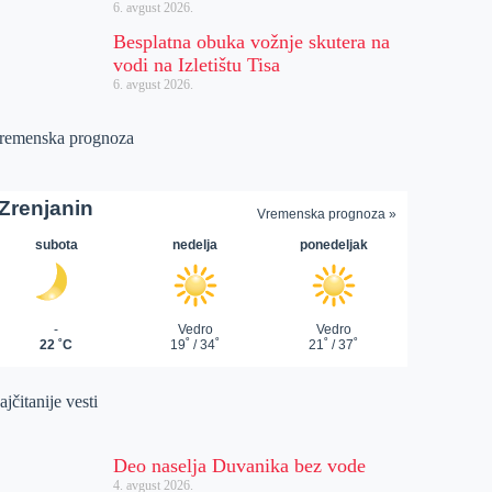
6. avgust 2026.
Besplatna obuka vožnje skutera na
vodi na Izletištu Tisa
6. avgust 2026.
remenska prognoza
jčitanije vesti
Deo naselja Duvanika bez vode
4. avgust 2026.