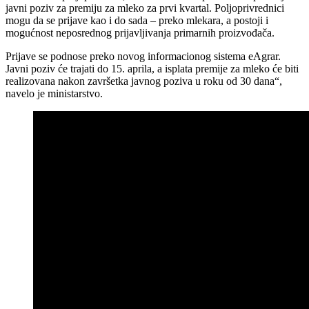
javni poziv za premiju za mleko za prvi kvartal. Poljoprivrednici
mogu da se prijave kao i do sada – preko mlekara, a postoji i
mogućnost neposrednog prijavljivanja primarnih proizvođača.
Prijave se podnose preko novog informacionog sistema eAgrar.
Javni poziv će trajati do 15. aprila, a isplata premije za mleko će biti
realizovana nakon završetka javnog poziva u roku od 30 dana“,
navelo je ministarstvo.