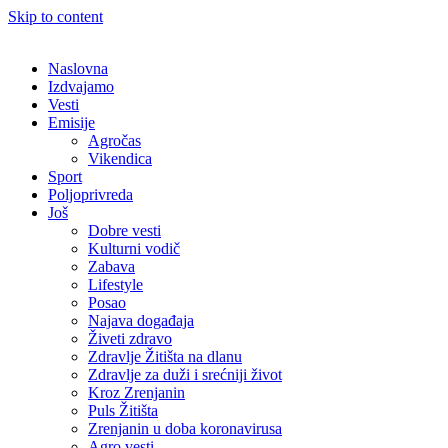
Skip to content
Naslovna
Izdvajamo
Vesti
Emisije
Agročas
Vikendica
Sport
Poljoprivreda
Još
Dobre vesti
Kulturni vodič
Zabava
Lifestyle
Posao
Najava događaja
Živeti zdravo
Zdravlje Žitišta na dlanu
Zdravlje za duži i srećniji život
Kroz Zrenjanin
Puls Žitišta
Zrenjanin u doba koronavirusa
Agro vesti