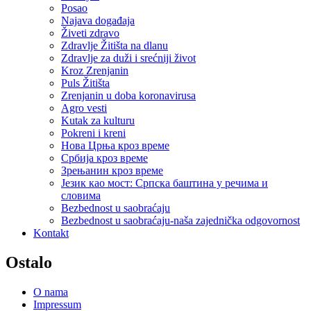
Posao
Najava događaja
Živeti zdravo
Zdravlje Žitišta na dlanu
Zdravlje za duži i srećniji život
Kroz Zrenjanin
Puls Žitišta
Zrenjanin u doba koronavirusa
Agro vesti
Kutak za kulturu
Pokreni i kreni
Нова Црња кроз време
Србија кроз време
Зрењанин кроз време
Језик као мост: Српска баштина у речима и
словима
Bezbednost u saobraćaju
Bezbednost u saobraćaju-naša zajednička odgovornost
Kontakt
Ostalo
O nama
Impressum