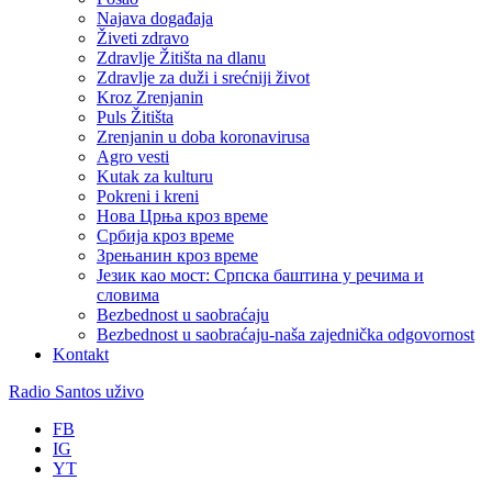
Najava događaja
Živeti zdravo
Zdravlje Žitišta na dlanu
Zdravlje za duži i srećniji život
Kroz Zrenjanin
Puls Žitišta
Zrenjanin u doba koronavirusa
Agro vesti
Kutak za kulturu
Pokreni i kreni
Нова Црња кроз време
Србија кроз време
Зрењанин кроз време
Језик као мост: Српска баштина у речима и
словима
Bezbednost u saobraćaju
Bezbednost u saobraćaju-naša zajednička odgovornost
Kontakt
Radio Santos uživo
FB
IG
YT