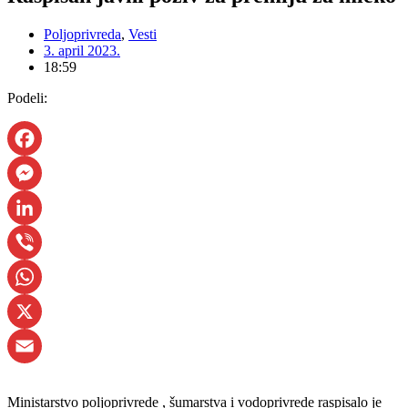
Poljoprivreda
,
Vesti
3. april 2023.
18:59
Podeli:
Facebook
Messenger
LinkedIn
Viber
WhatsApp
X
Email
Ministarstvo poljoprivrede , šumarstva i vodoprivrede raspisalo je