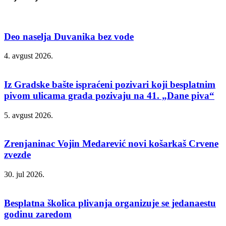
Deo naselja Duvanika bez vode
4. avgust 2026.
Iz Gradske bašte ispraćeni pozivari koji besplatnim
pivom ulicama grada pozivaju na 41. „Dane piva“
5. avgust 2026.
Zrenjaninac Vojin Medarević novi košarkaš Crvene
zvezde
30. jul 2026.
Besplatna školica plivanja organizuje se jedanaestu
godinu zaredom