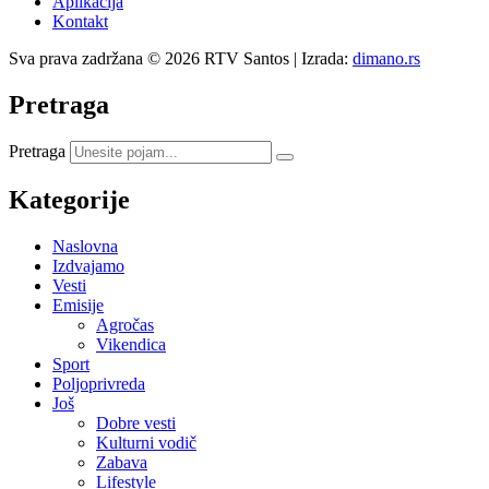
Aplikacija
Kontakt
Sva prava zadržana © 2026 RTV Santos | Izrada:
dimano.rs
Pretraga
Pretraga
Kategorije
Naslovna
Izdvajamo
Vesti
Emisije
Agročas
Vikendica
Sport
Poljoprivreda
Još
Dobre vesti
Kulturni vodič
Zabava
Lifestyle