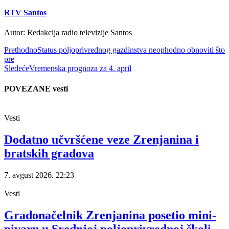
RTV Santos
Autor: Redakcija radio televizije Santos
Prethodno
Status poljoprivrednog gazdinstva neophodno obnoviti što
pre
Sledeće
Vremenska prognoza za 4. april
POVEZANE vesti
Vesti
Dodatno učvršćene veze Zrenjanina i
bratskih gradova
7. avgust 2026.
22:23
Vesti
Gradonačelnik Zrenjanina posetio mini-
pivaru u Srednjoj poljoprivrednoj školi