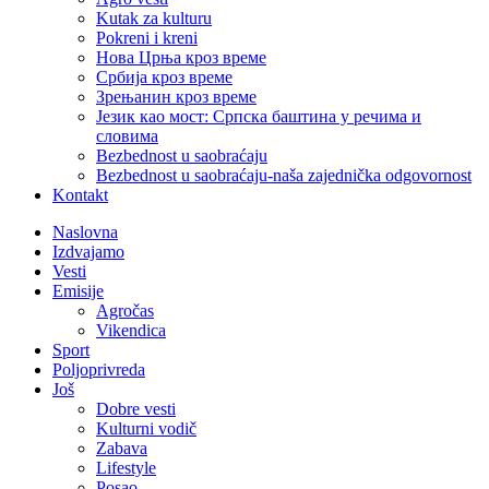
Kutak za kulturu
Pokreni i kreni
Нова Црња кроз време
Србија кроз време
Зрењанин кроз време
Језик као мост: Српска баштина у речима и
словима
Bezbednost u saobraćaju
Bezbednost u saobraćaju-naša zajednička odgovornost
Kontakt
Naslovna
Izdvajamo
Vesti
Emisije
Agročas
Vikendica
Sport
Poljoprivreda
Još
Dobre vesti
Kulturni vodič
Zabava
Lifestyle
Posao