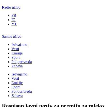
Radio uživo
FB
IG
YT
Santos uživo
Izdvajamo
Vesti
Emisije
Sport
Poljoprivreda
Zabava
Izdvajamo
Vesti
Emisije
Sport
Poljoprivreda
Zabava
Raspisan javni poziv za premiju za mleko