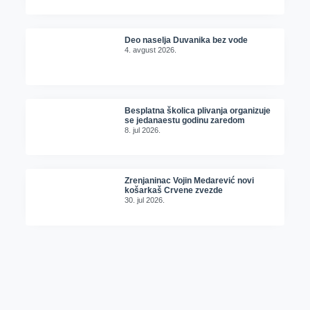
Deo naselja Duvanika bez vode
4. avgust 2026.
Besplatna školica plivanja organizuje
se jedanaestu godinu zaredom
8. jul 2026.
Zrenjaninac Vojin Medarević novi
košarkaš Crvene zvezde
30. jul 2026.