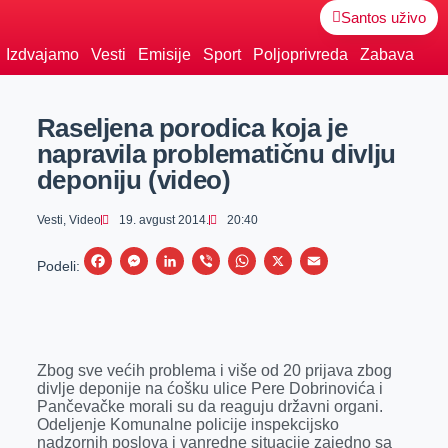
Santos uživo
Izdvajamo
Vesti
Emisije
Sport
Poljoprivreda
Zabava
Raseljena porodica koja je
napravila problematičnu divlju
deponiju (video)
Vesti
,
Video
19. avgust 2014.
20:40
F
M
L
V
W
X
E
Podeli:
a
e
i
i
h
m
c
s
n
b
a
a
e
s
k
e
t
i
Zbog sve većih problema i više od 20 prijava zbog
b
e
e
r
s
l
divlje deponije na ćošku ulice Pere Dobrinovića i
o
n
d
A
Pančevačke morali su da reaguju državni organi.
Odeljenje Komunalne policije inspekcijsko
o
g
I
p
nadzornih poslova i vanredne situacije zajedno sa