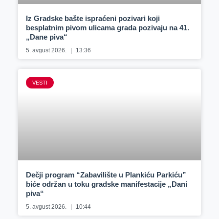
Iz Gradske bašte ispraćeni pozivari koji
besplatnim pivom ulicama grada pozivaju na 41.
„Dane piva“
5. avgust 2026.
13:36
VESTI
Dečji program “Zabavilište u Plankiću Parkiću”
biće održan u toku gradske manifestacije „Dani
piva“
5. avgust 2026.
10:44