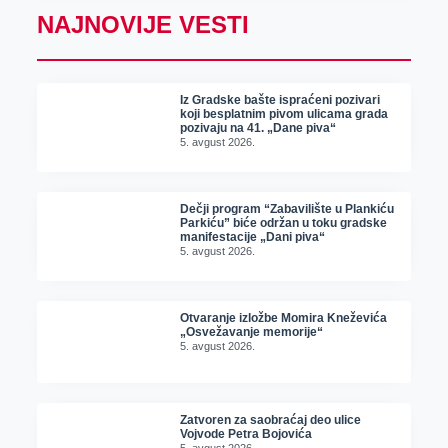
NAJNOVIJE VESTI
Iz Gradske bašte ispraćeni pozivari
koji besplatnim pivom ulicama grada
pozivaju na 41. „Dane piva“
5. avgust 2026.
Dečji program “Zabavilište u Plankiću
Parkiću” biće održan u toku gradske
manifestacije „Dani piva“
5. avgust 2026.
Otvaranje izložbe Momira Kneževića
„Osvežavanje memorije“
5. avgust 2026.
Zatvoren za saobraćaj deo ulice
Vojvode Petra Bojovića
5. avgust 2026.