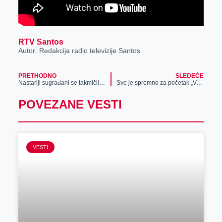
RTV Santos
Autor: Redakcija radio televizije Santos
PRETHODNO
SLEDEĆE
Nastariji sugrađani se takmičili u sportskim igrama u Zrenjaninu
Sve je spremno za početak „Velikogospojinskih dana“ u Novom Bečeju
POVEZANE VESTI
VESTI