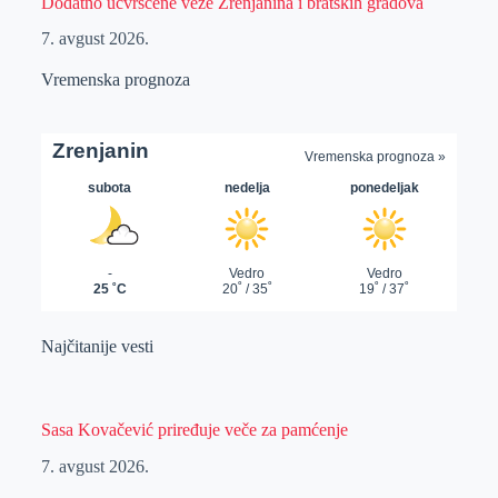
Dodatno učvršćene veze Zrenjanina i bratskih gradova
7. avgust 2026.
Vremenska prognoza
Najčitanije vesti
Sasa Kovačević priređuje veče za pamćenje
7. avgust 2026.