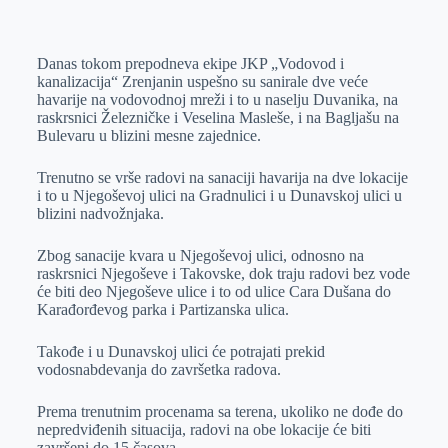
o
n
e
e
a
E
k
g
d
r
t
m
Danas tokom prepodneva ekipe JKP „Vodovod i
e
I
s
a
kanalizacija“ Zrenjanin uspešno su sanirale dve veće
r
n
A
i
havarije na vodovodnoj mreži i to u naselju Duvanika, na
raskrsnici Železničke i Veselina Masleše, i na Bagljašu na
p
l
Bulevaru u blizini mesne zajednice.
p
Trenutno se vrše radovi na sanaciji havarija na dve lokacije
i to u Njegoševoj ulici na Gradnulici i u Dunavskoj ulici u
blizini nadvožnjaka.
Zbog sanacije kvara u Njegoševoj ulici, odnosno na
raskrsnici Njegoševe i Takovske, dok traju radovi bez vode
će biti deo Njegoševe ulice i to od ulice Cara Dušana do
Karađorđevog parka i Partizanska ulica.
Takođe i u Dunavskoj ulici će potrajati prekid
vodosnabdevanja do završetka radova.
Prema trenutnim procenama sa terena, ukoliko ne dođe do
nepredviđenih situacija, radovi na obe lokacije će biti
završeni do 15 časova.