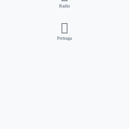
Radio
Pretraga
Pretraga
Kategorije
Ostalo
Naslovna
Izdvajamo