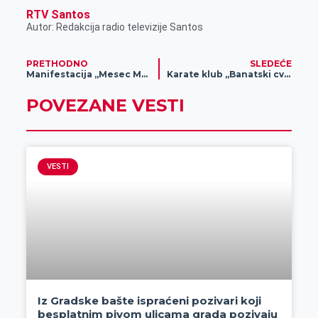
RTV Santos
Autor: Redakcija radio televizije Santos
PRETHODNO
SLEDEĆE
Manifestacija „Mesec Matice srpske u Zrenjaninu“ povodom značajnog jubileja
Karate klub „Banatski cvet“ nastupa na Evropskom prvenstvu u Fudokan karateu
POVEZANE VESTI
VESTI
Iz Gradske bašte ispraćeni pozivari koji
besplatnim pivom ulicama grada pozivaju