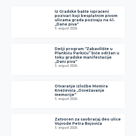
Iz Gradske bašte ispraćeni
pozivari koji besplatnim pivom
ulicama grada pozivaju na 41.
„Dane piva“
5. avgust 2026.
Dečji program “Zabavilište u
Plankiću Parkiću” biće održan u
toku gradske manifestacije
„Dani piva“
5. avgust 2026.
Otvaranje izložbe Momira
Kneževića „Osvežavanje
memorije“
5. avgust 2026.
Zatvoren za saobraćaj deo ulice
Vojvode Petra Bojovića
5. avgust 2026.