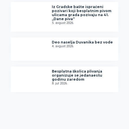
Iz Gradske bašte ispraćeni
pozivari koji besplatnim pivom
ulicama grada pozivaju na 41.
„Dane piva“
5. avgust 2026.
Deo naselja Duvanika bez vode
4. avgust 2026.
Besplatna školica plivanja
organizuje se jedanaestu
godinu zaredom
8. jul 2026.