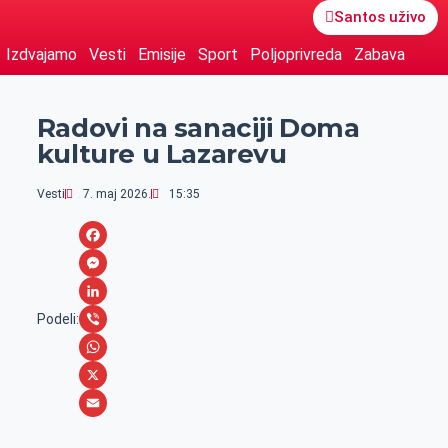
Santos uživo
Izdvajamo
Vesti
Emisije
Sport
Poljoprivreda
Zabava
Radovi na sanaciji Doma
kulture u Lazarevu
Vesti
7. maj 2026.
15:35
F
a
M
c
e
L
Podeli:
e
s
i
V
b
s
n
i
W
o
e
k
b
h
X
o
n
e
e
a
E