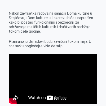
k
g
d
r
t
m
e
I
s
a
Nakon završetka radova na sanaciji Doma kulture u
r
n
A
i
Stajićevu, i Dom kulture u Lazarevu biće unapređen
kako bi postao funkcionalniji i bezbedniji za
p
l
održavanje različitih kulturnih i društvenih sadržaja
p
tokom cele godine.
Planirano je da radovi budu završeni tokom maja. U
nastavku pogledajte više detalja.