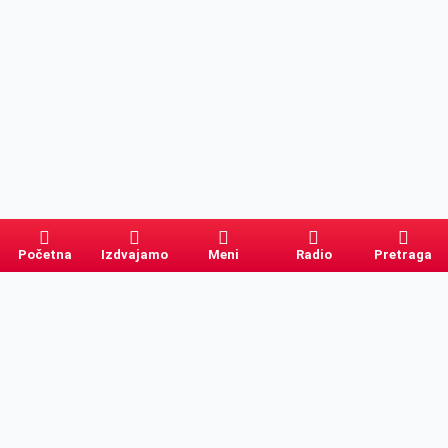
Početna
Izdvajamo
Meni
Radio
Pretraga
Pretraga
Kategorije