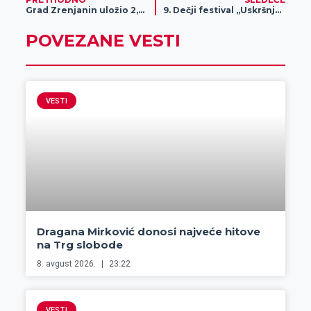
Grad Zrenjanin uložio 2,5 milijardi dinara u putnu infrastrukturu
9. Dečji festival „Uskršnje jaje“
POVEZANE VESTI
VESTI
Dragana Mirković donosi najveće hitove
na Trg slobode
8. avgust 2026.
23:22
VESTI