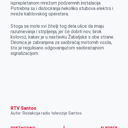
isprepletanom mrežom podzemnih instalacija.
Potrebna su i dislociranja nekoliko stubova elektro i
mreže kablovskog operatera.
Stoga se mole svi žitelji tog dela ulice da imaju
razumevanja i strpljenja, jer će dobiti nov, širok
kolovoz, kakav je u nastavku Žabaljske s obe strane.
Deonica je zabranjena za saobraćaj motornih vozila,
što je regulisano odgovarajućom saobraćajnom
signalizacijom.
RTV Santos
Autor: Redakcija radio televizije Santos
PRETHODNO
SLEDEĆE