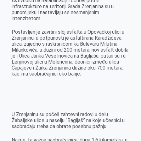
Aktivnosti na rehabilitaciji i obnovi putne
b
e
e
r
s
l
infrastrukture na teritoriji Grada Zrenjanina su u
o
n
d
A
punom jeku i nastavljaju se nesmanjenim
intenzitetom.
o
g
I
p
k
e
n
p
Postavljen je završni sloj asfalta u Opovačkoj ulici u
r
Zrenjaninu, u potpunosti je asfaltirana Karadžićeva
ulica, zajedno s raskrsnicom ka Bulevaru Milutina
Milankovića, u dužini od 200 metara, nov asfalt dobila
je i Ulica Janka Veselinovića na Bagljašu, putari su i u
Lenjinovoj ulici u Melencima, deonici između ulica
Čapajeve i Žarka Zrenjanina dužine oko 700 metara,
kao i na saobraćajnici oko banje.
U Zrenjaninu su počeli zahtevni radovi u delu
Žabaljske ulice u naselju “Bagljaš” na koje učesnici u
saobraćaju treba da obrate posebnu pažnju.
Naime, ta važna saobraćajnica, duga 1,6 kilometara, u