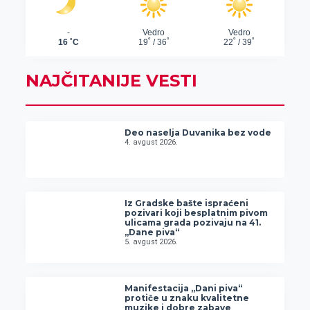
NAJČITANIJE VESTI
Deo naselja Duvanika bez vode
4. avgust 2026.
Iz Gradske bašte ispraćeni
pozivari koji besplatnim pivom
ulicama grada pozivaju na 41.
„Dane piva“
5. avgust 2026.
Manifestacija „Dani piva“
protiče u znaku kvalitetne
muzike i dobre zabave