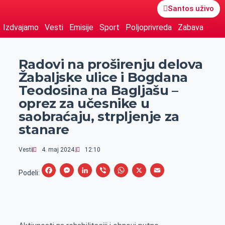
Santos uživo
Izdvajamo
Vesti
Emisije
Sport
Poljoprivreda
Zabava
Radovi na proširenju delova
Žabaljske ulice i Bogdana
Teodosina na Bagljašu –
oprez za učesnike u
saobraćaju, strpljenje za
stanare
Vesti
4. maj 2024.
12:10
F
M
L
V
W
X
E
Podeli:
a
e
i
i
h
m
c
s
n
b
a
a
e
s
k
e
t
i