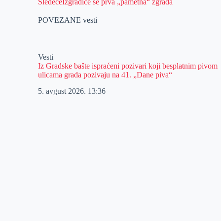
Sledeće
Izgradiće se prva „pametna“ zgrada
POVEZANE vesti
Vesti
Iz Gradske bašte ispraćeni pozivari koji besplatnim pivom
ulicama grada pozivaju na 41. „Dane piva“
5. avgust 2026.
13:36