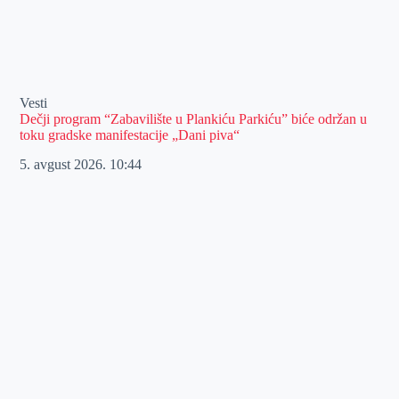
Vesti
Dečji program “Zabavilište u Plankiću Parkiću” biće održan u
toku gradske manifestacije „Dani piva“
5. avgust 2026.
10:44