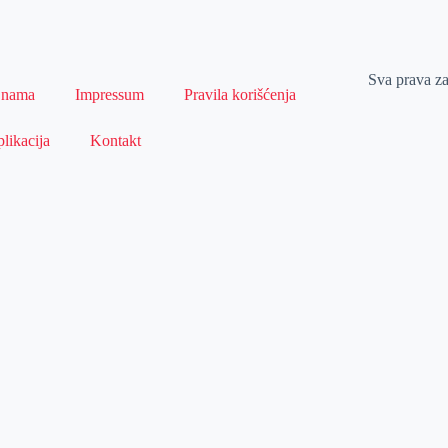
Sva prava z
 nama
Impressum
Pravila korišćenja
likacija
Kontakt
Naslovna
Izdvajamo