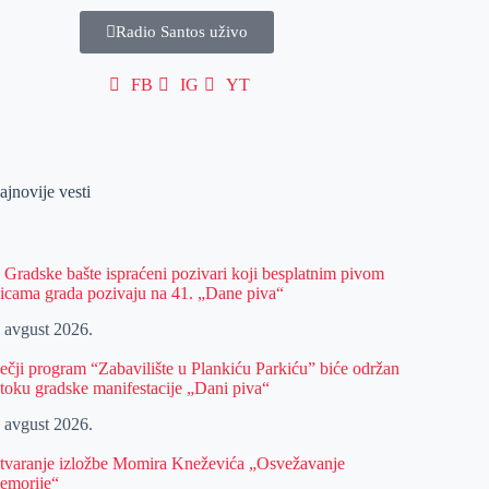
Radio Santos uživo
FB
IG
YT
ajnovije vesti
z Gradske bašte ispraćeni pozivari koji besplatnim pivom
licama grada pozivaju na 41. „Dane piva“
. avgust 2026.
ečji program “Zabavilište u Plankiću Parkiću” biće održan
 toku gradske manifestacije „Dani piva“
. avgust 2026.
tvaranje izložbe Momira Kneževića „Osvežavanje
emorije“