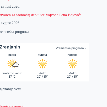
. avgust 2026.
atvoren za saobraćaj deo ulice Vojvode Petra Bojovića
. avgust 2026.
remenska prognoza
jčitanije vesti
Zrenjanin zove“