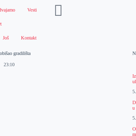
dvajamo
Vesti
t
Još
Kontakt
bišao gradilišta
N
23:10
I
u
5
D
u
5
O
m