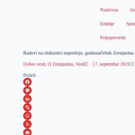
Naslovna
Iz
Emisije
Spor
Poljoprivreda
Radovi na obilaznici napreduju, gradonačelnik Zrenjanina o
Dobre vesti
,
O Zrenjaninu
,
Vesti
17. septembar 2019.
Podeli:
F
a
M
c
e
L
e
s
i
V
b
s
n
i
W
o
e
k
b
h
X