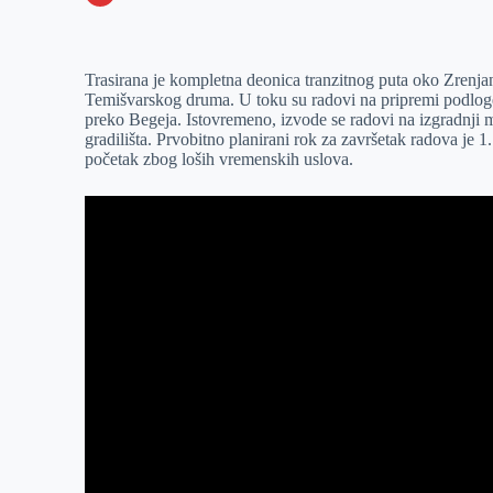
o
n
e
e
a
E
k
g
d
r
t
m
Trasirana je kompletna deonica tranzitnog puta oko Zrenja
e
I
s
a
Temišvarskog druma. U toku su radovi na pripremi podloge 
r
n
A
i
preko Begeja. Istovremeno, izvode se radovi na izgradnji m
gradilišta. Prvobitno planirani rok za završetak radova je 1.
p
l
početak zbog loših vremenskih uslova.
p