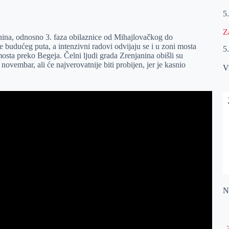
5
Z
nina, odnosno 3. faza obilaznice od Mihajlovačkog do
budućeg puta, a intenzivni radovi odvijaju se i u zoni mosta
5
osta preko Begeja. Čelni ljudi grada Zrenjanina obišli su
 novembar, ali će najverovatnije biti probijen, jer je kasnio
V
Na
„