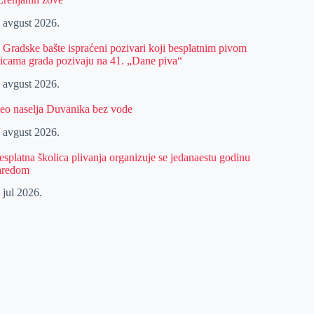
. avgust 2026.
z Gradske bašte ispraćeni pozivari koji besplatnim pivom
licama grada pozivaju na 41. „Dane piva“
. avgust 2026.
eo naselja Duvanika bez vode
. avgust 2026.
esplatna školica plivanja organizuje se jedanaestu godinu
aredom
 jul 2026.