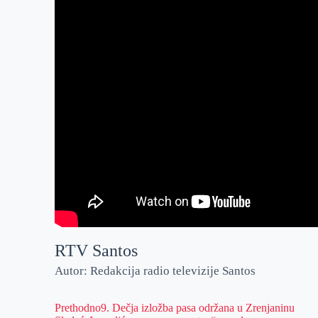
RTV Santos
Autor: Redakcija radio televizije Santos
Prethodno
9. Dečja izložba pasa održana u Zrenjaninu