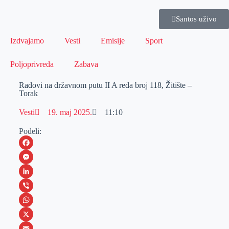
Santos uživo
Izdvajamo
Vesti
Emisije
Sport
Poljoprivreda
Zabava
Radovi na državnom putu II A reda broj 118, Žitište –
Torak
Vesti
19. maj 2025.
11:10
Podeli:
F
a
M
c
e
L
e
s
i
V
b
s
n
i
W
o
e
k
b
h
X