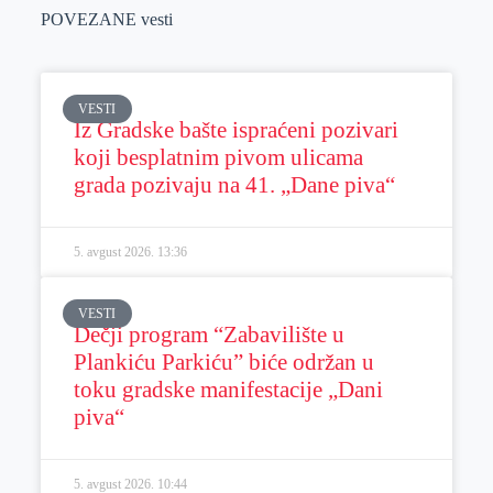
POVEZANE vesti
VESTI
Iz Gradske bašte ispraćeni pozivari
koji besplatnim pivom ulicama
grada pozivaju na 41. „Dane piva“
5. avgust 2026.
13:36
VESTI
Dečji program “Zabavilište u
Plankiću Parkiću” biće održan u
toku gradske manifestacije „Dani
piva“
5. avgust 2026.
10:44