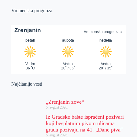
Vremenska prognoza
Najčitanije vesti
„Zrenjanin zove“
5. avgust 2026.
Iz Gradske bašte ispraćeni pozivari
koji besplatnim pivom ulicama
grada pozivaju na 41. „Dane piva“
5. avgust 2026.