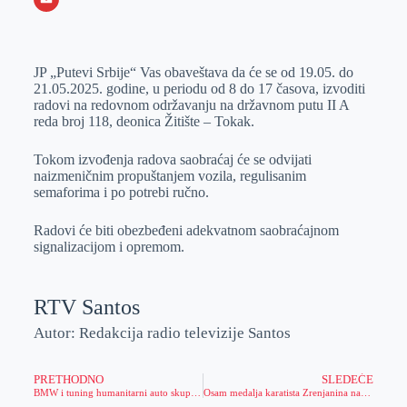
o
n
e
e
a
E
k
g
d
r
t
m
JP „Putevi Srbije“ Vas obaveštava da će se od 19.05. do
e
I
s
a
21.05.2025. godine, u periodu od 8 do 17 časova, izvoditi
r
n
A
i
radovi na redovnom održavanju na državnom putu II A
reda broj 118, deonica Žitište – Tokak.
p
l
p
Tokom izvođenja radova saobraćaj će se odvijati
naizmeničnim propuštanjem vozila, regulisanim
semaforima i po potrebi ručno.
Radovi će biti obezbeđeni adekvatnom saobraćajnom
signalizacijom i opremom.
RTV Santos
Autor: Redakcija radio televizije Santos
PRETHODNO
SLEDEĆE
BMW i tuning humanitarni auto skup 25. maja na izletištu Motel Šumice
Osam medalja karatista Zrenjanina na Kupu Srbije