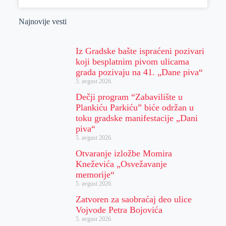
Najnovije vesti
Iz Gradske bašte ispraćeni pozivari
koji besplatnim pivom ulicama
grada pozivaju na 41. „Dane piva“
5. avgust 2026.
Dečji program “Zabavilište u
Plankiću Parkiću” biće održan u
toku gradske manifestacije „Dani
piva“
5. avgust 2026.
Otvaranje izložbe Momira
Kneževića „Osvežavanje
memorije“
5. avgust 2026.
Zatvoren za saobraćaj deo ulice
Vojvode Petra Bojovića
5. avgust 2026.