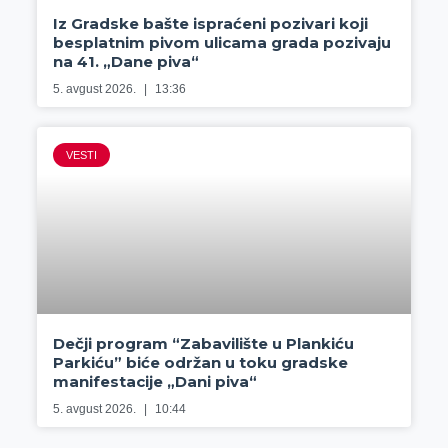
Iz Gradske bašte ispraćeni pozivari koji
besplatnim pivom ulicama grada pozivaju
na 41. „Dane piva“
5. avgust 2026.
13:36
VESTI
Dečji program “Zabavilište u Plankiću
Parkiću” biće održan u toku gradske
manifestacije „Dani piva“
5. avgust 2026.
10:44