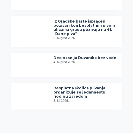
Iz Gradske bašte ispraćeni
pozivari koji besplatnim pivom
ulicama grada pozivaju na 41.
„Dane piva“
5. avgust 2026.
Deo naselja Duvanika bez vode
4. avgust 2026.
Besplatna školica plivanja
organizuje se jedanaestu
godinu zaredom
8. jul 2026.