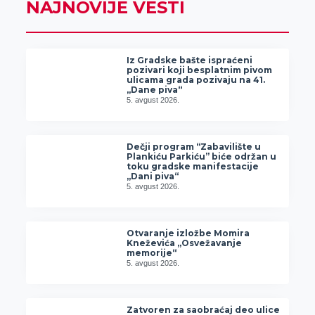
NAJNOVIJE VESTI
Iz Gradske bašte ispraćeni
pozivari koji besplatnim pivom
ulicama grada pozivaju na 41.
„Dane piva“
5. avgust 2026.
Dečji program “Zabavilište u
Plankiću Parkiću” biće održan u
toku gradske manifestacije
„Dani piva“
5. avgust 2026.
Otvaranje izložbe Momira
Kneževića „Osvežavanje
memorije“
5. avgust 2026.
Zatvoren za saobraćaj deo ulice