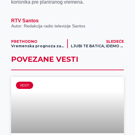
korisnika pre planiranog vremena.
RTV Santos
Autor: Redakcija radio televizije Santos
PRETHODNO
SLEDEĆE
Vremenska prognoza za 8. maj
LJUBI TE BATICA, IDEMO NA EURO: Poslednja prilika da se nađeš u Nemačkoj – saznaj kako možeš da dođeš do karte!
POVEZANE VESTI
VESTI