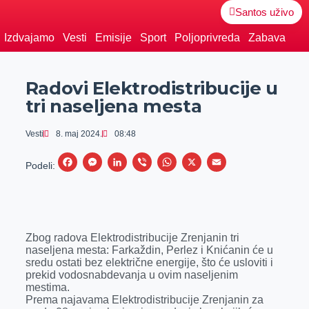
Santos uživo
Izdvajamo
Vesti
Emisije
Sport
Poljoprivreda
Zabava
Radovi Elektrodistribucije u
tri naseljena mesta
Vesti
8. maj 2024.
08:48
F
M
L
V
W
X
E
Podeli:
a
e
i
i
h
m
c
s
n
b
a
a
e
s
k
e
t
i
Zbog radova Elektrodistribucije Zrenjanin tri
b
e
e
r
s
l
naseljena mesta: Farkaždin, Perlez i Knićanin će u
o
n
d
A
sredu ostati bez električne energije, što će usloviti i
prekid vodosnabdevanja u ovim naseljenim
o
g
I
p
mestima.
k
e
n
p
Prema najavama Elektrodistribucije Zrenjanin za