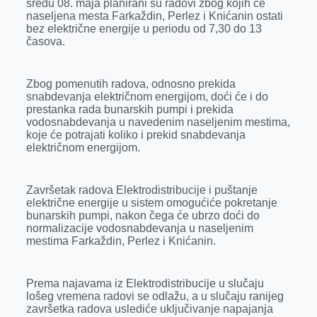
sredu 08. maja planirani su radovi zbog kojih će
r
naseljena mesta Farkaždin, Perlez i Knićanin ostati
bez električne energije u periodu od 7,30 do 13
časova.
Zbog pomenutih radova, odnosno prekida
snabdevanja električnom energijom, doći će i do
prestanka rada bunarskih pumpi i prekida
vodosnabdevanja u navedenim naseljenim mestima,
koje će potrajati koliko i prekid snabdevanja
električnom energijom.
Završetak radova Elektrodistribucije i puštanje
električne energije u sistem omogućiće pokretanje
bunarskih pumpi, nakon čega će ubrzo doći do
normalizacije vodosnabdevanja u naseljenim
mestima Farkaždin, Perlez i Knićanin.
Prema najavama iz Elektrodistribucije u slučaju
lošeg vremena radovi se odlažu, a u slučaju ranijeg
završetka radova uslediće uključivanje napajanja