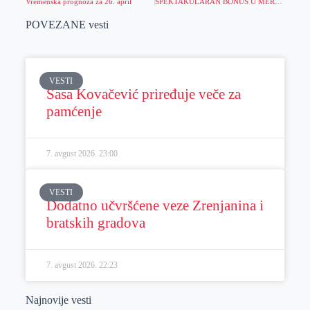
Vremenska prognoza za 26. april
SPEKTAKULARAN BONUS U MERIDIANU: Preuzmi 4.000 dinara i pokreni zabavu!
POVEZANE vesti
VESTI
Sasa Kovačević priređuje veče za
pamćenje
7. avgust 2026.
23:00
VESTI
Dodatno učvršćene veze Zrenjanina i
bratskih gradova
7. avgust 2026.
22:23
Najnovije vesti