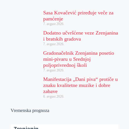
Sasa Kovačević priređuje veče za
pamćenje
7. avgust 2026.
Dodatno učvršćene veze Zrenjanina
i bratskih gradova
7. avgust 2026.
Gradonačelnik Zrenjanina posetio
mini-pivaru u Srednjoj
poljoprivrednoj školi
7. avgust 2026.
Manifestacija „Dani piva“ protiče u
znaku kvalitetne muzike i dobre
zabave
6. avgust 2026.
Vremenska prognoza