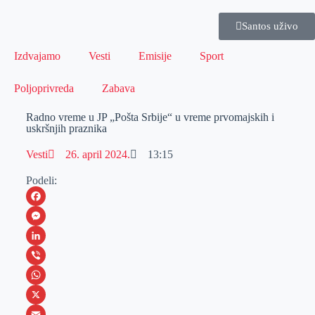
Santos uživo
Izdvajamo
Vesti
Emisije
Sport
Poljoprivreda
Zabava
Radno vreme u JP „Pošta Srbije“ u vreme prvomajskih i
uskršnjih praznika
Vesti
26. april 2024.
13:15
Podeli:
F
a
M
c
e
L
e
s
i
V
b
s
n
i
W
o
e
k
b
h
X