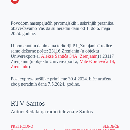
o
n
e
e
a
E
k
g
d
r
t
m
Povodom nastupajućih prvomajskih i uskršnjih praznika,
e
I
s
a
obaveštavamo Vas da su neradni dani od 1. do 6. maja
r
n
A
i
2024. godine.
p
l
U pomenutim danima na teritoriji PJ „Zrenjanin“ radiće
p
samo dežurne pošte: 23116 Zrenjanin (u objektu
Univerexport-a,
Alekse Šantića 34A, Zrenjanin
) i 23117
Zrenjanin (u objektu Univerexport-a,
Mite Đorđevića 14,
Zrenjanin
).
Post express pošiljke primljene 30.4.2024. biće uručene
zbog neradnih dana 7.5.2024. godine.
RTV Santos
Autor: Redakcija radio televizije Santos
PRETHODNO
SLEDEĆE