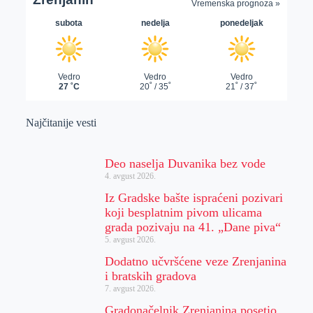
Najčitanije vesti
Deo naselja Duvanika bez vode
4. avgust 2026.
Iz Gradske bašte ispraćeni pozivari
koji besplatnim pivom ulicama
grada pozivaju na 41. „Dane piva“
5. avgust 2026.
Dodatno učvršćene veze Zrenjanina
i bratskih gradova
7. avgust 2026.
Gradonačelnik Zrenjanina posetio