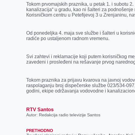
k
e
n
p
Tokom prvomajskih praznika, u petak 1. i subotu 2.
r
kanalizacija“ u gradu, kao ni šalteri za podnošenje 
Кorisničkom centru u Petefijevoj 3 u Zrenjaninu, n
Od ponedeljka 4. maja sve službe i šalteri u koris
radiće po ustaljenom radnom vremenu.
Svi zahtevi i reklamacije koji putem korisničkog me
zavedeni i prosleđeni na rešavanje prvog naredno
Tokom praznika za prijavu kvarova na javnoj vodovo
raspolaganju broj dispečerske službe 023/534-097,
godini, ekipe održavanja vodovodne i kanalizacio
RTV Santos
Autor: Redakcija radio televizije Santos
PRETHODNO