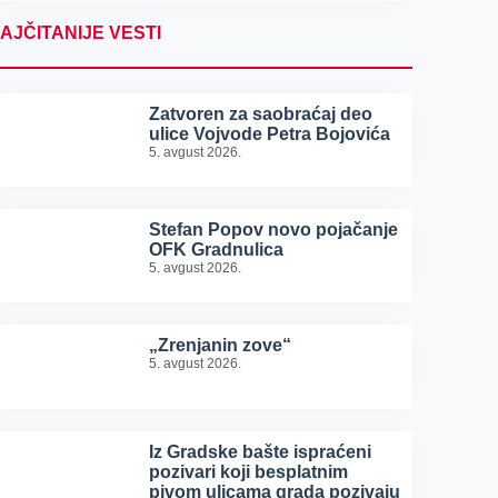
AJČITANIJE VESTI
Zatvoren za saobraćaj deo
ulice Vojvode Petra Bojovića
5. avgust 2026.
Stefan Popov novo pojačanje
OFK Gradnulica
5. avgust 2026.
„Zrenjanin zove“
5. avgust 2026.
Iz Gradske bašte ispraćeni
pozivari koji besplatnim
pivom ulicama grada pozivaju