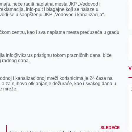
 maja, neće raditi naplatna mesta JКP „Vodovod i
reklamacija, info-pult i blagajne koji se nalaze u
avodi se u saopštenju JKP „Vodovod i kanalizacija“.
ničkom centru, kao i sva naplatna mesta preduzeća u gradu
jla info@vikzr.rs pristignu tokom prazničnih dana, biće
g radnog dana.
V
dnoj i kanalizacionoj mreži korisnicima je 24 časa na
 a za njihovo otklanjanje dežuraće, kao i svakog dana u
ne mreže.
SLEDEĆE