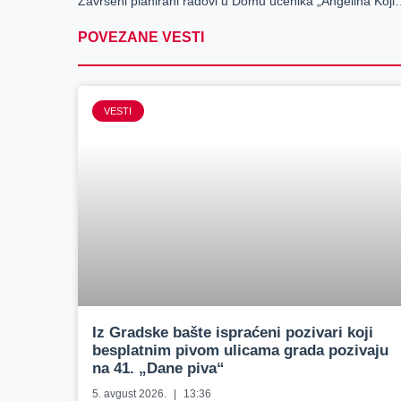
Završeni planirani radovi u Do
POVEZANE VESTI
VESTI
Iz Gradske bašte ispraćeni pozivari koji
besplatnim pivom ulicama grada pozivaju
na 41. „Dane piva“
5. avgust 2026.
13:36