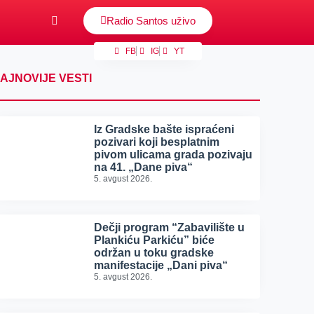
Radio Santos uživo
FB
IG
YT
AJNOVIJE VESTI
Iz Gradske bašte ispraćeni
pozivari koji besplatnim
pivom ulicama grada pozivaju
na 41. „Dane piva“
5. avgust 2026.
Dečji program “Zabavilište u
Plankiću Parkiću” biće
održan u toku gradske
manifestacije „Dani piva“
5. avgust 2026.