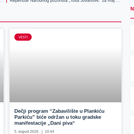
mu učenika „Angelina Kojić-Gina“
Repertoar Narodnog pozorišta „Toša Jovanović” za maj 2026.
N
VESTI
Dečji program “Zabavilište u Plankiću
Parkiću” biće održan u toku gradske
manifestacije „Dani piva“
5. avgust 2026.
10:44