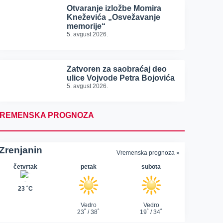
Otvaranje izložbe Momira
Kneževića „Osvežavanje
memorije“
5. avgust 2026.
Zatvoren za saobraćaj deo
ulice Vojvode Petra Bojovića
5. avgust 2026.
REMENSKA PROGNOZA