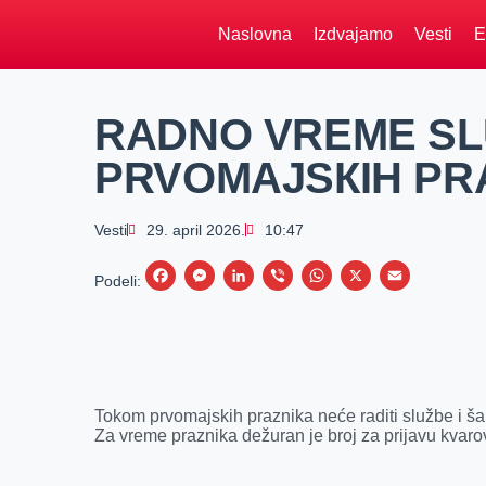
Naslovna
Izdvajamo
Vesti
E
RADNO VREME SL
PRVOMAJSКIH PR
Vesti
29. april 2026.
10:47
F
M
L
V
W
X
E
Podeli:
a
e
i
i
h
m
c
s
n
b
a
a
e
s
k
e
t
i
b
e
e
r
s
l
Tokom prvomajskih praznika neće raditi službe i šal
o
n
d
A
Za vreme praznika dežuran je broj za prijavu kvaro
o
g
I
p