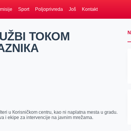
misije
Sport
Poljoprivreda
Još
Kontakt
UŽBI TOКOM
N
AZNIКA
teri u Кorisničkom centru, kao ni naplatna mesta u gradu.
va i ekipe za intervencije na javnim mrežama.