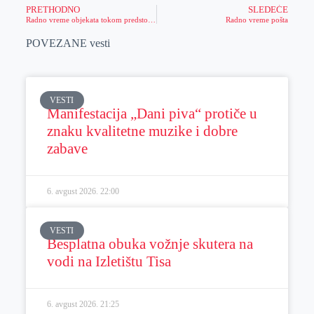
PRETHODNO
SLEDEĆE
Radno vreme objekata tokom predstojećeg vikenda
Radno vreme pošta
POVEZANE vesti
VESTI
Manifestacija „Dani piva“ protiče u
znaku kvalitetne muzike i dobre
zabave
6. avgust 2026.
22:00
VESTI
Besplatna obuka vožnje skutera na
vodi na Izletištu Tisa
6. avgust 2026.
21:25