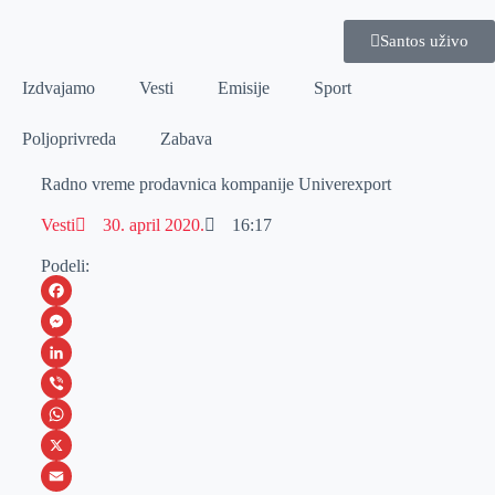
Santos uživo
Izdvajamo
Vesti
Emisije
Sport
Poljoprivreda
Zabava
Radno vreme prodavnica kompanije Univerexport
Vesti
30. april 2020.
16:17
Podeli:
F
a
M
c
e
L
e
s
i
V
b
s
n
i
W
o
e
k
b
h
X