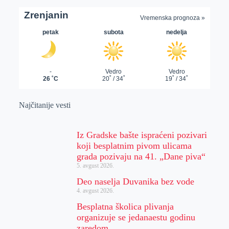
Najčitanije vesti
Iz Gradske bašte ispraćeni pozivari
koji besplatnim pivom ulicama
grada pozivaju na 41. „Dane piva“
5. avgust 2026.
Deo naselja Duvanika bez vode
4. avgust 2026.
Besplatna školica plivanja
organizuje se jedanaestu godinu
zaredom