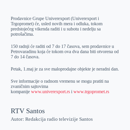
o
n
e
e
a
E
k
g
d
r
t
m
Prodavnice Grupe Univerexport (Univerexport i
e
I
s
a
Trgopromet) će, usled novih mera i odluka, tokom
r
n
A
i
predstojećeg vikenda raditi i u subotu i nedelju sa
potrošačima.
p
l
p
150 radnji će raditi od 7 do 17 časova, sem prodavnice u
Petrovaradinu koja će tokom ova dva dana biti otvorena od
7 do 14 časova.
Petak, 1.maj je za sve maloprodajne objekte je neradni dan.
Sve informacije o radnom vremenu se mogu pratiti na
zvaničnim sajtovima
kompanije
www.univerexport.rs
i
www.trgopromet.rs
RTV Santos
Autor: Redakcija radio televizije Santos