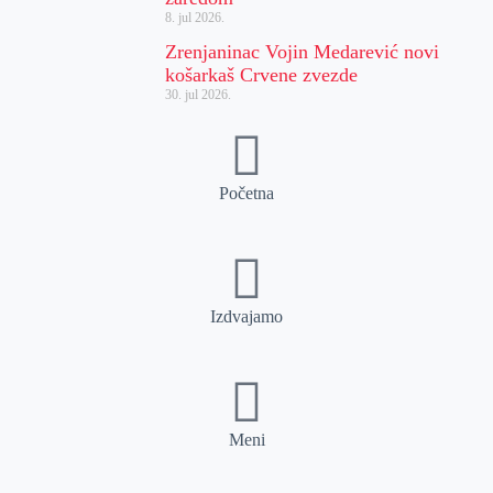
8. jul 2026.
Zrenjaninac Vojin Medarević novi
košarkaš Crvene zvezde
30. jul 2026.
Početna
Izdvajamo
Meni