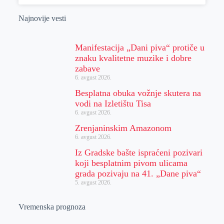
Najnovije vesti
Manifestacija „Dani piva“ protiče u
znaku kvalitetne muzike i dobre
zabave
6. avgust 2026.
Besplatna obuka vožnje skutera na
vodi na Izletištu Tisa
6. avgust 2026.
Zrenjaninskim Amazonom
6. avgust 2026.
Iz Gradske bašte ispraćeni pozivari
koji besplatnim pivom ulicama
grada pozivaju na 41. „Dane piva“
5. avgust 2026.
Vremenska prognoza