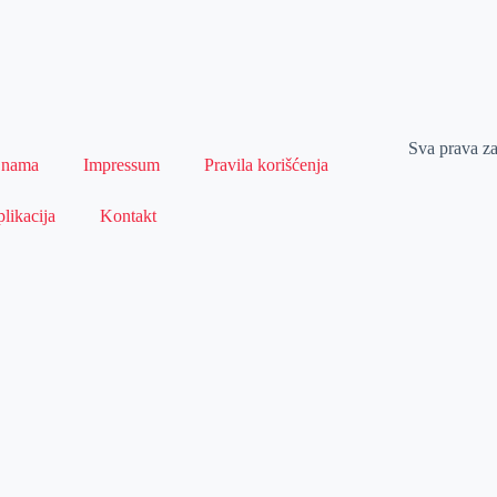
Sva prava z
 nama
Impressum
Pravila korišćenja
likacija
Kontakt
Naslovna