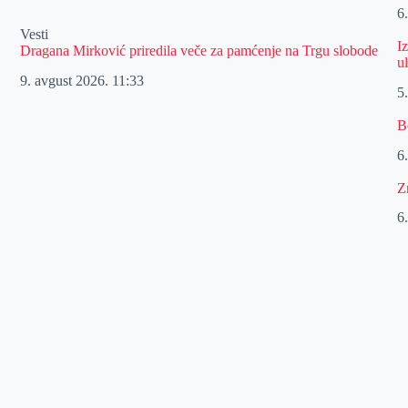
6
Vesti
I
Dragana Mirković priredila veče za pamćenje na Trgu slobode
u
9. avgust 2026.
11:33
5
B
6
Z
6