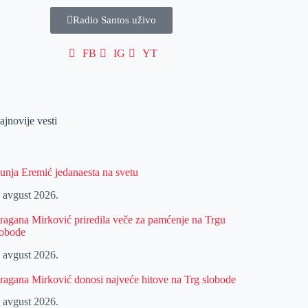
Radio Santos uživo
FB
IG
YT
ajnovije vesti
unja Eremić jedanaesta na svetu
. avgust 2026.
ragana Mirković priredila veče za pamćenje na Trgu
lobode
. avgust 2026.
ragana Mirković donosi najveće hitove na Trg slobode
. avgust 2026.