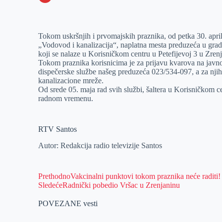
o
n
e
e
a
E
k
g
d
r
t
m
Tokom uskršnjih i prvomajskih praznika, od petka 30. april
e
I
s
a
„Vodovod i kanalizacija“, naplatna mesta preduzeća u gradu,
r
n
A
i
koji se nalaze u Korisničkom centru u Petefijevoj 3 u Zren
Tokom praznika korisnicima je za prijavu kvarova na javno
p
l
dispečerske službe našeg preduzeća 023/534-097, a za nji
p
kanalizacione mreže.
Od srede 05. maja rad svih službi, šaltera u Korisničkom c
radnom vremenu.
RTV Santos
Autor: Redakcija radio televizije Santos
Prethodno
Vakcinalni punktovi tokom praznika neće raditi!
Sledeće
Radnički pobedio Vršac u Zrenjaninu
POVEZANE vesti