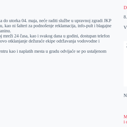
D
8
a do utorka 04. maja, neće raditi službe u upravnoj zgradi JKP
 kao ni šalteri za podnošenje reklamacija, info-pult i blagajne
V
janinu.
j mreži 24 časa, kao i svakog dana u godini, dostupan telefon
hovo otklanjanje dežuraće ekipe održavanja vodovodne i
entru kao i naplatih mesta u gradu odvijaće se po ustaljenom
Na
M
i