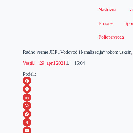
Naslovna
Iz
Emisije
Spor
Poljoprivreda
Radno vreme JKP „Vodovod i kanalizacija“ tokom uskršnji
Vesti
29. april 2021.
16:04
Podeli:
F
a
M
c
e
L
e
s
i
V
b
s
n
i
W
o
e
k
b
h
X