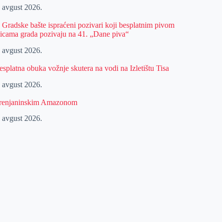
. avgust 2026.
z Gradske bašte ispraćeni pozivari koji besplatnim pivom
licama grada pozivaju na 41. „Dane piva“
. avgust 2026.
esplatna obuka vožnje skutera na vodi na Izletištu Tisa
. avgust 2026.
renjaninskim Amazonom
. avgust 2026.