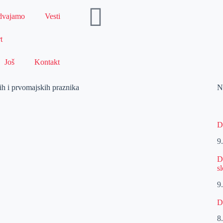
dvajamo
Vesti
t
Još
Kontakt
h i prvomajskih praznika
N
D
9
D
s
9
D
8