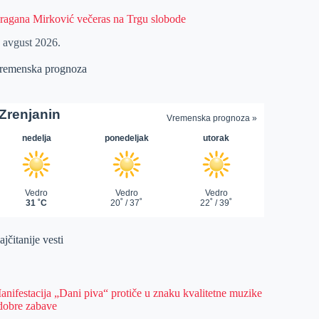
ragana Mirković večeras na Trgu slobode
. avgust 2026.
remenska prognoza
jčitanije vesti
anifestacija „Dani piva“ protiče u znaku kvalitetne muzike
 dobre zabave